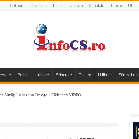
ate
Culinare
Diverse
Politie
Utilitare
Sănatate
Turism
Utilita
erse
Politie
Utilitare
Sănatate
Turism
Utilitare
Zâmbiți azi
alea Almăjului și zona Oravița – Cărbunari VIDEO
nizării apei potabile în Bocșa Română, în data de 6 august 2026
E APĂ în ORAVIȚA – 05.08.2026 – avarie
temporară Podul de Piatră din Herculane
vița – locul unde natura a ascuns un izvor de sănătate VIDEO