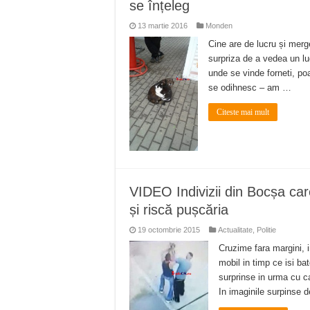
se înțeleg
13 martie 2016
Monden
Cine are de lucru și merg
surpriza de a vedea un lu
unde se vinde forneti, po
se odihnesc – am …
Citeste mai mult
VIDEO Indivizii din Bocșa care
și riscă pușcăria
19 octombrie 2015
Actualitate
,
Politie
Cruzime fara margini, i
mobil in timp ce isi ba
surprinse in urma cu ca
In imaginile surpinse d