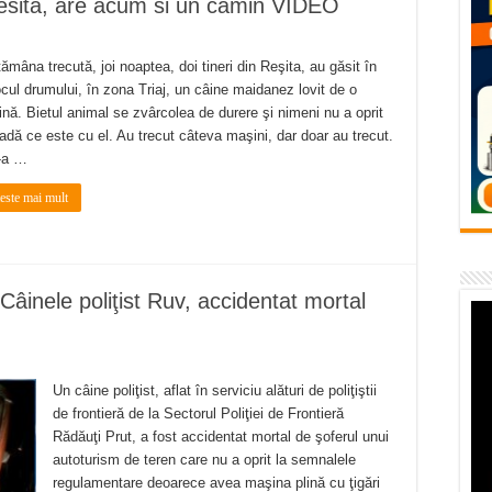
 Resita, are acum si un camin VIDEO
flori de vară și râsete de copii la Carașova VIDEO
– avarie – 04.08.2026 – str. Văliugului și Plastomet
ămâna trecută, joi noaptea, doi tineri din Reşita, au găsit în
SEBEȘ – 04.08.2026 – avarie – Calea Severinului
ocul drumului, în zona Triaj, un câine maidanez lovit de o
nă. Bietul animal se zvârcolea de durere şi nimeni nu a oprit
RANSEBEȘ avarie
adă ce este cu el. Au trecut câteva maşini, dar doar au trecut.
-a …
 cartier Țerova – avarie – 04.08.2026
teste mai mult
Câinele poliţist Ruv, accidentat mortal
Un câine poliţist, aflat în serviciu alături de poliţiştii
de frontieră de la Sectorul Poliţiei de Frontieră
Rădăuţi Prut, a fost accidentat mortal de şoferul unui
autoturism de teren care nu a oprit la semnalele
regulamentare deoarece avea maşina plină cu ţigări