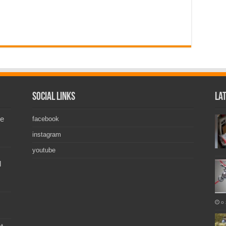
Social Links
La
de
facebook
instagram
youtube
l
o 