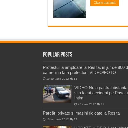
Citeste mai mult
Popular Posts
Protestul ia amploare la Resita, in jur de 800 
oameni in fata prefecturii VIDEO/FOTO
19 ianuarie 2012
54
VIDEO Nu a pastrat distanta
si a facut accident pe Pasaju
Intim
27 iunie 2017
47
Parcări private și mașini ridicate la Reșița
10 ianuarie 2012
33