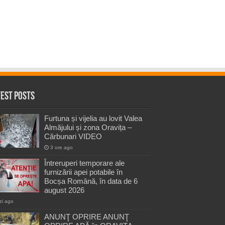
test Posts
Furtuna și vijelia au lovit Valea
Almăjului și zona Oravița –
Cărbunari VIDEO
3 ore ago
Întreruperi temporare ale
furnizării apei potabile în
Bocșa Română, în data de 6
august 2026
zi ago
ANUNŢ OPRIRE ANUNŢ