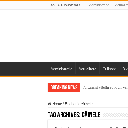
Administratie
Actualit
JOI , 6 AUGUST 2026
Administratie
Actualitate
Culinare
Div
Breaking News
Furtuna și vijelia au lovit V
Întreruperi temporare ale fur
Home
/
Etichetă:
câinele
ANUNŢ OPRIRE ANUNŢ OPRIR
Tag Archives:
câinele
Anunț important – Închidere 
Ștrandul Termal Ring din Ora