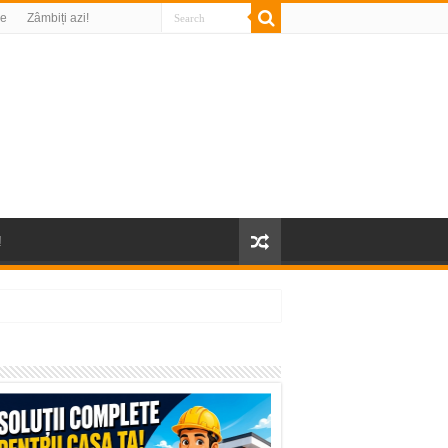
re
Zâmbiți azi!
!