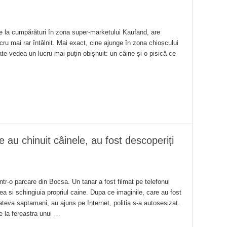
e la cumpărături în zona super-marketului Kaufand, are
cru mai rar întâlnit. Mai exact, cine ajunge în zona chioșcului
ate vedea un lucru mai puțin obișnuit: un câine și o pisică ce
 au chinuit câinele, au fost descoperiți
ntr-o parcare din Bocsa. Un tanar a fost filmat pe telefonul
tea si schingiuia propriul caine. Dupa ce imaginile, care au fost
teva saptamani, au ajuns pe Internet, politia s-a autosesizat.
e la fereastra unui …