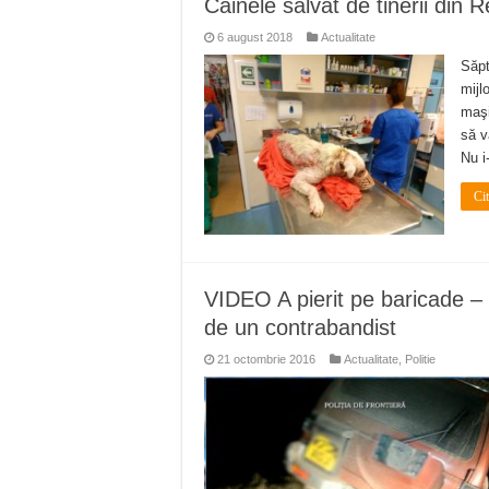
Cainele salvat de tinerii din
Miresme de lavandă, mentă și 
6 august 2018
Actualitate
ANUNȚ OPRIRE APĂ în Reșița 
Săpt
ANUNŢ OPRIRE APĂ în CARAN
mijl
maşi
ANUNŢ OPRIRE APĂ în CA
să v
Nu i
ANUNȚ OPRIRE APĂ în Reșița,
Ci
VIDEO A pierit pe baricade – 
de un contrabandist
21 octombrie 2016
Actualitate
,
Politie