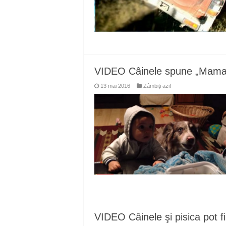
VIDEO Câinele spune „Mama” 
13 mai 2016
Zâmbiți azi!
VIDEO Câinele şi pisica pot f