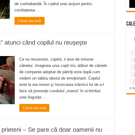
de contrabandă. În cadrul unei acţiuni pentru
combaterea …
Citeste mai mult
Cal
atunci când copilul nu reuşeşte
Ce nu resuseste, copilul, ii iese de minune
câinelui. Imaginea unui copil mic alături de câinele
de companie adoptat de părinţi este după cum
vedem un tablou destul de emoţionant. Copilul
este la ora mesei şi încercarea mămicii lui de a-l
« iu
face să pronunţe cuvântul „mama” în schimbul
unei linguriţe …
Citeste mai mult
i prieteni – Se pare că doar oamenii nu