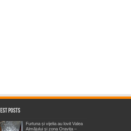
test Posts
Furtuna și vijelia au lovit Valea
Almăjului și zona Oravița –