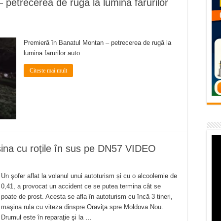
petrecerea de rugă la lumina farurilor
flori de vară și râsete de copii la Carașova VIDEO
– avarie – 04.08.2026 – str. Văliugului și Plastomet
SEBEȘ – 04.08.2026 – avarie – Calea Severinului
Premieră în Banatul Montan – petrecerea de rugă la
lumina farurilor auto
RANSEBEȘ avarie
Citeste mai mult
 cartier Țerova – avarie – 04.08.2026
șina cu roțile în sus pe DN57 VIDEO
Un şofer aflat la volanul unui autoturism și cu o alcoolemie de
0,41, a provocat un accident ce se putea termina cât se
poate de prost. Acesta se afla în autoturism cu încă 3 tineri,
maşina rula cu viteza dinspre Oraviţa spre Moldova Nou.
Drumul este în reparaţie şi la …