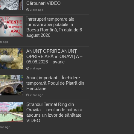
Cărbunari VIDEO
3 ore ago
Întreruperi temporare ale
furnizării apei potabile în
Bocșa Română, în data de 6
august 2026
zi ago
ANUNŢ OPRIRE ANUNŢ
OPRIRE APĂ în ORAVIȚA –
05.08.2026 – avarie
o zi ago
Anunț important – Închidere
temporară Podul de Piatră din
Herculane
2 zile ago
Ștrandul Termal Ring din
Oravița – locul unde natura a
ascuns un izvor de sănătate
VIDEO
zile ago