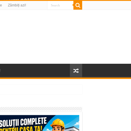
re
Zâmbiți azi!
!