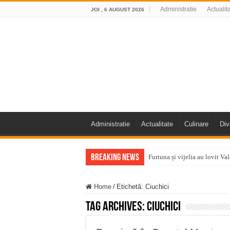
Administratie
Actualit
JOI , 6 AUGUST 2026
Administratie
Actualitate
Culinare
Div
Breaking News
Furtuna și vijelia au lovit V
Întreruperi temporare ale fur
Home
/
Etichetă:
Ciuchici
ANUNŢ OPRIRE ANUNŢ OPRIR
Tag Archives:
Ciuchici
Anunț important – Închidere 
Ștrandul Termal Ring din Ora