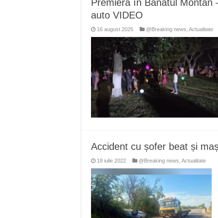
Premieră în Banatul Montan – 
Miresme de lavandă, mentă și 
auto VIDEO
ANUNȚ OPRIRE APĂ în Reșița 
16 august 2025
@Breaking news
,
Actualitate
ANUNŢ OPRIRE APĂ în CARAN
ANUNŢ OPRIRE APĂ în CA
ANUNȚ OPRIRE APĂ în Reșița,
Accident cu șofer beat și ma
18 iulie 2022
@Breaking news
,
Actualitate