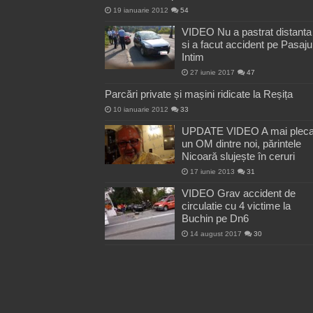
19 ianuarie 2012
54
VIDEO Nu a pastrat distanta
si a facut accident pe Pasaju
Intim
27 iunie 2017
47
Parcări private și mașini ridicate la Reșița
10 ianuarie 2012
33
UPDATE VIDEO A mai pleca
un OM dintre noi, părintele
Nicoară slujește în ceruri
17 iunie 2013
31
VIDEO Grav accident de
circulatie cu 4 victime la
Buchin pe Dn6
14 august 2017
30