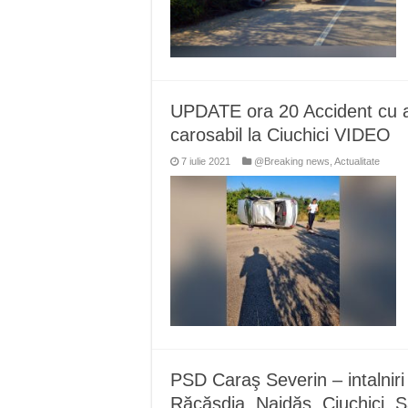
UPDATE ora 20 Accident cu a
carosabil la Ciuchici VIDEO
7 iulie 2021
@Breaking news
,
Actualitate
PSD Caraş Severin – intalniri
Răcăşdia, Naidăş, Ciuchici, 