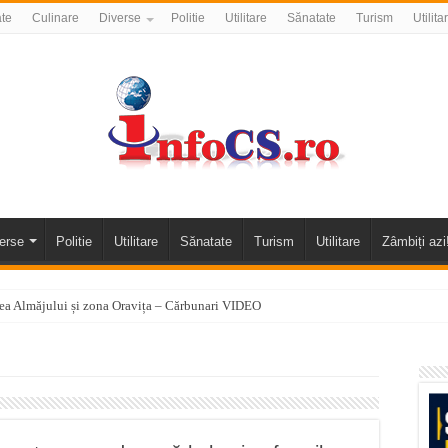
ate
Culinare
Diverse
Politie
Utilitare
Sănatate
Turism
Utilita
erse
Politie
Utilitare
Sănatate
Turism
Utilitare
Zâmbiți azi
alea Almăjului și zona Oravița – Cărbunari VIDEO
nizării apei potabile în Bocșa Română, în data de 6 august 2026
E APĂ în ORAVIȚA – 05.08.2026 – avarie
temporară Podul de Piatră din Herculane
vița – locul unde natura a ascuns un izvor de sănătate VIDEO