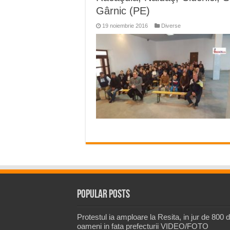
Gârnic (PE)
19 noiembrie 2016
Diverse
Popular Posts
Protestul ia amploare la Resita, in jur de 800 
oameni in fata prefecturii VIDEO/FOTO