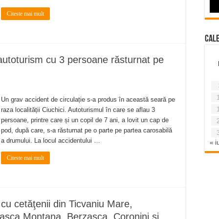
Citeste mai mult
Cal
utoturism cu 3 persoane răsturnat pe
Un grav accident de circulație s-a produs în această seară pe
raza localității Ciuchici. Autoturismul în care se aflau 3
persoane, printre care și un copil de 7 ani, a lovit un cap de
pod, după care, s-a răsturnat pe o parte pe partea carosabilă
a drumului. La locul accidentului …
« iu
Citeste mai mult
 cu cetăţenii din Ticvaniu Mare,
Sasca Montana, Berzasca, Coronini şi