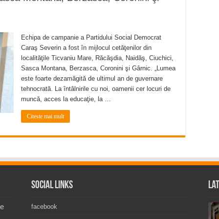
Echipa de campanie a Partidului Social Democrat
Caraş Severin a fost în mijlocul cetăţenilor din
localităţile Ticvaniu Mare, Răcăşdia, Naidăş, Ciuchici,
Sasca Montana, Berzasca, Coronini şi Gârnic. „Lumea
este foarte dezamăgită de ultimul an de guvernare
tehnocrată. La întâlnirile cu noi, oamenii cer locuri de
muncă, acces la educaţie, la …
Citeste mai mult
Social Links
La
de
facebook