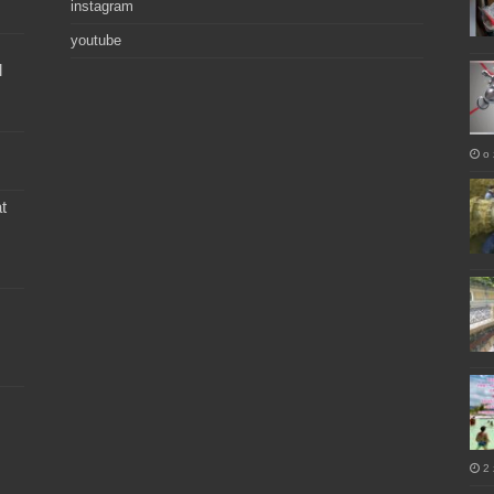
instagram
youtube
l
o 
t
2 