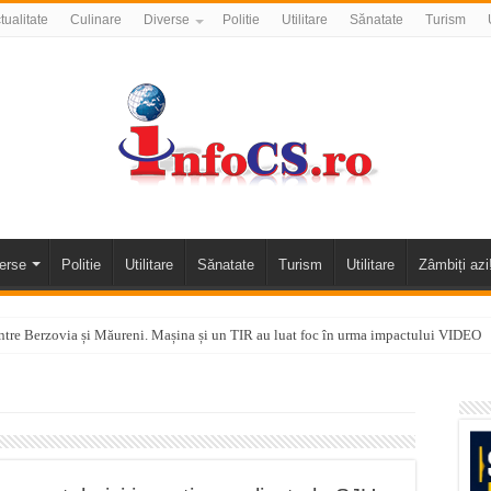
tualitate
Culinare
Diverse
Politie
Utilitare
Sănatate
Turism
erse
Politie
Utilitare
Sănatate
Turism
Utilitare
Zâmbiți azi
tre Berzovia și Măureni. Mașina și un TIR au luat foc în urma impactului VIDEO
 o promenadă… cu obstacole VIDEO
alea Almăjului și zona Oravița – Cărbunari VIDEO
nizării apei potabile în Bocșa Română, în data de 6 august 2026
E APĂ în ORAVIȚA – 05.08.2026 – avarie