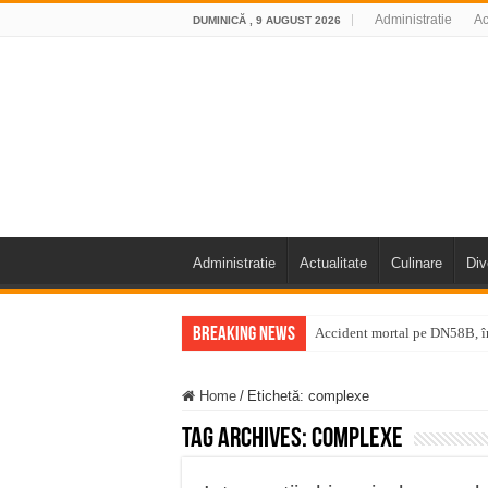
Administratie
Ac
DUMINICĂ , 9 AUGUST 2026
Administratie
Actualitate
Culinare
Div
Breaking News
Accident mortal pe DN58B, în
11 milioane de euro pentru
Home
/
Etichetă:
complexe
Furtuna și vijelia au lovit V
Tag Archives:
complexe
Întreruperi temporare ale fur
ANUNŢ OPRIRE ANUNŢ OPRIR