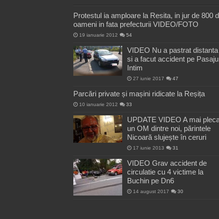
Protestul ia amploare la Resita, in jur de 800 
oameni in fata prefecturii VIDEO/FOTO
19 ianuarie 2012
54
VIDEO Nu a pastrat distanta
si a facut accident pe Pasaju
Intim
27 iunie 2017
47
Parcări private și mașini ridicate la Reșița
10 ianuarie 2012
33
UPDATE VIDEO A mai pleca
un OM dintre noi, părintele
Nicoară slujește în ceruri
17 iunie 2013
31
VIDEO Grav accident de
circulatie cu 4 victime la
Buchin pe Dn6
14 august 2017
30