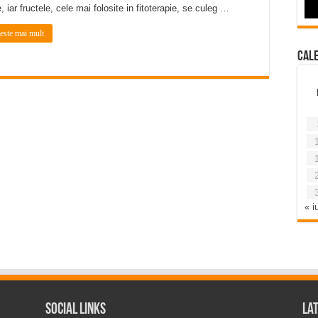
, iar fructele, cele mai folosite in fitoterapie, se culeg …
teste mai mult
Cal
« iu
Social Links
La