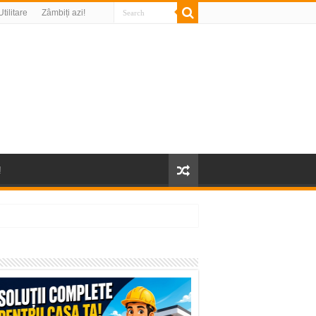
Utilitare
Zâmbiți azi!
!