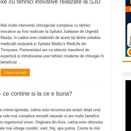
exe cu tehnici inovative realizate la SJU
temporară Podul de Piatră din Herculane
vița – locul unde natura a ascuns un izvor de sănătate VIDEO
flori de vară și râsete de copii la Carașova VIDEO
Mai multe intervenții chirurgicale complexe cu tehnici
inovative au fost realizate la Spitalul Județean de Urgență
– avarie – 04.08.2026 – str. Văliugului și Plastomet
Reșița, în cadrul unei colaborări de acest tip dintre unitatea
SEBEȘ – 04.08.2026 – avarie – Calea Severinului
medicală reșițeană și Spitalul Medici’s MedLife din
Timișoara. Parteneriatul are ca obiectiv transferul de
expertiză și introducerea unor tehnici moderne de chirurgie în
beneficiul …
Citeste mai mult
ce contine si la ce e buna?
a vreme ignorata, catina este recunoscuta astazi drept unul
re cele mai complexe remedii naturale si are multe beneficii
ru organismul uman. Originara din Asia, catina este obisnuita
ele mai vitrege conditii: vant, frig, apa putina. Creste te miri