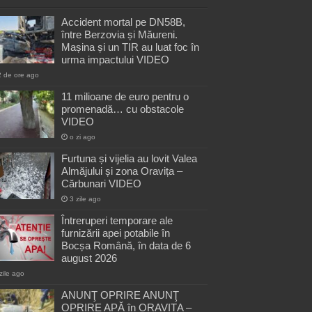
Accident mortal pe DN58B,
între Berzovia și Măureni.
Mașina și un TIR au luat foc în
urma impactului VIDEO
2 de ore ago
11 milioane de euro pentru o
promenadă… cu obstacole
VIDEO
o zi ago
Furtuna și vijelia au lovit Valea
Almăjului și zona Oravița –
Cărbunari VIDEO
3 zile ago
Întreruperi temporare ale
furnizării apei potabile în
Bocșa Română, în data de 6
august 2026
zile ago
ANUNŢ OPRIRE ANUNŢ
OPRIRE APĂ în ORAVIȚA –