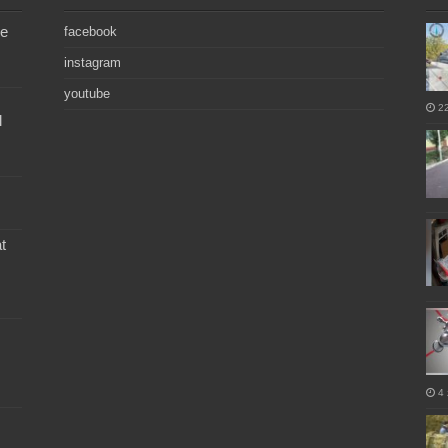
de
facebook
instagram
youtube
2
l
t
4 