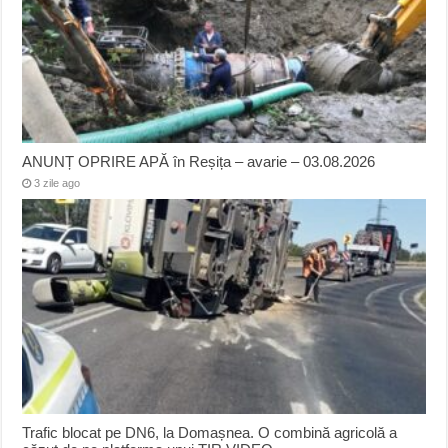
ANUNȚ OPRIRE APĂ în Reșița – avarie – 03.08.2026
3 zile ago
Trafic blocat pe DN6, la Domașnea. O combină agricolă a