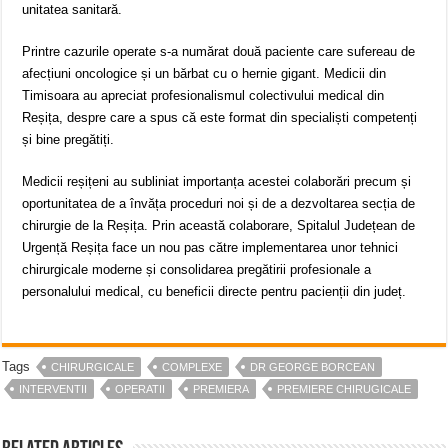
unitatea sanitară.
Printre cazurile operate s-a numărat două paciente care sufereau de
afecțiuni oncologice și un bărbat cu o hernie gigant. Medicii din
Timisoara au apreciat profesionalismul colectivului medical din
Reșița, despre care a spus că este format din specialiști competenți
și bine pregătiți.
Medicii reșițeni au subliniat importanța acestei colaborări precum și
oportunitatea de a învăța proceduri noi și de a dezvoltarea secția de
chirurgie de la Reșița. Prin această colaborare, Spitalul Județean de
Urgență Reșița face un nou pas către implementarea unor tehnici
chirurgicale moderne și consolidarea pregătirii profesionale a
personalului medical, cu beneficii directe pentru pacienții din județ.
Tags
CHIRURGICALE
COMPLEXE
DR GEORGE BORCEAN
INTERVENTII
OPERATII
PREMIERA
PREMIERE CHIRUGICALE