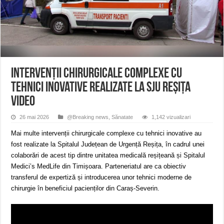
ANUNŢ OPRIRE APĂ în CARANSEBEȘ avarie
ANUNȚ OPRIRE APĂ în Reșița, cartier Țerova – avarie – 04.08.2026
ANUNȚ OPRIRE APĂ în Reșița – avarie – 03.08.2026 – Calea Caransebeșului
Intervenții chirurgicale complexe cu
tehnici inovative realizate la SJU Reșița
VIDEO
26 mai 2026
@Breaking news
,
Sănatate
1,142 vizualizari
Mai multe intervenții chirurgicale complexe cu tehnici inovative au
fost realizate la Spitalul Județean de Urgență Reșița, în cadrul unei
colaborări de acest tip dintre unitatea medicală reșițeană și Spitalul
Medici’s MedLife din Timișoara. Parteneriatul are ca obiectiv
transferul de expertiză și introducerea unor tehnici moderne de
chirurgie în beneficiul pacienților din Caraș-Severin.