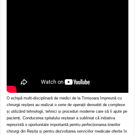
O echipă multi-disciplinară de medici de la Timișoara împreună cu
chirurgii reșițeni au realizat o serie de operații deosebit de complexe
și utilizând tehnologii, tehnici și proceduri moderne care să îi ajute pe
pacienți. Conducerea spitalului reșițean a subliniat că inițiativa
reprezintă o oportunitate importantă pentru perfecționarea tinerilor
chirurgi din Reșița și pentru dezvoltarea serviciilor medicale oferite în