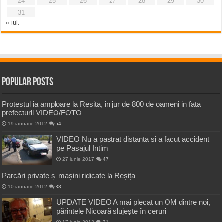
24
25
26
27
28
29
30
31
« iul.
Popular Posts
Protestul ia amploare la Resita, in jur de 800 de oameni in fata
prefecturii VIDEO/FOTO
19 ianuarie 2012
54
VIDEO Nu a pastrat distanta si a facut accident
pe Pasajul Intim
27 iunie 2017
47
Parcări private și mașini ridicate la Reșița
10 ianuarie 2012
33
UPDATE VIDEO A mai plecat un OM dintre noi,
părintele Nicoară slujește în ceruri
17 iunie 2013
31