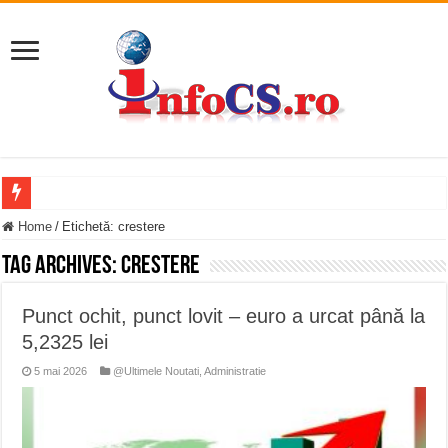
Accident mortal pe DN58B, între Berzovia și Măureni. Mașina și un TIR au luat
Home
/
Etichetă:
crestere
11 milioane de euro pentru o promenadă… cu obstacole VIDEO
Tag Archives:
crestere
Furtuna și vijelia au lovit Valea Almăjului și zona Oravița – Cărbunari VIDEO
Punct ochit, punct lovit – euro a urcat până la
Întreruperi temporare ale furnizării apei potabile în Bocșa Română, în data de 6 
5,2325 lei
ANUNŢ OPRIRE ANUNŢ OPRIRE APĂ în ORAVIȚA – 05.08.2026 – avarie
5 mai 2026
@Ultimele Noutati
,
Administratie
Anunț important – Închidere temporară Podul de Piatră din Herculane
Ștrandul Termal Ring din Oravița – locul unde natura a ascuns un izvor de sănă