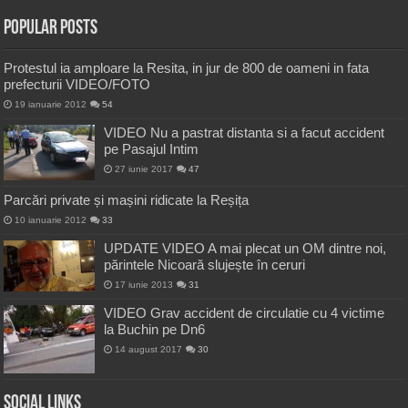
Popular Posts
Protestul ia amploare la Resita, in jur de 800 de oameni in fata
prefecturii VIDEO/FOTO
19 ianuarie 2012
54
VIDEO Nu a pastrat distanta si a facut accident
pe Pasajul Intim
27 iunie 2017
47
Parcări private și mașini ridicate la Reșița
10 ianuarie 2012
33
UPDATE VIDEO A mai plecat un OM dintre noi,
părintele Nicoară slujește în ceruri
17 iunie 2013
31
VIDEO Grav accident de circulatie cu 4 victime
la Buchin pe Dn6
14 august 2017
30
Social Links