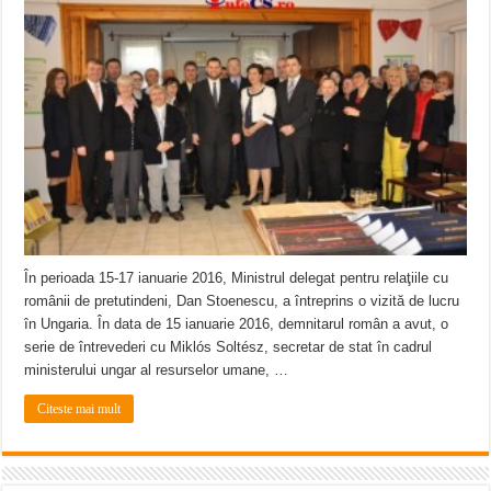
ANUNȚ OPRIRE APĂ în Reșița – avarie – 04.08.2026 – str. Văliugului și Plasto
ANUNŢ OPRIRE APĂ în CARANSEBEȘ – 04.08.2026 – avarie – Calea Severinu
ANUNŢ OPRIRE APĂ în CARANSEBEȘ avarie
În perioada 15-17 ianuarie 2016, Ministrul delegat pentru relaţiile cu
românii de pretutindeni, Dan Stoenescu, a întreprins o vizită de lucru
în Ungaria. În data de 15 ianuarie 2016, demnitarul român a avut, o
serie de întrevederi cu Miklós Soltész, secretar de stat în cadrul
ministerului ungar al resurselor umane, …
Citeste mai mult