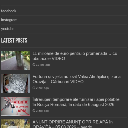
facebook
instagram
youtube
Latest Posts
11 milioane de euro pentru o promenadă… cu
obstacole VIDEO
12 ore ago
Furtuna și vijelia au lovit Valea Almăjului și zona
Oravița – Cărbunari VIDEO
2 zile ago
Întreruperi temporare ale furnizării apei potabile
în Bocșa Română, în data de 6 august 2026
3 zile ago
ANUNŢ OPRIRE ANUNŢ OPRIRE APĂ în
ORAVIȚA – 05.08.2026 – avarie