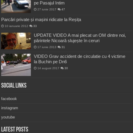
pe Pasajul Intim
27 iunie 2017
47
Parcări private și mașini ridicate la Reșița
10 ianuarie 2012
33
UPDATE VIDEO A mai plecat un OM dintre noi,
părintele Nicoară slujește în ceruri
17 iunie 2013
31
VIDEO Grav accident de circulatie cu 4 victime
la Buchin pe Dn6
14 august 2017
30
Social Links
facebook
instagram
youtube
Latest Posts