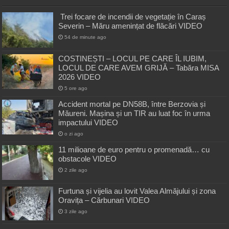
Trei focare de incendii de vegetație în Caraș
Severin – Măru amenințat de flăcări VIDEO
54 de minute ago
COSTINEȘTI – LOCUL PE CARE ÎL IUBIM,
LOCUL DE CARE AVEM GRIJĂ – Tabăra MISA
2026 VIDEO
5 ore ago
Accident mortal pe DN58B, între Berzovia și
Măureni. Mașina și un TIR au luat foc în urma
impactului VIDEO
o zi ago
11 milioane de euro pentru o promenadă… cu
obstacole VIDEO
2 zile ago
Furtuna și vijelia au lovit Valea Almăjului și zona
Oravița – Cărbunari VIDEO
3 zile ago