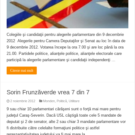
Colegiile şi candidaţii pentru alegerile parlamentare din 9 decembrie
2012 Alegerile pentru Camera Deputaţilor şi Senat au loc în data de
9 decembrie 2012. Votarea începe la ora 7.00 şi are loc până la ora
21.00. Partidele politice, alianţele politice, alianţele electorale care
participă la alegerile parlamentare şi candidaţii independenţi …
Citeste mai mult
Sorin Frunzăverde vrea 7 din 7
2 noiembrie 2012
Monden
,
Politică
,
Utilitare
9 sau chiar 10 parlamentari cărăşeni sunt o forţă mai mare pentru
judeţul Caraş-Severin. Dacă USL câştigă toate cele 5 mandate de
deputat şi 2 de senator, alte 2 sau chiar 3 mandate parlamentare vor
fi distribuite către celelalte formaţiuni politice şi astfel
reprezentativitatea judeţului va fi mai mare la …