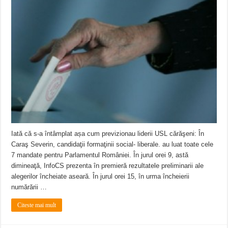
Anunț important – Închidere temporară Podul de Piatră din Herculane
Ștrandul Termal Ring din Oravița – locul unde natura a ascuns un izvor de sănă
Miresme de lavandă, mentă și flori de vară și râsete de copii la Carașova VIDEO
Iată că s-a întâmplat așa cum previzionau liderii USL cărăşeni: În
Caraş Severin, candidaţii formaţinii social- liberale. au luat toate cele
7 mandate pentru Parlamentul României. În jurul orei 9, astă
dimineaţă, InfoCS prezenta în premieră rezultatele preliminarii ale
alegerilor încheiate aseară. În jurul orei 15, în urma încheierii
numărării …
Citeste mai mult