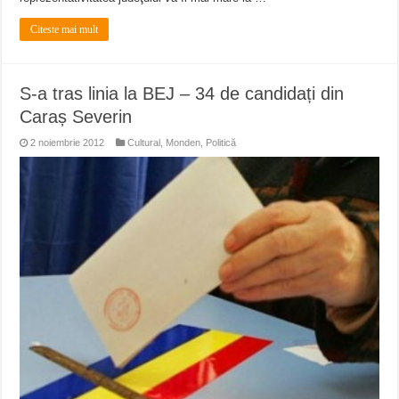
Citeste mai mult
S-a tras linia la BEJ – 34 de candidați din
Caraș Severin
2 noiembrie 2012
Cultural
,
Monden
,
Politică