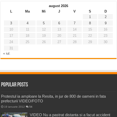
august 2026
L
Ma
Mi
J
V
S
D
1
2
3
4
5
6
7
8
9
10
11
12
13
14
15
16
17
18
19
20
21
22
23
24
25
26
27
28
29
30
31
« iul.
Popular Posts
Protestul ia amploare la Resita, in jur de 800 de oameni in fata
prefecturii VIDEO/FOTO
19 ianuarie 2012
54
VIDEO Nu a pastrat distanta si a facut accident