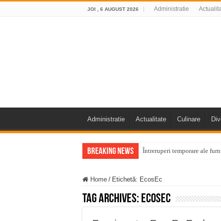
Administratie
Actualit
JOI , 6 AUGUST 2026
Administratie
Actualitate
Culinare
Div
Breaking News
Întreruperi temporare ale fur
ANUNŢ OPRIRE ANUNŢ OPRIR
Home
/
Etichetă:
EcosEc
Anunț important – Închidere 
Tag Archives:
EcosEc
Ștrandul Termal Ring din Ora
Miresme de lavandă, mentă și 