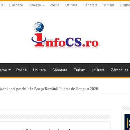
ate
Culinare
Diverse
Politie
Utilitare
Sănatate
Turism
Utilita
erse
Politie
Utilitare
Sănatate
Turism
Utilitare
Zâmbiți azi
nizării apei potabile în Bocșa Română, în data de 6 august 2026
E APĂ în ORAVIȚA – 05.08.2026 – avarie
temporară Podul de Piatră din Herculane
vița – locul unde natura a ascuns un izvor de sănătate VIDEO
flori de vară și râsete de copii la Carașova VIDEO