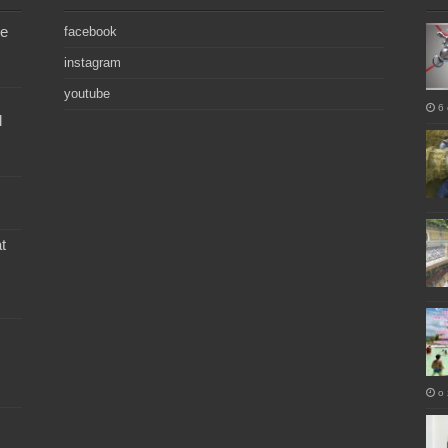
de
facebook
instagram
youtube
6 
l
t
o 