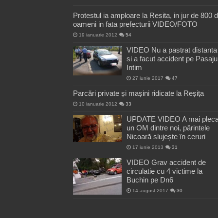
Protestul ia amploare la Resita, in jur de 800 
oameni in fata prefecturii VIDEO/FOTO
19 ianuarie 2012
54
VIDEO Nu a pastrat distanta
si a facut accident pe Pasaju
Intim
27 iunie 2017
47
Parcări private și mașini ridicate la Reșița
10 ianuarie 2012
33
UPDATE VIDEO A mai pleca
un OM dintre noi, părintele
Nicoară slujește în ceruri
17 iunie 2013
31
VIDEO Grav accident de
circulatie cu 4 victime la
Buchin pe Dn6
14 august 2017
30