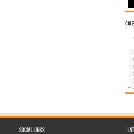
Cal
« iu
Social Links
La