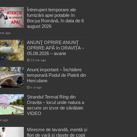
Întreruperi temporare ale
furnizării apei potabile în
Bocșa Română, în data de 6
august 2026
ore ago
ANUNŢ OPRIRE ANUNŢ
OPRIRE APĂ în ORAVIȚA –
05.08.2026 – avarie
13 ore ago
Anunț important – Închidere
temporară Podul de Piatră din
Herculane
o zi ago
Ștrandul Termal Ring din
Oravița – locul unde natura a
ascuns un izvor de sănătate
VIDEO
zi ago
Miresme de lavandă, mentă și
flori de vară și râsete de copii