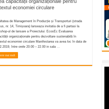
 capacității organizaționale pentru
– avarie – 04.08.2026 – str. Văliugului și Plastomet
textul economiei circulare
SEBEȘ – 04.08.2026 – avarie – Calea Severinului
RANSEBEȘ avarie
ltatea de Management în Producție și Transporturi (strada
s, nr. 14, Timișoara) lanseaza invitatia de a fi partasi la
 cartier Țerova – avarie – 04.08.2026
shop-ul de lansare a Proiectului: EcosEc Evaluarea
 – avarie – 03.08.2026 – Calea Caransebeșului
cității organizaționale pentru dezvoltare sustenabilă în
extul economiei circulare Manifestarea va avea loc în data de
2.2019, între orele 20.00 – 22.00 in sala …
teste mai mult