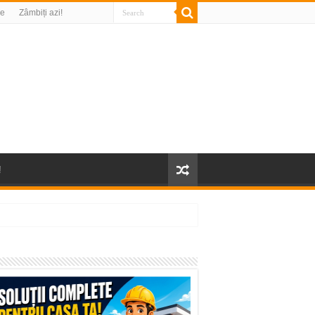
re
Zâmbiți azi!
!