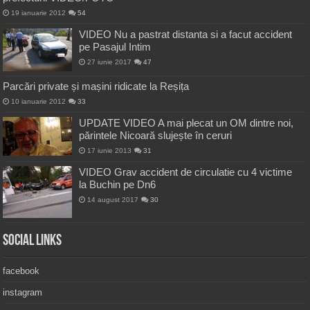
19 ianuarie 2012
54
VIDEO Nu a pastrat distanta si a facut accident
pe Pasajul Intim
27 iunie 2017
47
Parcări private și mașini ridicate la Reșița
10 ianuarie 2012
33
UPDATE VIDEO A mai plecat un OM dintre noi,
părintele Nicoară slujește în ceruri
17 iunie 2013
31
VIDEO Grav accident de circulatie cu 4 victime
la Buchin pe Dn6
14 august 2017
30
Social Links
facebook
instagram