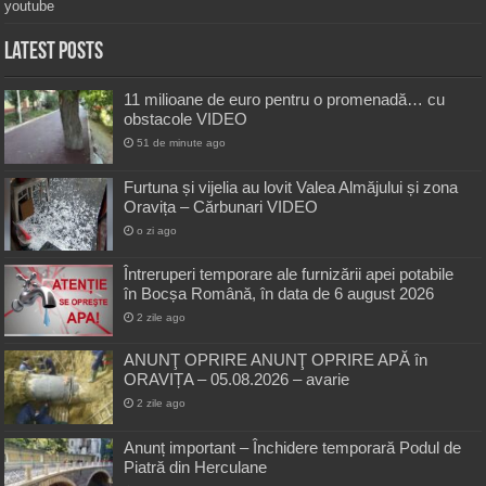
youtube
Latest Posts
11 milioane de euro pentru o promenadă… cu
obstacole VIDEO
51 de minute ago
Furtuna și vijelia au lovit Valea Almăjului și zona
Oravița – Cărbunari VIDEO
o zi ago
Întreruperi temporare ale furnizării apei potabile
în Bocșa Română, în data de 6 august 2026
2 zile ago
ANUNŢ OPRIRE ANUNŢ OPRIRE APĂ în
ORAVIȚA – 05.08.2026 – avarie
2 zile ago
Anunț important – Închidere temporară Podul de
Piatră din Herculane