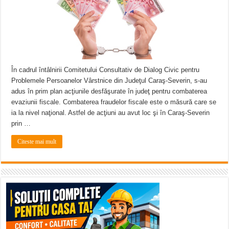
ANUNȚ OPRIRE APĂ în Reșița – avarie – 04.08.2026 – str. Văliugului și Plasto
ANUNŢ OPRIRE APĂ în CARANSEBEȘ – 04.08.2026 – avarie – Calea Severinu
ANUNŢ OPRIRE APĂ în CARANSEBEȘ avarie
În cadrul întâlnirii Comitetului Consultativ de Dialog Civic pentru
Problemele Persoanelor Vârstnice din Judeţul Caraş-Severin, s-au
adus în prim plan acţiunile desfăşurate în judeţ pentru combaterea
evaziunii fiscale. Combaterea fraudelor fiscale este o măsură care se
ia la nivel naţional. Astfel de acţiuni au avut loc şi în Caraş-Severin
prin …
Citeste mai mult