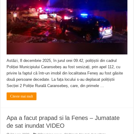
Anunț important – Închidere temporară Podul de Piatră din Herculane
Ștrandul Termal Ring din Oravița – locul unde natura a ascuns un izvor de sănă
Miresme de lavandă, mentă și flori de vară și râsete de copii la Carașova VIDEO
Astăzi, 8 decembrie 2025, în jurul orei 09.42, polițiștii din cadrul
Poliției Municipiului Caransebeș au fost sesizați, prin apel 112, cu
privire la faptul că într-un imobil din localitatea Feneș au fost găsite
două persoane decedate. La fața locului s-au deplasat polițiștii
Secției 2 Poliție Rurală Caransebeș, care, din primele …
Citeste mai mult
Apa a facut prapad si la Fenes – Jumatate
de sat inundat VIDEO