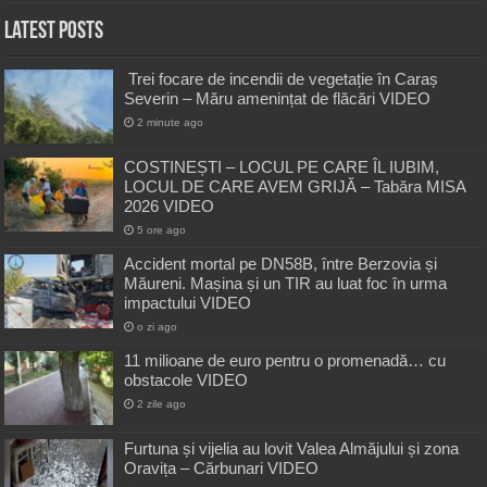
Latest Posts
Trei focare de incendii de vegetație în Caraș
Severin – Măru amenințat de flăcări VIDEO
2 minute ago
COSTINEȘTI – LOCUL PE CARE ÎL IUBIM,
LOCUL DE CARE AVEM GRIJĂ – Tabăra MISA
2026 VIDEO
5 ore ago
Accident mortal pe DN58B, între Berzovia și
Măureni. Mașina și un TIR au luat foc în urma
impactului VIDEO
o zi ago
11 milioane de euro pentru o promenadă… cu
obstacole VIDEO
2 zile ago
Furtuna și vijelia au lovit Valea Almăjului și zona
Oravița – Cărbunari VIDEO