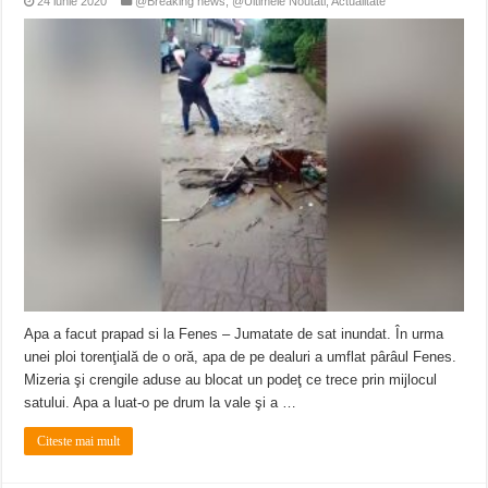
24 iunie 2020
@Breaking news
,
@Ultimele Noutati
,
Actualitate
Apa a facut prapad si la Fenes – Jumatate de sat inundat. În urma
unei ploi torenţială de o oră, apa de pe dealuri a umflat pârâul Fenes.
Mizeria şi crengile aduse au blocat un podeţ ce trece prin mijlocul
satului. Apa a luat-o pe drum la vale şi a …
Citeste mai mult