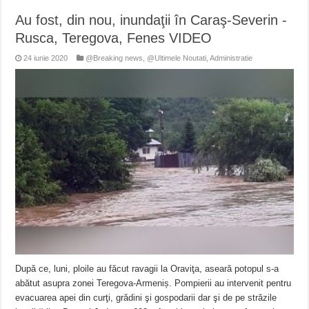
Au fost, din nou, inundaţii în Caraş-Severin -
Rusca, Teregova, Fenes VIDEO
24 iunie 2020
@Breaking news
,
@Ultimele Noutati
,
Administratie
După ce, luni, ploile au făcut ravagii la Oraviţa, aseară potopul s-a
abătut asupra zonei Teregova-Armeniș. Pompierii au intervenit pentru
evacuarea apei din curţi, grădini şi gospodarii dar şi de pe străzile