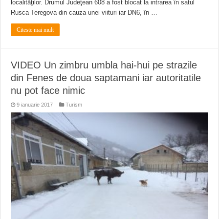
localităţilor. Drumul Judeţean 608 a fost blocat la intrarea în satul
Rusca Teregova din cauza unei viituri iar DN6, în …
Citeste mai mult
VIDEO Un zimbru umbla hai-hui pe strazile
din Fenes de doua saptamani iar autoritatile
nu pot face nimic
9 ianuarie 2017
Turism