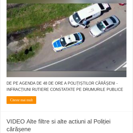
ANUNŢ OPRIRE APĂ în CARANSEBEȘ – 04.08.2026 – avarie – Calea Severinu
ANUNŢ OPRIRE APĂ în CARANSEBEȘ avarie
ANUNȚ OPRIRE APĂ în Reșița, cartier Țerova – avarie – 04.08.2026
DE PE AGENDA DE 48 DE ORE A POLIȚIȘTILOR CĂRĂȘENI -
INFRACȚIUNI RUTIERE CONSTATATE PE DRUMURILE PUBLICE
Citeste mai mult
VIDEO Alte filtre si alte actiuni al Poliției
cărășene