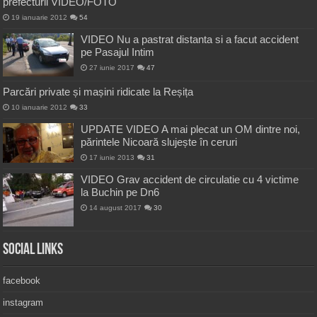
prefecturii VIDEO/FOTO
19 ianuarie 2012
54
VIDEO Nu a pastrat distanta si a facut accident
pe Pasajul Intim
27 iunie 2017
47
Parcări private și mașini ridicate la Reșița
10 ianuarie 2012
33
UPDATE VIDEO A mai plecat un OM dintre noi,
părintele Nicoară slujește în ceruri
17 iunie 2013
31
VIDEO Grav accident de circulatie cu 4 victime
la Buchin pe Dn6
14 august 2017
30
Social Links
facebook
instagram