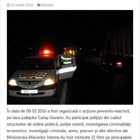
10 martie 2016
Monden
În data de 09.03.2016 a fost organizată o acţiune preventiv-reactivă,
pe raza judeţului Caraş-Severin. Au participat poliţişti din cadrul
structurilor de ordine publică, poliţie rutieră, investigarea criminalităţii
economice, investigaţii criminale, arme, precum şi alte efective ale
Ministerului Afacerilor Interne Au fost instituite 11 filtre pe principalele