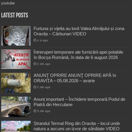
youtube
Latest Posts
Furtuna și vijelia au lovit Valea Almăjului și zona
Oravița – Cărbunari VIDEO
o zi ago
Întreruperi temporare ale furnizării apei potabile
în Bocșa Română, în data de 6 august 2026
2 zile ago
ANUNŢ OPRIRE ANUNŢ OPRIRE APĂ în
ORAVIȚA – 05.08.2026 – avarie
2 zile ago
Anunț important – Închidere temporară Podul de
Piatră din Herculane
3 zile ago
Ștrandul Termal Ring din Oravița – locul unde
natura a ascuns un izvor de sănătate VIDEO