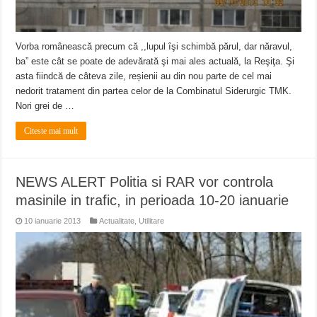
Vorba românească precum că ,,lupul îşi schimbă părul, dar năravul,
ba” este cât se poate de adevărată şi mai ales actuală, la Reşiţa. Şi
asta fiindcă de câteva zile, reșienii au din nou parte de cel mai
nedorit tratament din partea celor de la Combinatul Siderurgic TMK.
Nori grei de …
Citeste mai mult
NEWS ALERT Politia si RAR vor controla
masinile in trafic, in perioada 10-20 ianuarie
10 ianuarie 2013
Actualitate
,
Utilitare