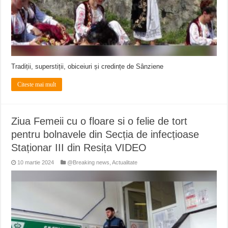
Tradiții, superstiții, obiceiuri și credințe de Sânziene
Citeste mai mult
Ziua Femeii cu o floare si o felie de tort
pentru bolnavele din Secția de infecțioase
Staționar III din Resița VIDEO
10 martie 2024
@Breaking news
,
Actualitate