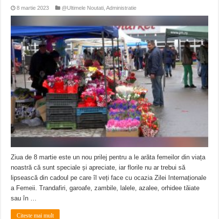
8 martie 2023
@Ultimele Noutati
,
Administratie
Ziua de 8 martie este un nou prilej pentru a le arăta femeilor din viața
noastră că sunt speciale și apreciate, iar florile nu ar trebui să
lipsească din cadoul pe care îl veți face cu ocazia Zilei Internaționale
a Femeii. Trandafiri, garoafe, zambile, lalele, azalee, orhidee tăiate
sau în …
Citeste mai mult