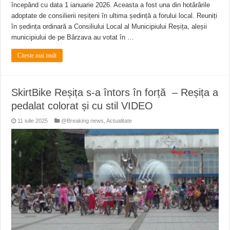
începând cu data 1 ianuarie 2026. Aceasta a fost una din hotărârile
adoptate de consilierii reșițeni în ultima ședință a forului local. Reuniți
în ședința ordinară a Consiliului Local al Municipiului Reșița, aleșii
municipiului de pe Bârzava au votat în …
Citeste mai mult
SkirtBike Reșița s-a întors în forță – Reșița a
pedalat colorat și cu stil VIDEO
11 iulie 2025
@Breaking news
,
Actualitate