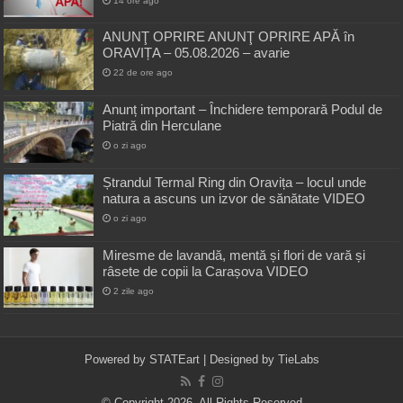
14 ore ago
ANUNŢ OPRIRE ANUNŢ OPRIRE APĂ în
ORAVIȚA – 05.08.2026 – avarie
22 de ore ago
Anunț important – Închidere temporară Podul de
Piatră din Herculane
o zi ago
Ștrandul Termal Ring din Oravița – locul unde
natura a ascuns un izvor de sănătate VIDEO
o zi ago
Miresme de lavandă, mentă și flori de vară și
râsete de copii la Carașova VIDEO
2 zile ago
Powered by
STATEart
| Designed by
TieLabs
© Copyright 2026, All Rights Reserved