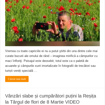
Vremea cu toate capriciile ei nu a putut ştirbi din una dintre cele mai
curate bucurii ale omului de rând – imaginea mirifică a câmpurilor cu
maci înfloriţi. Peisajul este deosebit, totul este ca o paletă de
acuarele şi câmpurile sunt imortalizate în fotografii de trecători sau
turiști veniți specială …
Citeste mai mult
Vânzări slabe și cumpărători puțini la Reșița
la Târgul de flori de 8 Martie VIDEO