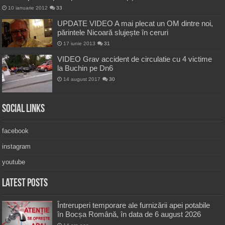
10 ianuarie 2012
33
UPDATE VIDEO A mai plecat un OM dintre noi,
părintele Nicoară slujește în ceruri
17 iunie 2013
31
VIDEO Grav accident de circulatie cu 4 victime
la Buchin pe Dn6
14 august 2017
30
Social Links
facebook
instagram
youtube
Latest Posts
Întreruperi temporare ale furnizării apei potabile
în Bocșa Română, în data de 6 august 2026