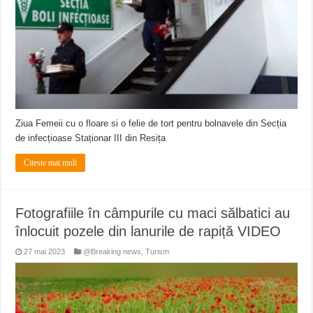
Ziua Femeii cu o floare si o felie de tort pentru bolnavele din Secția
de infecțioase Staționar III din Resița
Citeste mai mult
Fotografiile în câmpurile cu maci sălbatici au
înlocuit pozele din lanurile de rapiță VIDEO
27 mai 2023
@Breaking news
,
Turism