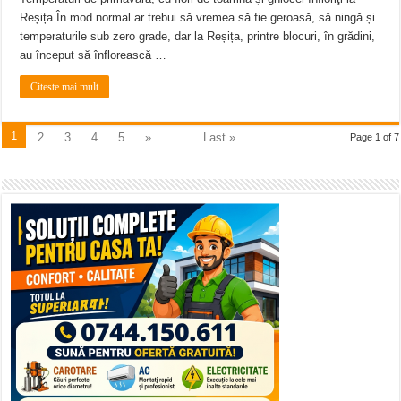
Reșița În mod normal ar trebui să vremea să fie geroasă, să ningă și
temperaturile sub zero grade, dar la Reșița, printre blocuri, în grădini,
au început să înflorească …
Citeste mai mult
1
2
3
4
5
»
...
Last »
Page 1 of 7