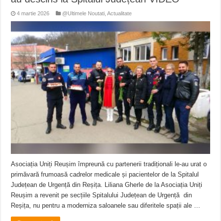
4 martie 2026
@Ultimele Noutati
,
Actualitate
Asociația Uniți Reușim împreună cu partenerii tradiționali le-au urat o
primăvară frumoasă cadrelor medicale și pacientelor de la Spitalul
Județean de Urgență din Reșița. Liliana Gherle de la Asociația Uniți
Reușim a revenit pe secțiile Spitalului Județean de Urgență din
Reșița, nu pentru a moderniza saloanele sau diferitele spații ale …