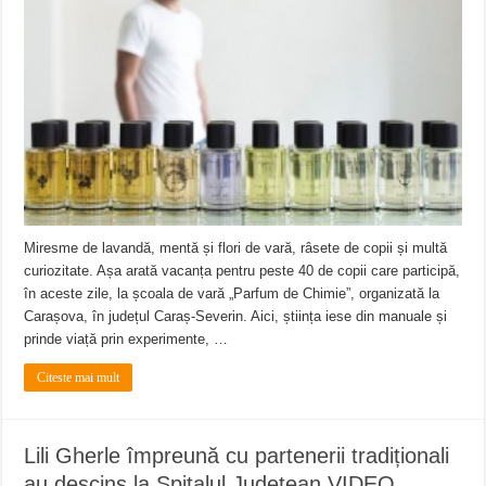
ANUNŢ OPRIRE APĂ în CARANSEBEȘ avarie
ANUNȚ OPRIRE APĂ în Reșița, cartier Țerova – avarie – 04.08.2026
ANUNȚ OPRIRE APĂ în Reșița – avarie – 03.08.2026 – Calea Caransebeșului
Miresme de lavandă, mentă și flori de vară, râsete de copii și multă
curiozitate. Așa arată vacanța pentru peste 40 de copii care participă,
în aceste zile, la școala de vară „Parfum de Chimie”, organizată la
Carașova, în județul Caraș-Severin. Aici, știința iese din manuale și
prinde viață prin experimente, …
Citeste mai mult
Lili Gherle împreună cu partenerii tradiționali
au descins la Spitalul Județean VIDEO