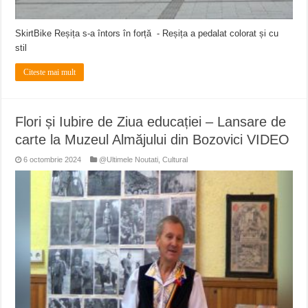
SkirtBike Reșița s-a întors în forță - Reșița a pedalat colorat și cu
stil
Citeste mai mult
Flori și Iubire de Ziua educației – Lansare de
carte la Muzeul Almăjului din Bozovici VIDEO
6 octombrie 2024
@Ultimele Noutati
,
Cultural