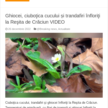
Ghiocei, ciuboţica cucului și trandafiri înfloriţi
la Reşita de Crăciun VIDEO
26 decembrie 2022
@Breaking news
,
Actualitate
Ciuboţica cucului, trandafiri şi ghiocei înfloriţi la Reşita de Crăciun.
Temperaturi de primăvară, cu flori de toamnă și ghiocei înfloriţi la