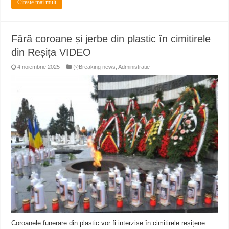
Citeste mai mult
Fără coroane și jerbe din plastic în cimitirele
din Reșița VIDEO
4 noiembrie 2025
@Breaking news
,
Administratie
Coroanele funerare din plastic vor fi interzise în cimitirele reșițene