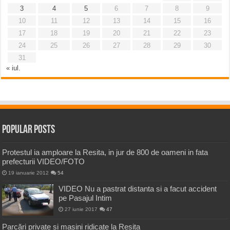
3
4
5
6
7
8
9
10
11
12
13
14
15
16
17
18
19
20
21
22
23
24
25
26
27
28
29
30
31
« iul.
Popular Posts
Protestul ia amploare la Resita, in jur de 800 de oameni in fata
prefecturii VIDEO/FOTO
19 ianuarie 2012
54
VIDEO Nu a pastrat distanta si a facut accident
pe Pasajul Intim
27 iunie 2017
47
Parcări private și mașini ridicate la Reșița