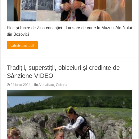
Flori și Iubire de Ziua educației - Lansare de carte la Muzeul Almăjului
din Bozovici
Citeste mai mult
Tradiții, superstiții, obiceiuri și credințe de
Sânziene VIDEO
24 iunie 2024
Actualitate
,
Cultural