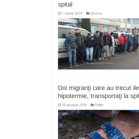
spital
7 martie 2018
Diverse
Doi migranţi care au trecut ile
hipotermie, transportaţi la spi
20 ianuarie 2018
Politie