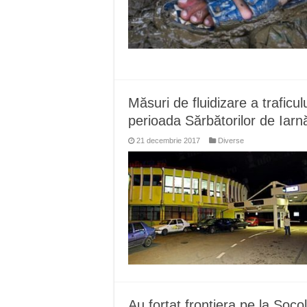
Măsuri de fluidizare a traficul
perioada Sărbătorilor de Iarn
21 decembrie 2017
Diverse
Au fortat frontiera pe la Soco