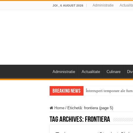
Administratie
Actualit
JOI , 6 AUGUST 2026
Administratie
Actualitate
Culinare
Div
Breaking News
Întreruperi temporare ale fur
ANUNŢ OPRIRE ANUNŢ OPRIR
Home
/
Etichetă:
frontiera
(page 5)
Anunț important – Închidere 
Tag Archives:
frontiera
Ștrandul Termal Ring din Ora
Miresme de lavandă, mentă și 