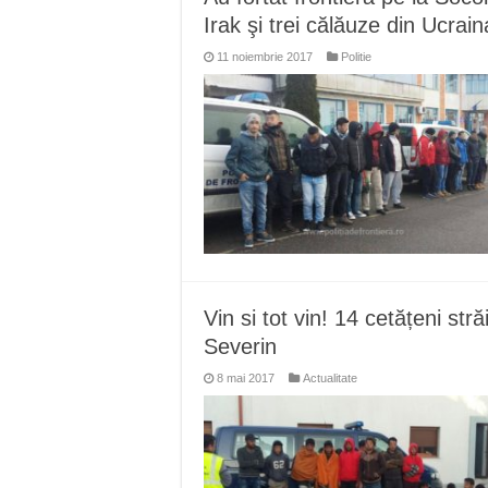
Irak şi trei călăuze din Ucraina
11 noiembrie 2017
Politie
Vin si tot vin! 14 cetățeni stră
Severin
8 mai 2017
Actualitate