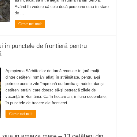
au încercat să intre ilegal în România din Serbia.
Având în vedere că cele două persoane erau în stare
de …
Citeste mai mult
ui în punctele de frontieră pentru
ă
Apropierea Sărbătorilor de Iarnă readuce în ţară mulţi
dintre cetăţenii români aflaţi în străinătate, pentru a-şi
petrece aceste zile împreună cu familia şi rudele, dar şi
cetăţeni străini care doresc să-şi petreacă zilele de
vacanţă în România. Ca în fiecare an, în luna decembrie,
în punctele de trecere ale frontierei …
Citeste mai mult
l ziua in amiaza mare – 13 cetățeni din