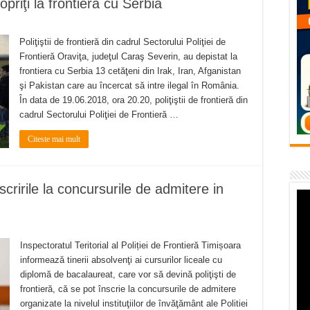
opriţi la frontiera cu Serbia
– avarie – 04.08.2026 – str. Văliugului și Plastomet
SEBEȘ – 04.08.2026 – avarie – Calea Severinului
Poliţiştii de frontieră din cadrul Sectorului Poliţiei de
RANSEBEȘ avarie
Frontieră Oraviţa, judeţul Caraş Severin, au depistat la
frontiera cu Serbia 13 cetăţeni din Irak, Iran, Afganistan
 cartier Țerova – avarie – 04.08.2026
şi Pakistan care au încercat să intre ilegal în România.
În data de 19.06.2018, ora 20.20, poliţiştii de frontieră din
 – avarie – 03.08.2026 – Calea Caransebeșului
cadrul Sectorului Poliţiei de Frontieră …
Citeste mai mult
nscririle la concursurile de admitere in
Inspectoratul Teritorial al Poliției de Frontieră Timișoara
informează tinerii absolvenţi ai cursurilor liceale cu
diplomă de bacalaureat, care vor să devină poliţişti de
frontieră, că se pot înscrie la concursurile de admitere
organizate la nivelul instituţiilor de învăţământ ale Politiei