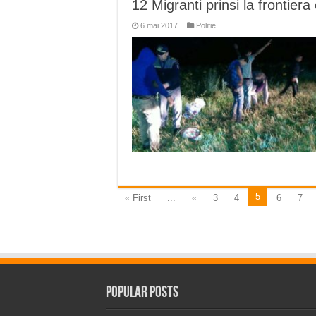
12 Migranti prinsi la frontier
6 mai 2017
Politie
5
« First
...
«
3
4
6
7
Popular Posts