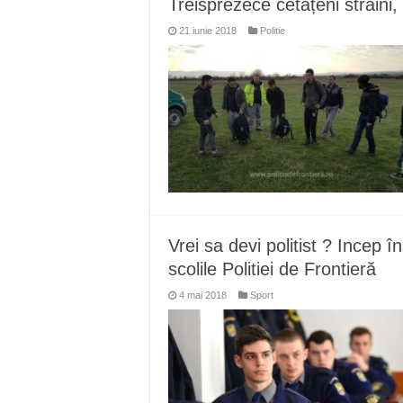
Treisprezece cetățeni străini, 
ANUNȚ OPRIRE APĂ în Reșița 
21 iunie 2018
Politie
ANUNŢ OPRIRE APĂ în CARAN
ANUNŢ OPRIRE APĂ în CA
ANUNȚ OPRIRE APĂ în Reșița,
ANUNȚ OPRIRE APĂ în Reșița
Vrei sa devi politist ? Incep î
scolile Politiei de Frontieră
4 mai 2018
Sport