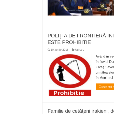
POLIŢIA DE FRONTIERĂ I
ESTE PROHIBITIE
10 aprilie 2018
Utilitare
Având în ved
în fluviul D
Caraș Severi
următoarelor
în Monitorul
Citeste mai 
Familie de cetăţeni irakieni, d