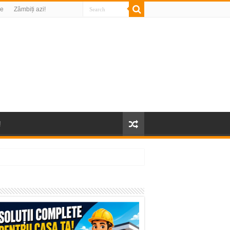
re
Zâmbiți azi!
!