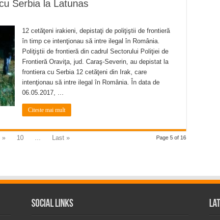
a cu Serbia la Latunas
12 cetăţeni irakieni, depistaţi de poliţiştii de frontieră
în timp ce intenţionau să intre ilegal în România.
Poliţiştii de frontieră din cadrul Sectorului Poliţiei de
Frontieră Oraviţa, jud. Caraş-Severin, au depistat la
frontiera cu Serbia 12 cetăţeni din Irak, care
intenţionau să intre ilegal în România. În data de
06.05.2017, …
Citeste mai mult
»
10
...
Last »
Page 5 of 16
Social Links
La