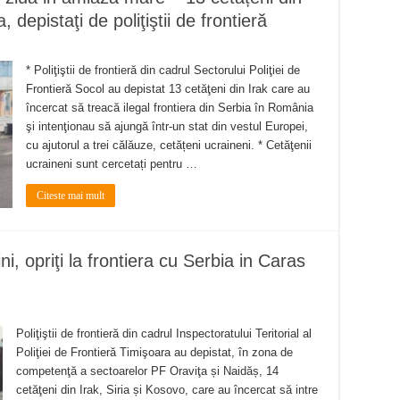
, depistaţi de poliţiştii de frontieră
* Poliţiştii de frontieră din cadrul Sectorului Poliţiei de
Frontieră Socol au depistat 13 cetăţeni din Irak care au
încercat să treacă ilegal frontiera din Serbia în România
şi intenţionau să ajungă într-un stat din vestul Europei,
cu ajutorul a trei călăuze, cetățeni ucraineni. * Cetăţenii
ucraineni sunt cercetați pentru …
Citeste mai mult
ini, opriţi la frontiera cu Serbia in Caras
Poliţiştii de frontieră din cadrul Inspectoratului Teritorial al
Poliţiei de Frontieră Timişoara au depistat, în zona de
competenţă a sectoarelor PF Oraviţa și Naidăș, 14
cetăţeni din Irak, Siria și Kosovo, care au încercat să intre