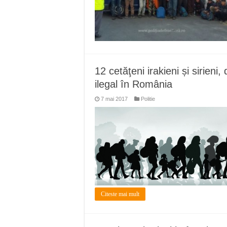
12 cetăţeni irakieni și sirieni,
ilegal în România
7 mai 2017
Politie
Citeste mai mult