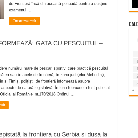
de Frontieră încă din această perioadă pentru a susţine
examenul …
Citeste mai mult
Cal
NFORMEAZĂ: GATA CU PESCUITUL –
ere numărul mare de pescari sportivi care practică pescuitul
unărea sau în apele de frontieră, în zona județelor Mehedinți,
n si Timiș, poliţiştii de frontieră informează asupra
 aspecte de natură legislativă: În luna februarie a fost publicat
« iu
 Oficial al României nr.170/2018 Ordinul …
mult
epistată la frontiera cu Serbia si dusa la