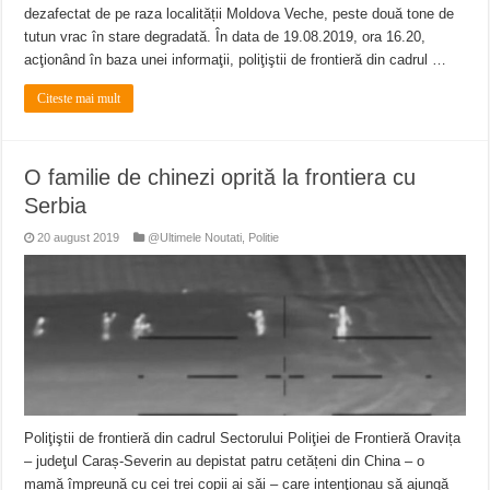
dezafectat de pe raza localității Moldova Veche, peste două tone de
tutun vrac în stare degradată. În data de 19.08.2019, ora 16.20,
acţionând în baza unei informaţii, poliţiştii de frontieră din cadrul …
Citeste mai mult
O familie de chinezi oprită la frontiera cu
Serbia
20 august 2019
@Ultimele Noutati
,
Politie
Poliţiştii de frontieră din cadrul Sectorului Poliţiei de Frontieră Oravița
– judeţul Caraș-Severin au depistat patru cetățeni din China – o
mamă împreună cu cei trei copii ai săi – care intenţionau să ajungă