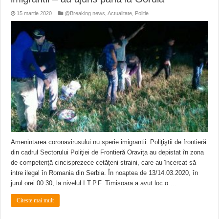
15 martie 2020
@Breaking news
,
Actualitate
,
Politie
Amenintarea coronavirusului nu sperie imigrantii. Poliţiştii de frontieră
din cadrul Sectorului Poliţiei de Frontieră Oravița au depistat în zona
de competenţă cincisprezece cetăţeni straini, care au încercat să
intre ilegal în Romania din Serbia. În noaptea de 13/14.03.2020, în
jurul orei 00.30, la nivelul I.T.P.F. Timisoara a avut loc o …
Citeste mai mult