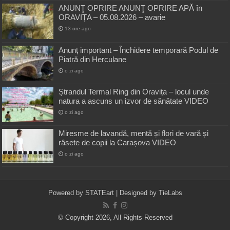
ANUNŢ OPRIRE ANUNŢ OPRIRE APĂ în
ORAVIȚA – 05.08.2026 – avarie
13 ore ago
Anunț important – Închidere temporară Podul de
Piatră din Herculane
o zi ago
Ștrandul Termal Ring din Oravița – locul unde
natura a ascuns un izvor de sănătate VIDEO
o zi ago
Miresme de lavandă, mentă și flori de vară și
râsete de copii la Carașova VIDEO
o zi ago
Powered by
STATEart
| Designed by
TieLabs
© Copyright 2026, All Rights Reserved