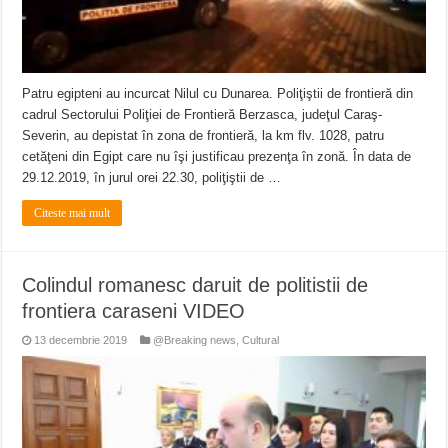
Patru egipteni au incurcat Nilul cu Dunarea. Poliţiştii de frontieră din
cadrul Sectorului Poliţiei de Frontieră Berzasca, judeţul Caraş-
Severin, au depistat în zona de frontieră, la km flv. 1028, patru
cetăţeni din Egipt care nu îşi justificau prezenţa în zonă. În data de
29.12.2019, în jurul orei 22.30, poliţiştii de …
Citeste mai mult
Colindul romanesc daruit de politistii de
frontiera caraseni VIDEO
13 decembrie 2019
@Breaking news
,
Cultural