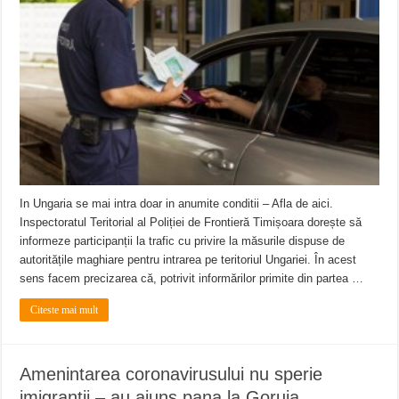
ANUNŢ OPRIRE APĂ în CARANSEBEȘ avarie
ANUNȚ OPRIRE APĂ în Reșița, cartier Țerova – avarie – 04.08.2026
ANUNȚ OPRIRE APĂ în Reșița – avarie – 03.08.2026 – Calea Caransebeșului
In Ungaria se mai intra doar in anumite conditii – Afla de aici.
Inspectoratul Teritorial al Poliției de Frontieră Timișoara dorește să
informeze participanții la trafic cu privire la măsurile dispuse de
autoritățile maghiare pentru intrarea pe teritoriul Ungariei. În acest
sens facem precizarea că, potrivit informărilor primite din partea …
Citeste mai mult
Amenintarea coronavirusului nu sperie
imigrantii – au ajuns pana la Goruia