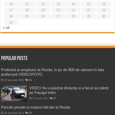
10
11
12
13
14
15
16
17
18
19
20
21
22
23
24
25
26
27
28
29
30
31
« iul.
Popular Posts
Protestul ia amploare la Resita, in jur de 800 de oameni in fata
prefecturii VIDEO/FOTO
19 ianuarie 2012
54
VIDEO Nu a pastrat distanta si a facut accident
pe Pasajul Intim
27 iunie 2017
47
Parcări private și mașini ridicate la Reșița
10 ianuarie 2012
33