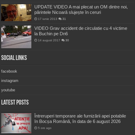
UPDATE VIDEO A mai plecat un OM dintre noi,
părintele Nicoară slujește în ceruri
17 iunie 2013
31
VIDEO Grav accident de circulatie cu 4 victime
la Buchin pe Dn6
14 august 2017
30
Social Links
facebook
instagram
youtube
Latest Posts
Întreruperi temporare ale furnizării apei potabile
în Bocșa Română, în data de 6 august 2026
5 ore ago