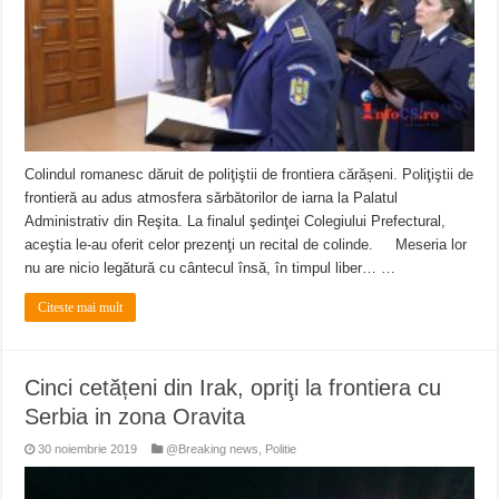
Colindul romanesc dăruit de poliţiştii de frontiera cărășeni. Poliţiştii de
frontieră au adus atmosfera sărbătorilor de iarna la Palatul
Administrativ din Reşita. La finalul şedinţei Colegiului Prefectural,
aceştia le-au oferit celor prezenţi un recital de colinde. Meseria lor
nu are nicio legătură cu cântecul însă, în timpul liber… …
Citeste mai mult
Cinci cetățeni din Irak, opriţi la frontiera cu
Serbia in zona Oravita
30 noiembrie 2019
@Breaking news
,
Politie