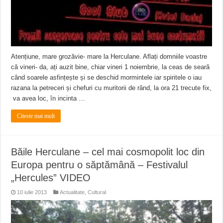
Atențiune, mare grozăvie- mare la Herculane. Aflați domniile voastre
că vineri- da, ați auzit bine, chiar vineri 1 noiembrie, la ceas de seară
când soarele asfințește și se deschid mormintele iar spiritele o iau
razana la petreceri și chefuri cu muritorii de rând, la ora 21 trecute fix,
va avea loc, în incinta …
Citeste mai mult
Băile Herculane – cel mai cosmopolit loc din
Europa pentru o săptămână – Festivalul
„Hercules” VIDEO
10 iulie 2013
Actualitate
,
Cultural