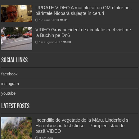
UPDATE VIDEO A mai plecat un OM dintre noi,
părintele Nicoară slujește în ceruri
17 iunie 2013
31
VIDEO Grav accident de circulatie cu 4 victime
la Buchin pe Dn6
14 august 2017
30
Social Links
facebook
instagram
youtube
Latest Posts
Incendiile de vegetație de la Măru, Linderfeld și
Herculane au fost stinse – Pompierii stau de
pază VIDEO
9 ore ago