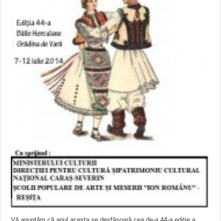
Vă anunţăm că anul acesta se desfăşoară cea de-a 44-a ediţie a