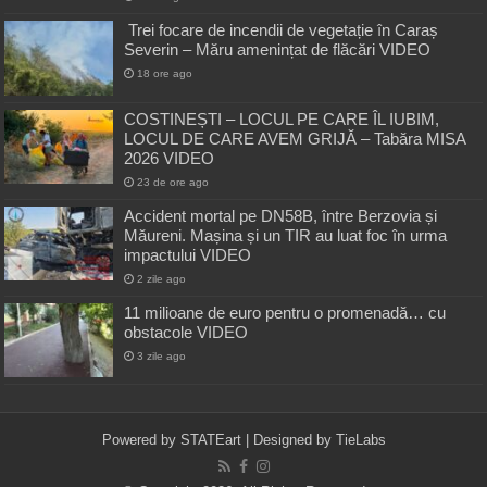
Trei focare de incendii de vegetație în Caraș
Severin – Măru amenințat de flăcări VIDEO
18 ore ago
COSTINEȘTI – LOCUL PE CARE ÎL IUBIM,
LOCUL DE CARE AVEM GRIJĂ – Tabăra MISA
2026 VIDEO
23 de ore ago
Accident mortal pe DN58B, între Berzovia și
Măureni. Mașina și un TIR au luat foc în urma
impactului VIDEO
2 zile ago
11 milioane de euro pentru o promenadă… cu
obstacole VIDEO
3 zile ago
Powered by
STATEart
| Designed by
TieLabs