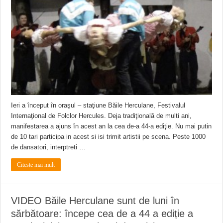
ANUNŢ OPRIRE ANUNŢ OPRIRE APĂ în ORAVIȚA – 05.08.2026 – avarie
Anunț important – Închidere temporară Podul de Piatră din Herculane
Ștrandul Termal Ring din Oravița – locul unde natura a ascuns un izvor de sănă
Ieri a început în oraşul – staţiune Băile Herculane, Festivalul
Internaţional de Folclor Hercules. Deja tradiţională de multi ani,
manifestarea a ajuns în acest an la cea de-a 44-a ediţie. Nu mai putin
de 10 tari participa in acest si isi trimit artistii pe scena. Peste 1000
de dansatori, interptreti …
Citeste mai mult
VIDEO Băile Herculane sunt de luni în
sărbătoare: începe cea de a 44 a ediție a