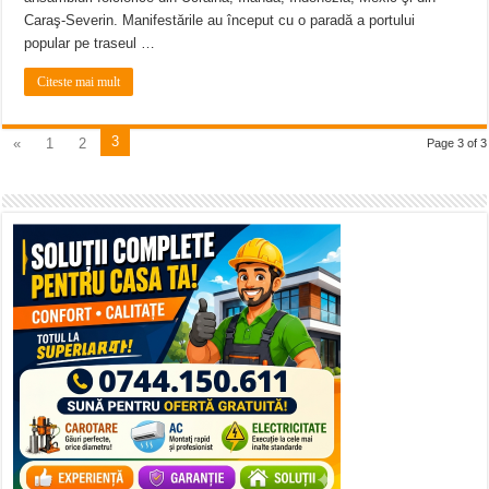
Caraş-Severin. Manifestările au început cu o paradă a portului
popular pe traseul …
Citeste mai mult
3
«
1
2
Page 3 of 3