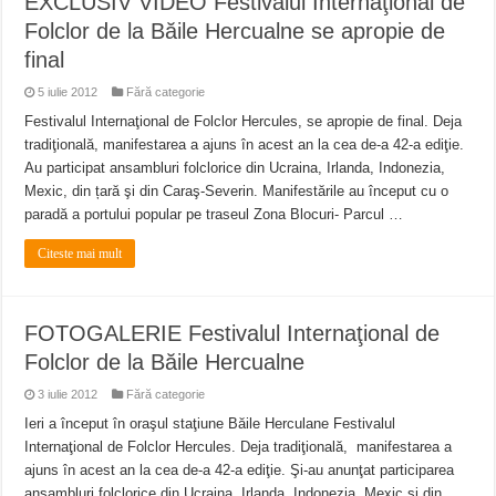
EXCLUSIV VIDEO Festivalul Internaţional de
Folclor de la Băile Hercualne se apropie de
final
5 iulie 2012
Fără categorie
Festivalul Internaţional de Folclor Hercules, se apropie de final. Deja
tradiţională, manifestarea a ajuns în acest an la cea de-a 42-a ediţie.
Au participat ansambluri folclorice din Ucraina, Irlanda, Indonezia,
Mexic, din țară şi din Caraş-Severin. Manifestările au început cu o
paradă a portului popular pe traseul Zona Blocuri- Parcul …
Citeste mai mult
FOTOGALERIE Festivalul Internaţional de
Folclor de la Băile Hercualne
3 iulie 2012
Fără categorie
Ieri a început în oraşul staţiune Băile Herculane Festivalul
Internaţional de Folclor Hercules. Deja tradiţională, manifestarea a
ajuns în acest an la cea de-a 42-a ediţie. Şi-au anunţat participarea
ansambluri folclorice din Ucraina, Irlanda, Indonezia, Mexic şi din