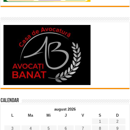
Calendar
august 2026
L
Ma
Mi
J
V
S
D
1
2
3
4
5
6
7
8
9