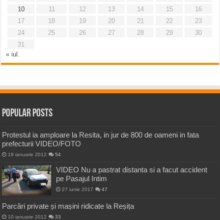
10
11
12
13
14
15
16
17
18
19
20
21
22
23
24
25
26
27
28
29
30
31
« iul.
Popular Posts
Protestul ia amploare la Resita, in jur de 800 de oameni in fata
prefecturii VIDEO/FOTO
19 ianuarie 2012
54
VIDEO Nu a pastrat distanta si a facut accident
pe Pasajul Intim
27 iunie 2017
47
Parcări private și mașini ridicate la Reșița
10 ianuarie 2012
33