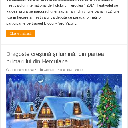
Festivalului Internaţional de Folclor ,, Hercules ” 2014. Festivalul se
va desfăşura pe parcursul unei săptămâni, din 7 iulie până in 12 iulie
.Ca in fiecare an festivalul va debuta cu parada formaţiilor
participante pe traseul Blocuri-Parc Vicol …
Citeste mai mult
Dragoste creștină și lumină, din partea
primarului din Herculane
24 decembrie 2013
Culinare
,
Politie
,
Toate Stirile