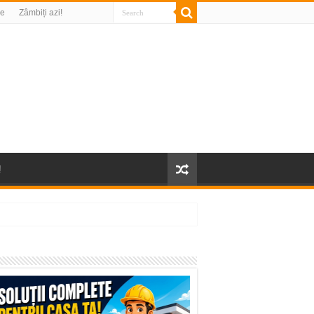
re
Zâmbiți azi!
!