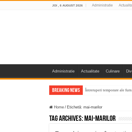
Administratie
Actualit
JOI , 6 AUGUST 2026
Administratie
Actualitate
Culinare
Div
Breaking News
Întreruperi temporare ale fur
ANUNŢ OPRIRE ANUNŢ OPRIR
Home
/
Etichetă:
mai-marilor
Anunț important – Închidere 
Tag Archives:
mai-marilor
Ștrandul Termal Ring din Ora
Miresme de lavandă, mentă și 