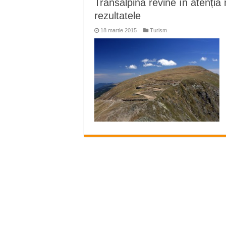
Transalpina revine în atenția
ANUNȚ OPRIRE APĂ în Reșița 
rezultatele
ANUNŢ OPRIRE APĂ în CARAN
18 martie 2015
Turism
ANUNŢ OPRIRE APĂ în CA
ANUNȚ OPRIRE APĂ în Reșița,
ANUNȚ OPRIRE APĂ în Reșița