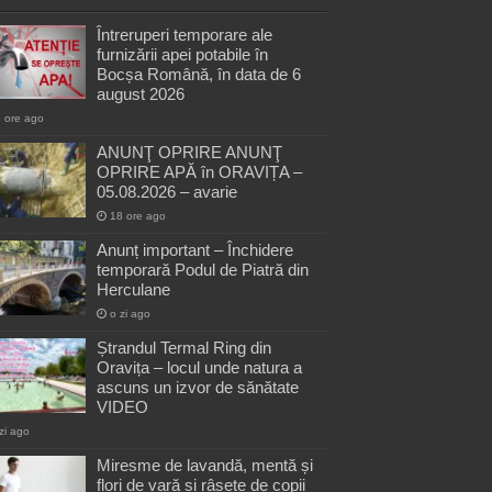
Întreruperi temporare ale
furnizării apei potabile în
Bocșa Română, în data de 6
august 2026
 ore ago
ANUNŢ OPRIRE ANUNŢ
OPRIRE APĂ în ORAVIȚA –
05.08.2026 – avarie
18 ore ago
Anunț important – Închidere
temporară Podul de Piatră din
Herculane
o zi ago
Ștrandul Termal Ring din
Oravița – locul unde natura a
ascuns un izvor de sănătate
VIDEO
zi ago
Miresme de lavandă, mentă și
flori de vară și râsete de copii