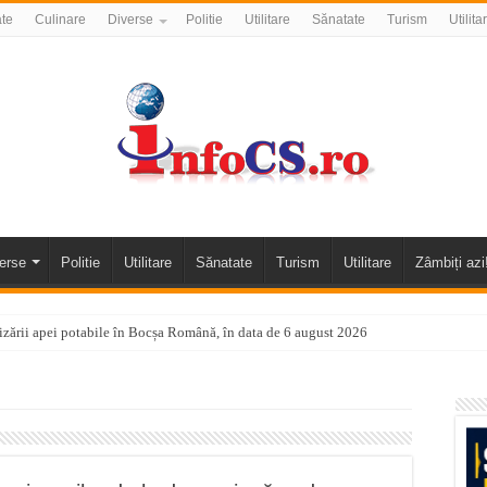
ate
Culinare
Diverse
Politie
Utilitare
Sănatate
Turism
Utilita
erse
Politie
Utilitare
Sănatate
Turism
Utilitare
Zâmbiți azi
nizării apei potabile în Bocșa Română, în data de 6 august 2026
E APĂ în ORAVIȚA – 05.08.2026 – avarie
temporară Podul de Piatră din Herculane
vița – locul unde natura a ascuns un izvor de sănătate VIDEO
flori de vară și râsete de copii la Carașova VIDEO