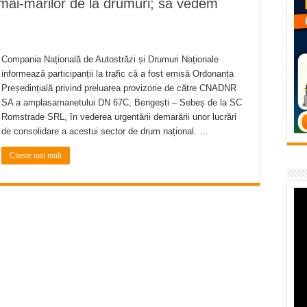
 mai-marilor de la drumuri; să vedem
– avarie – 04.08.2026 – str. Văliugului și Plastomet
SEBEȘ – 04.08.2026 – avarie – Calea Severinului
RANSEBEȘ avarie
Compania Națională de Autostrăzi și Drumuri Naționale
informează participanții la trafic că a fost emisă Ordonanța
 cartier Țerova – avarie – 04.08.2026
Președințială privind preluarea provizorie de către CNADNR
 – avarie – 03.08.2026 – Calea Caransebeșului
SA a amplasamanetului DN 67C, Bengești – Sebeș de la SC
Romstrade SRL, în vederea urgentării demarării unor lucrări
de consolidare a acestui sector de drum național. …
Citeste mai mult