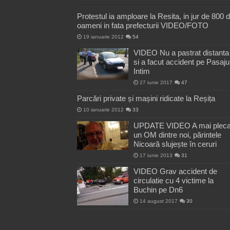
Protestul ia amploare la Resita, in jur de 800 
oameni in fata prefecturii VIDEO/FOTO
19 ianuarie 2012
54
VIDEO Nu a pastrat distanta
si a facut accident pe Pasaju
Intim
27 iunie 2017
47
Parcări private și mașini ridicate la Reșița
10 ianuarie 2012
33
UPDATE VIDEO A mai pleca
un OM dintre noi, părintele
Nicoară slujește în ceruri
17 iunie 2013
31
VIDEO Grav accident de
circulatie cu 4 victime la
Buchin pe Dn6
14 august 2017
30