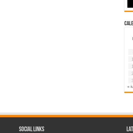
Cal
« iu
Social Links
La