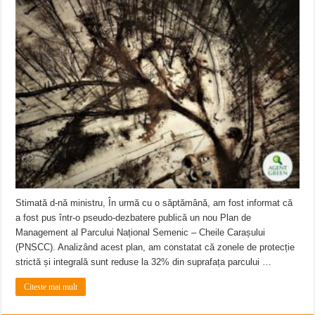
Ștrandul Termal Ring din Oravița – locul unde natura a ascuns un izvor de sănă
Miresme de lavandă, mentă și flori de vară și râsete de copii la Carașova VIDEO
ANUNȚ OPRIRE APĂ în Reșița – avarie – 04.08.2026 – str. Văliugului și Plasto
Stimată d-nă ministru, În urmă cu o săptămână, am fost informat că
a fost pus într-o pseudo-dezbatere publică un nou Plan de
Management al Parcului Național Semenic – Cheile Carașului
(PNSCC). Analizând acest plan, am constatat că zonele de protecție
strictă și integrală sunt reduse la 32% din suprafața parcului …
Citeste mai mult