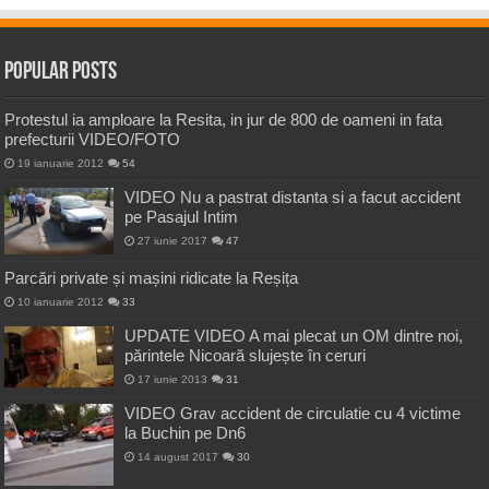
Popular Posts
Protestul ia amploare la Resita, in jur de 800 de oameni in fata
prefecturii VIDEO/FOTO
19 ianuarie 2012
54
VIDEO Nu a pastrat distanta si a facut accident
pe Pasajul Intim
27 iunie 2017
47
Parcări private și mașini ridicate la Reșița
10 ianuarie 2012
33
UPDATE VIDEO A mai plecat un OM dintre noi,
părintele Nicoară slujește în ceruri
17 iunie 2013
31
VIDEO Grav accident de circulatie cu 4 victime
la Buchin pe Dn6
14 august 2017
30