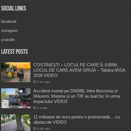
Social Links
facebook
instagram
youtube
Latest Posts
COSTINEȘTI – LOCUL PE CARE ÎL IUBIM,
LOCUL DE CARE AVEM GRIJĂ – Tabăra MISA
2026 VIDEO
2 ore ago
Accident mortal pe DN58B, între Berzovia și
Măureni. Mașina și un TIR au luat foc în urma
impactului VIDEO
o zi ago
11 milioane de euro pentru o promenadă… cu
obstacole VIDEO
2 zile ago