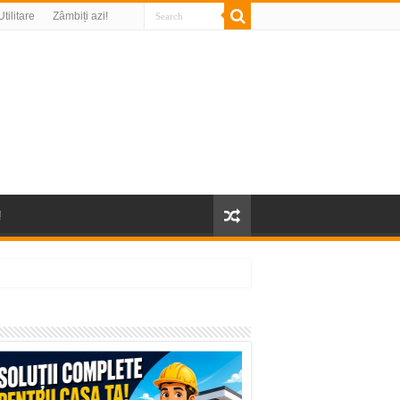
Utilitare
Zâmbiți azi!
!