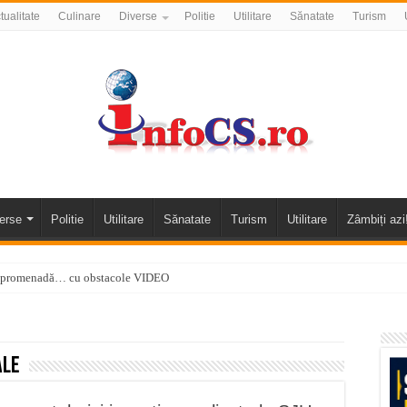
tualitate
Culinare
Diverse
Politie
Utilitare
Sănatate
Turism
erse
Politie
Utilitare
Sănatate
Turism
Utilitare
Zâmbiți azi
 o promenadă… cu obstacole VIDEO
alea Almăjului și zona Oravița – Cărbunari VIDEO
nizării apei potabile în Bocșa Română, în data de 6 august 2026
ale
E APĂ în ORAVIȚA – 05.08.2026 – avarie
temporară Podul de Piatră din Herculane