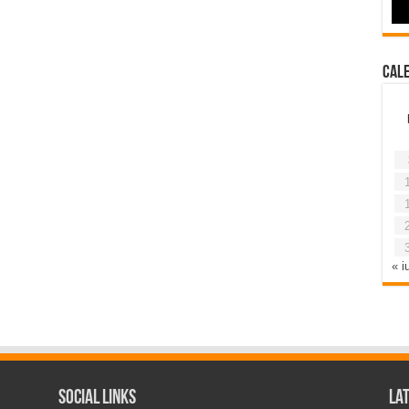
Cal
« iu
Social Links
La