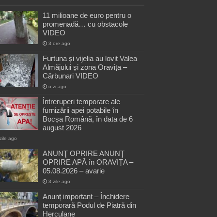
11 milioane de euro pentru o
promenadă… cu obstacole
VIDEO
3 ore ago
Furtuna și vijelia au lovit Valea
Almăjului și zona Oravița –
Cărbunari VIDEO
o zi ago
Întreruperi temporare ale
furnizării apei potabile în
Bocșa Română, în data de 6
august 2026
zile ago
ANUNŢ OPRIRE ANUNŢ
OPRIRE APĂ în ORAVIȚA –
05.08.2026 – avarie
3 zile ago
Anunț important – Închidere
temporară Podul de Piatră din
Herculane