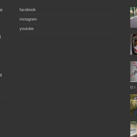
de
facebook
instagram
youtube
l
t
2 