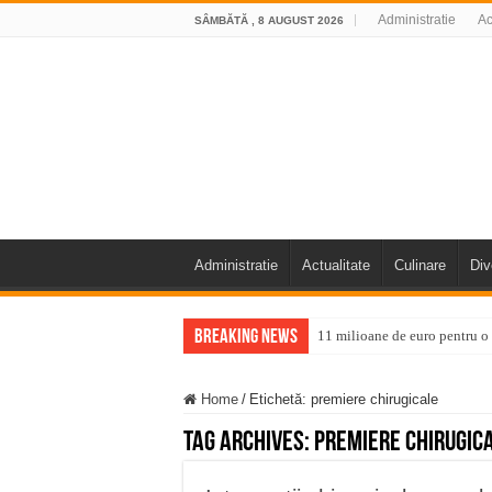
Administratie
Ac
SÂMBĂTĂ , 8 AUGUST 2026
Administratie
Actualitate
Culinare
Div
Breaking News
11 milioane de euro pentru
Furtuna și vijelia au lovit V
Home
/
Etichetă:
premiere chirugicale
Întreruperi temporare ale fur
Tag Archives:
premiere chirugic
ANUNŢ OPRIRE ANUNŢ OPRIR
Anunț important – Închidere 