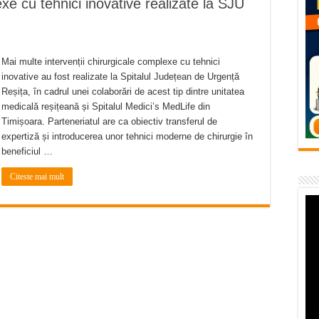
exe cu tehnici inovative realizate la SJU
vița – locul unde natura a ascuns un izvor de sănătate VIDEO
flori de vară și râsete de copii la Carașova VIDEO
– avarie – 04.08.2026 – str. Văliugului și Plastomet
Mai multe intervenții chirurgicale complexe cu tehnici
inovative au fost realizate la Spitalul Județean de Urgență
SEBEȘ – 04.08.2026 – avarie – Calea Severinului
Reșița, în cadrul unei colaborări de acest tip dintre unitatea
RANSEBEȘ avarie
medicală reșițeană și Spitalul Medici’s MedLife din
Timișoara. Parteneriatul are ca obiectiv transferul de
expertiză și introducerea unor tehnici moderne de chirurgie în
beneficiul …
Citeste mai mult