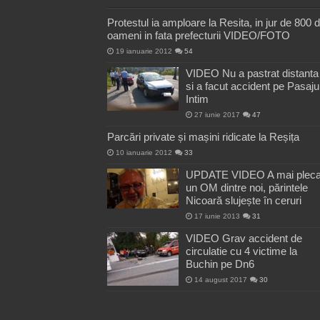
Protestul ia amploare la Resita, in jur de 800 
oameni in fata prefecturii VIDEO/FOTO
19 ianuarie 2012
54
VIDEO Nu a pastrat distanta
si a facut accident pe Pasaju
Intim
27 iunie 2017
47
Parcări private și mașini ridicate la Reșița
10 ianuarie 2012
33
UPDATE VIDEO A mai pleca
un OM dintre noi, părintele
Nicoară slujește în ceruri
17 iunie 2013
31
VIDEO Grav accident de
circulatie cu 4 victime la
Buchin pe Dn6
14 august 2017
30