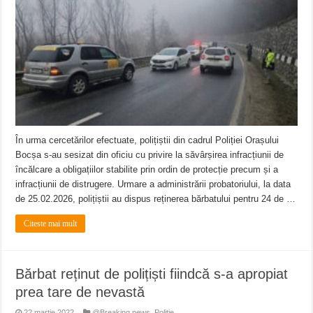
ANUNŢ OPRIRE ANUNŢ OPRIRE APĂ în ORAVIȚA – 05.08.2026 – avarie
Anunț important – Închidere temporară Podul de Piatră din Herculane
Ștrandul Termal Ring din Oravița – locul unde natura a ascuns un izvor de sănă
În urma cercetărilor efectuate, polițiștii din cadrul Poliției Orașului
Bocșa s-au sesizat din oficiu cu privire la săvârșirea infracțiunii de
încălcare a obligațiilor stabilite prin ordin de protecție precum și a
infracțiunii de distrugere. Urmare a administrării probatoriului, la data
de 25.02.2026, polițiștii au dispus reținerea bărbatului pentru 24 de …
Citeste mai mult
Bărbat reținut de polițiști fiindcă s-a apropiat
prea tare de nevastă
22 martie 2022
@Breaking news
,
Politie