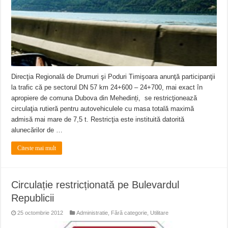
Direcţia Regională de Drumuri şi Poduri Timişoara anunţă participanţii
la trafic că pe sectorul DN 57 km 24+600 – 24+700, mai exact în
apropiere de comuna Dubova din Mehedinți, se restricţionează
circulaţia rutieră pentru autovehiculele cu masa totală maximă
admisă mai mare de 7,5 t. Restricţia este instituită datorită
alunecărilor de …
Citeste mai mult
Circulație restricționată pe Bulevardul
Republicii
25 octombrie 2012
Administratie
,
Fără categorie
,
Utilitare