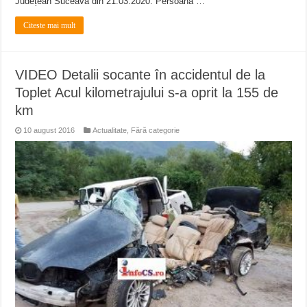
Județean Suceava din 21.03.2020. Persoana …
Citeste mai mult
VIDEO Detalii socante în accidentul de la
Toplet Acul kilometrajului s-a oprit la 155 de
km
10 august 2016
Actualitate
,
Fără categorie