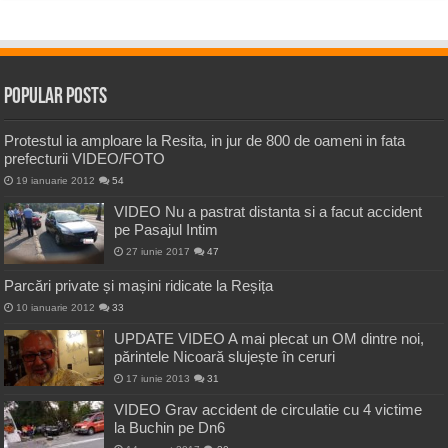
Popular Posts
Protestul ia amploare la Resita, in jur de 800 de oameni in fata
prefecturii VIDEO/FOTO
19 ianuarie 2012
54
VIDEO Nu a pastrat distanta si a facut accident
pe Pasajul Intim
27 iunie 2017
47
Parcări private și mașini ridicate la Reșița
10 ianuarie 2012
33
UPDATE VIDEO A mai plecat un OM dintre noi,
părintele Nicoară slujește în ceruri
17 iunie 2013
31
VIDEO Grav accident de circulatie cu 4 victime
la Buchin pe Dn6