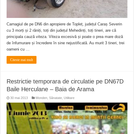
Carnagiul de pe DN6 din apropiere de Topleț, județul Caraș Severin
cu 3 morți și 2 răniți, toți din județul Mehedinți, toți tineri, are că
principala cauză viteza. Viteza excesivă și poate o prea mare doză
de înfumurare și încredere în sine nejustificată. Au murit 3 tineri, trei
oameni cu …
Citeste mai mult
Restrictie temporara de circulatie pe DN67D
Baile Herculane – Baia de Arama
30 mai 2013
Monden
,
Sănatate
,
Utilitare