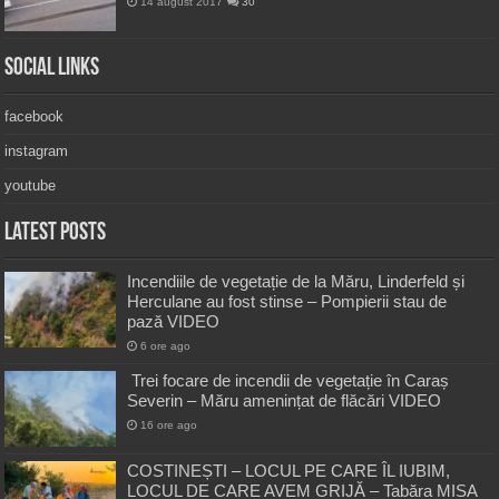
14 august 2017
30
Social Links
facebook
instagram
youtube
Latest Posts
Incendiile de vegetație de la Măru, Linderfeld și
Herculane au fost stinse – Pompierii stau de
pază VIDEO
6 ore ago
Trei focare de incendii de vegetație în Caraș
Severin – Măru amenințat de flăcări VIDEO
16 ore ago
COSTINEȘTI – LOCUL PE CARE ÎL IUBIM,
LOCUL DE CARE AVEM GRIJĂ – Tabăra MISA