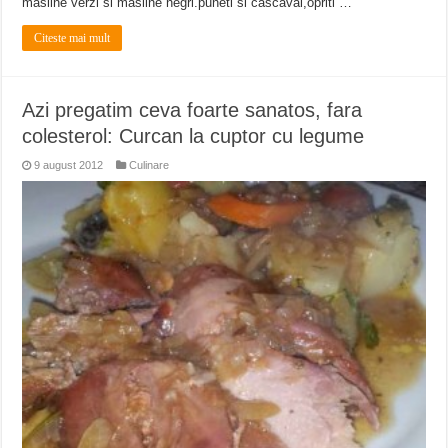
masline verzi si masline negri.puneti si cascaval,opriti …
Citeste mai mult
Azi pregatim ceva foarte sanatos, fara
colesterol: Curcan la cuptor cu legume
9 august 2012
Culinare