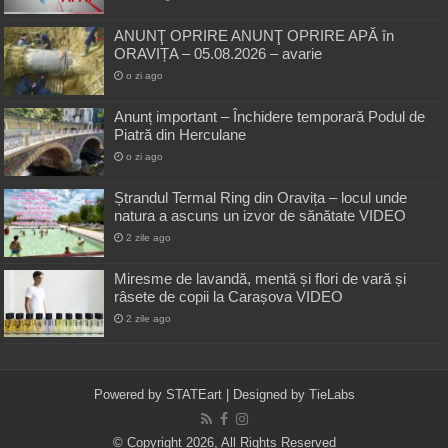
ANUNŢ OPRIRE ANUNŢ OPRIRE APĂ în
ORAVIȚA – 05.08.2026 – avarie
o zi ago
Anunț important – Închidere temporară Podul de
Piatră din Herculane
o zi ago
Ștrandul Termal Ring din Oravița – locul unde
natura a ascuns un izvor de sănătate VIDEO
2 zile ago
Miresme de lavandă, mentă și flori de vară și
râsete de copii la Carașova VIDEO
2 zile ago
Powered by
STATEart
| Designed by
TieLabs
© Copyright 2026, All Rights Reserved