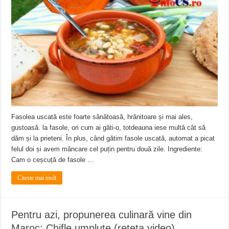
ANUNŢ OPRIRE APĂ în CARANSEBEȘ avarie
ANUNȚ OPRIRE APĂ în Reșița, cartier Țerova – avarie – 04.08.2026
ANUNȚ OPRIRE APĂ în Reșița – avarie – 03.08.2026 – Calea Caransebeșului
Fasolea uscată este foarte sănătoasă, hrănitoare și mai ales,
gustoasă. la fasole, ori cum ai găti-o, totdeauna iese multă cât să
dăm și la prieteni. În plus, când gătim fasole uscată, automat a picat
felul doi și avem mâncare cel puțin pentru două zile. Ingrediente:
Cam o ceșcuță de fasole …
Citeste mai mult
Pentru azi, propunerea culinară vine din
Maroc: Chifle umplute (reteta video)