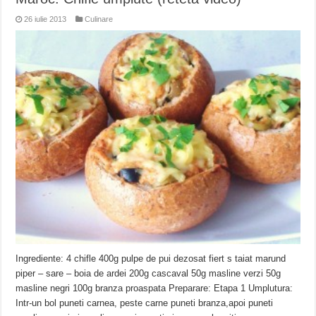
26 iulie 2013
Culinare
Ingrediente: 4 chifle 400g pulpe de pui dezosat fiert s taiat marund
piper – sare – boia de ardei 200g cascaval 50g masline verzi 50g
masline negri 100g branza proaspata Preparare: Etapa 1 Umplutura:
Intr-un bol puneti carnea, peste carne puneti branza,apoi puneti