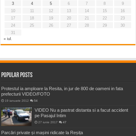
3
4
5
6
7
8
9
10
11
12
13
14
15
16
17
18
19
20
21
22
23
24
25
26
27
28
29
30
31
« iul.
Popular Posts
Protestul ia amploare la Resita, in jur de 800 de oameni in fata
prefecturii VIDEO/FOTO
19 ianuarie 2012
54
VIDEO Nu a pastrat distanta si a facut accident
pe Pasajul Intim
27 iunie 2017
47
Parcări private și mașini ridicate la Reșița