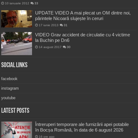
10 ianuarie 2012
33
UPDATE VIDEO A mai plecat un OM dintre noi,
părintele Nicoară slujește în ceruri
17 iunie 2013
31
VIDEO Grav accident de circulatie cu 4 victime
la Buchin pe Dn6
14 august 2017
30
Social Links
facebook
instagram
youtube
Latest Posts
Întreruperi temporare ale furnizării apei potabile
în Bocșa Română, în data de 6 august 2026
16 ore ago