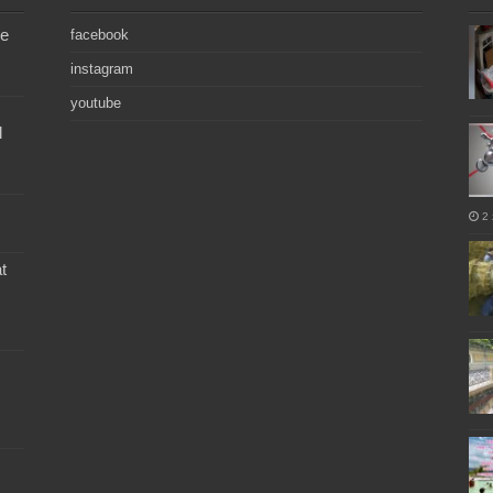
de
facebook
instagram
youtube
l
2 
t