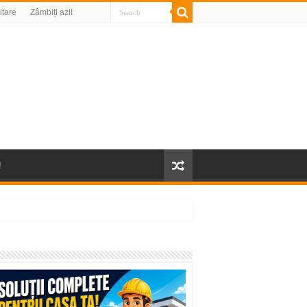
litare
Zâmbiți azi!
!