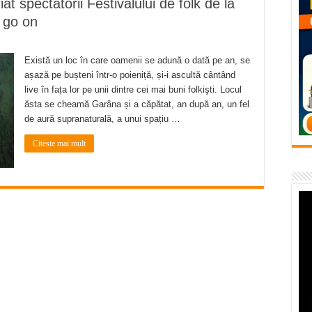
 spectatorii Festivalului de folk de la
flori de vară și râsete de copii la Carașova VIDEO
 go on
– avarie – 04.08.2026 – str. Văliugului și Plastomet
SEBEȘ – 04.08.2026 – avarie – Calea Severinului
Există un loc în care oamenii se adună o dată pe an, se
așază pe bușteni într-o poieniță, și-i ascultă cântând
RANSEBEȘ avarie
live în fața lor pe unii dintre cei mai buni folkişti. Locul
 cartier Țerova – avarie – 04.08.2026
ăsta se cheamă Garâna și a căpătat, an după an, un fel
de aură supranaturală, a unui spațiu …
Citeste mai mult