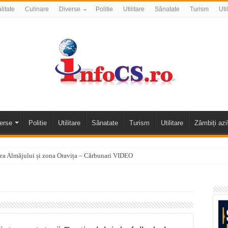
litate
Culinare
Diverse
Politie
Utilitare
Sănatate
Turism
Uti
erse
Politie
Utilitare
Sănatate
Turism
Utilitare
Zâmbiți azi
alea Almăjului și zona Oravița – Cărbunari VIDEO
nizării apei potabile în Bocșa Română, în data de 6 august 2026
E APĂ în ORAVIȚA – 05.08.2026 – avarie
temporară Podul de Piatră din Herculane
vița – locul unde natura a ascuns un izvor de sănătate VIDEO