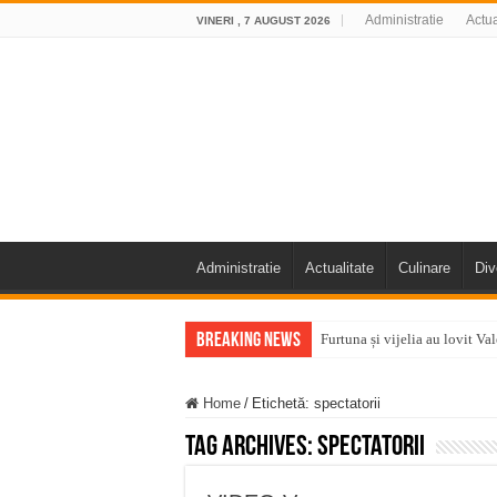
Administratie
Actua
VINERI , 7 AUGUST 2026
Administratie
Actualitate
Culinare
Div
Breaking News
Furtuna și vijelia au lovit V
Întreruperi temporare ale fur
Home
/
Etichetă:
spectatorii
ANUNŢ OPRIRE ANUNŢ OPRIR
Tag Archives:
spectatorii
Anunț important – Închidere 
Ștrandul Termal Ring din Ora