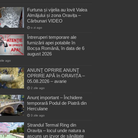
Furtuna și vijelia au lovit Valea
Almăjului și zona Oravița –
Cărbunari VIDEO
o zi ago
Întreruperi temporare ale
furnizării apei potabile în
Bocșa Română, în data de 6
august 2026
zile ago
ANUNŢ OPRIRE ANUNŢ
OPRIRE APĂ în ORAVIȚA –
05.08.2026 – avarie
2 zile ago
Anunț important – Închidere
temporară Podul de Piatră din
Herculane
3 zile ago
Ștrandul Termal Ring din
Oravița – locul unde natura a
ascuns un izvor de sănătate