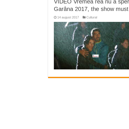
VIDEO Vremea rea nu a speriat
Miresme de lavandă, mentă și 
Garâna 2017, the show must
ANUNȚ OPRIRE APĂ în Reșița 
14 august 2017
Cultural
ANUNŢ OPRIRE APĂ în CARAN
ANUNŢ OPRIRE APĂ în CA
ANUNȚ OPRIRE APĂ în Reșița,