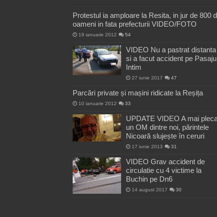
Protestul ia amploare la Resita, in jur de 800 
oameni in fata prefecturii VIDEO/FOTO
19 ianuarie 2012
54
VIDEO Nu a pastrat distanta
si a facut accident pe Pasaju
Intim
27 iunie 2017
47
Parcări private și mașini ridicate la Reșița
10 ianuarie 2012
33
UPDATE VIDEO A mai pleca
un OM dintre noi, părintele
Nicoară slujește în ceruri
17 iunie 2013
31
VIDEO Grav accident de
circulatie cu 4 victime la
Buchin pe Dn6
14 august 2017
30