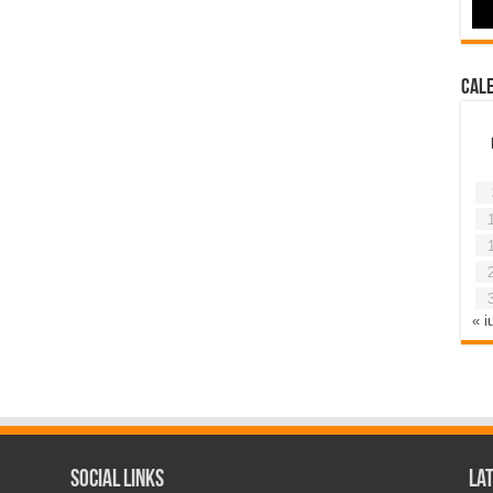
Cal
« iu
Social Links
La