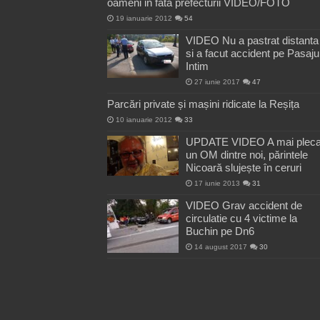
oameni in fata prefecturii VIDEO/FOTO
19 ianuarie 2012
54
VIDEO Nu a pastrat distanta
si a facut accident pe Pasaju
Intim
27 iunie 2017
47
Parcări private și mașini ridicate la Reșița
10 ianuarie 2012
33
UPDATE VIDEO A mai pleca
un OM dintre noi, părintele
Nicoară slujește în ceruri
17 iunie 2013
31
VIDEO Grav accident de
circulatie cu 4 victime la
Buchin pe Dn6
14 august 2017
30