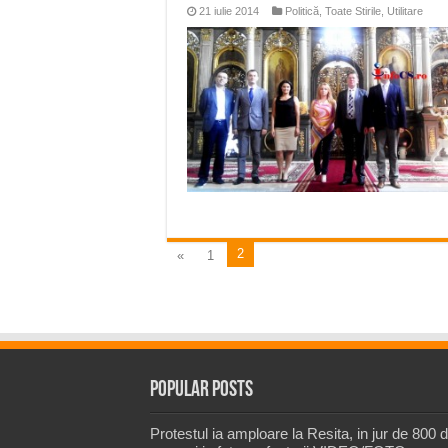
21 iulie 2014
Politică
,
Toate Stirile
,
Utilitare
2
«
1
Popular Posts
Protestul ia amploare la Resita, in jur de 800 