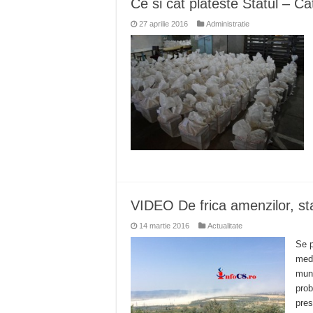
Ce si cat plateste Statul – Cat
Ștrandul Termal Ring din Ora
27 aprilie 2016
Administratie
Miresme de lavandă, mentă și 
ANUNȚ OPRIRE APĂ în Reșița 
ANUNŢ OPRIRE APĂ în CARAN
ANUNŢ OPRIRE APĂ în CA
VIDEO De frica amenzilor, st
14 martie 2016
Actualitate
Se p
medi
munc
prob
pres