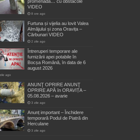
promenadă… cu obstacole
VIDEO
8 ore ago
Furtuna și vijelia au lovit Valea
Almăjului și zona Oravița –
Cărbunari VIDEO
2 zile ago
Întreruperi temporare ale
furnizării apei potabile în
Bocșa Română, în data de 6
august 2026
zile ago
ANUNŢ OPRIRE ANUNŢ
OPRIRE APĂ în ORAVIȚA –
05.08.2026 – avarie
3 zile ago
Anunț important – Închidere
temporară Podul de Piatră din
Herculane
3 zile ago