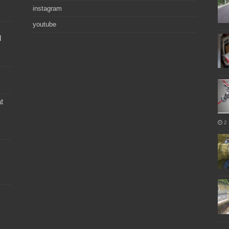
instagram
youtube
l
t
2 