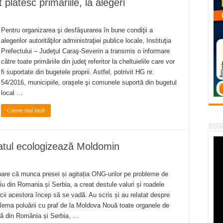
 platesc primariile, la alegeri
vița – locul unde natura a ascuns un izvor de sănătate VIDEO
flori de vară și râsete de copii la Carașova VIDEO
Pentru organizarea şi desfăşurarea în bune condiţii a
– avarie – 04.08.2026 – str. Văliugului și Plastomet
alegerilor autorităţilor administraţiei publice locale, Instituţia
Prefectului – Judeţul Caraş-Severin a transmis o informare
SEBEȘ – 04.08.2026 – avarie – Calea Severinului
către toate primăriile din judeţ referitor la cheltuielile care vor
fi suportate din bugetele proprii. Astfel, potrivit HG nr.
RANSEBEȘ avarie
54/2016, municipiile, oraşele şi comunele suportă din bugetul
local …
Citeste mai mult
atul ecologizează Moldomin
are că munca presei și agitația ONG-urilor pe probleme de
u din Romania și Serbia, a creat destule valuri și roadele
ii acestora încep să se vadă. Au scris și au relatat despre
lema poluării cu praf de la Moldova Nouă toate organele de
ă din România și Serbia, …