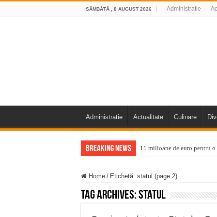
Administratie
Ac
SÂMBĂTĂ , 8 AUGUST 2026
Administratie
Actualitate
Culinare
Div
Breaking News
11 milioane de euro pentru
Furtuna și vijelia au lovit V
Home
/
Etichetă:
statul
(page 2)
Întreruperi temporare ale fur
Tag Archives:
statul
ANUNŢ OPRIRE ANUNŢ OPRIR
Anunț important – Închidere 