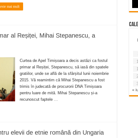
teste mai mult
Cal
 al Reșiței, Mihai Stepanescu, a
Curtea de Apel Timișoara a decis astăzi ca fostul
primar al Reșiței, Stepanescu, să iasă din spatele
gratiilor, unde se află de la sfârșitul lunii noiembrie
2015. Vă reamintim că Mihai Stepanescu a fost
trimis în judecată de procurorii DNA Timișoara
« iu
pentru luare de mită. Mihai Stepanescu și-a
recunoscut faptele …
tru elevii de etnie română din Ungaria