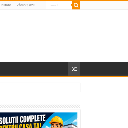
Utilitare
Zâmbiți azi!
!