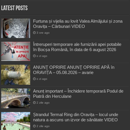
Latest Posts
Furtuna și vijelia au lovit Valea Almăjului și zona
Oravița – Cărbunari VIDEO
3 ore ago
Întreruperi temporare ale furnizării apei potabile
în Bocșa Română, în data de 6 august 2026
o zi ago
ANUNŢ OPRIRE ANUNŢ OPRIRE APĂ în
ORAVIȚA – 05.08.2026 – avarie
o zi ago
Anunț important – Închidere temporară Podul de
Piatră din Herculane
2 zile ago
Ștrandul Termal Ring din Oravița – locul unde
natura a ascuns un izvor de sănătate VIDEO
2 zile ago