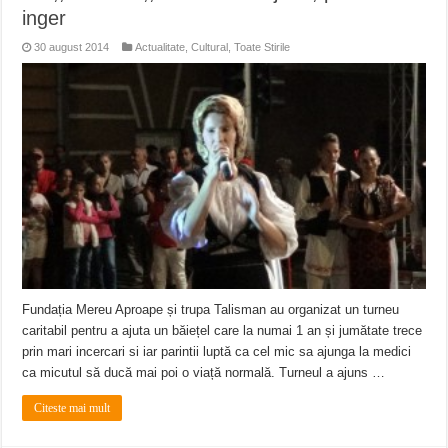
inger
30 august 2014
Actualitate
,
Cultural
,
Toate Stirile
Fundația Mereu Aproape și trupa Talisman au organizat un turneu
caritabil pentru a ajuta un băiețel care la numai 1 an și jumătate trece
prin mari incercari si iar parintii luptă ca cel mic sa ajunga la medici
ca micutul să ducă mai poi o viață normală. Turneul a ajuns …
Citeste mai mult