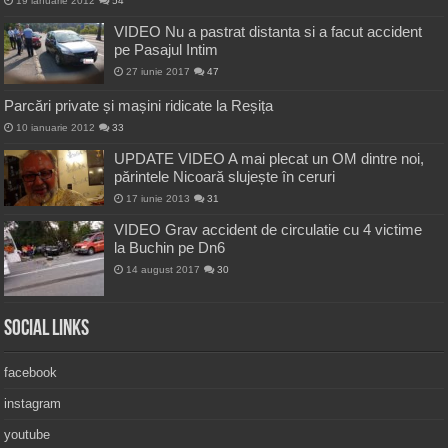
19 ianuarie 2012
54
VIDEO Nu a pastrat distanta si a facut accident
pe Pasajul Intim
27 iunie 2017
47
Parcări private și mașini ridicate la Reșița
10 ianuarie 2012
33
UPDATE VIDEO A mai plecat un OM dintre noi,
părintele Nicoară slujește în ceruri
17 iunie 2013
31
VIDEO Grav accident de circulatie cu 4 victime
la Buchin pe Dn6
14 august 2017
30
Social Links
facebook
instagram
youtube