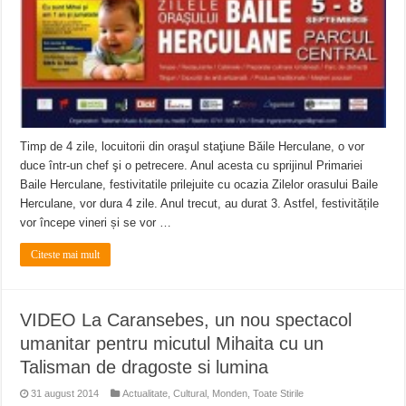
Timp de 4 zile, locuitorii din oraşul staţiune Băile Herculane, o vor
duce într-un chef şi o petrecere. Anul acesta cu sprijinul Primariei
Baile Herculane, festivitatile prilejuite cu ocazia Zilelor orasului Baile
Herculane, vor dura 4 zile. Anul trecut, au durat 3. Astfel, festivitățile
vor începe vineri și se vor …
Citeste mai mult
VIDEO La Caransebes, un nou spectacol
umanitar pentru micutul Mihaita cu un
Talisman de dragoste si lumina
31 august 2014
Actualitate
,
Cultural
,
Monden
,
Toate Stirile