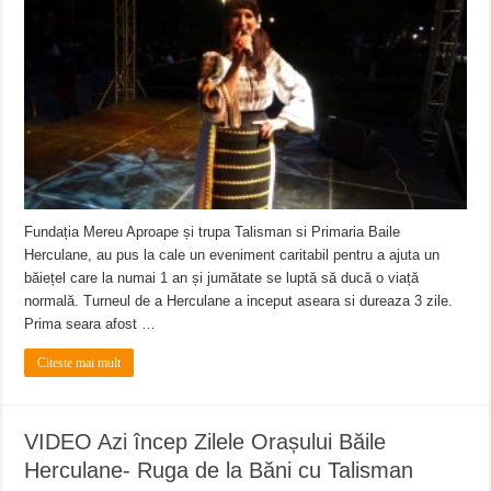
ANUNŢ OPRIRE APĂ în CARANSEBEȘ – 04.08.2026 – avarie – Calea Severinu
ANUNŢ OPRIRE APĂ în CARANSEBEȘ avarie
ANUNȚ OPRIRE APĂ în Reșița, cartier Țerova – avarie – 04.08.2026
Fundația Mereu Aproape și trupa Talisman si Primaria Baile
Herculane, au pus la cale un eveniment caritabil pentru a ajuta un
băiețel care la numai 1 an și jumătate se luptă să ducă o viață
normală. Turneul de a Herculane a inceput aseara si dureaza 3 zile.
Prima seara afost …
Citeste mai mult
VIDEO Azi încep Zilele Orașului Băile
Herculane- Ruga de la Băni cu Talisman