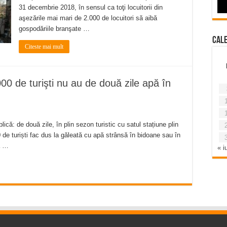
31 decembrie 2018, în sensul ca toţi locuitorii din
aşezările mai mari de 2.000 de locuitori să aibă
gospodăriile branşate …
Cal
Citeste mai mult
0 de turişti nu au de două zile apă în
că: de două zile, în plin sezon turistic cu satul stațiune plin
de turiști fac dus la găleată cu apă strânsă în bidoane sau în
ă …
« iu