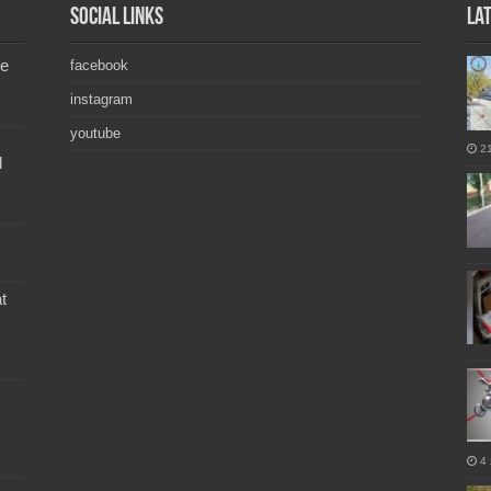
Social Links
La
de
facebook
instagram
youtube
2
l
t
4 