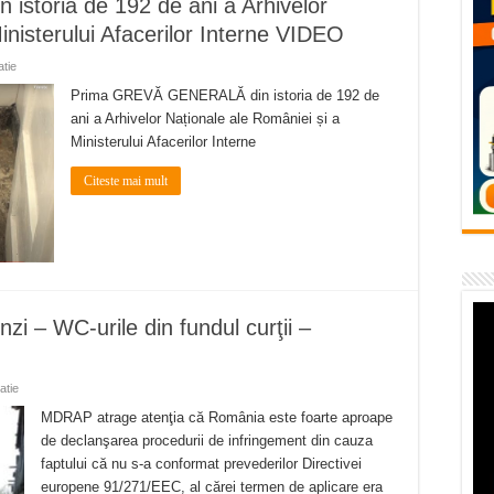
toria de 192 de ani a Arhivelor
temporară Podul de Piatră din Herculane
inisterului Afacerilor Interne VIDEO
vița – locul unde natura a ascuns un izvor de sănătate VIDEO
atie
flori de vară și râsete de copii la Carașova VIDEO
Prima GREVĂ GENERALĂ din istoria de 192 de
ani a Arhivelor Naționale ale României și a
– avarie – 04.08.2026 – str. Văliugului și Plastomet
Ministerului Afacerilor Interne
SEBEȘ – 04.08.2026 – avarie – Calea Severinului
Citeste mai mult
i – WC-urile din fundul curţii –
atie
MDRAP atrage atenţia că România este foarte aproape
de declanşarea procedurii de infringement din cauza
faptului că nu s-a conformat prevederilor Directivei
europene 91/271/EEC, al cărei termen de aplicare era