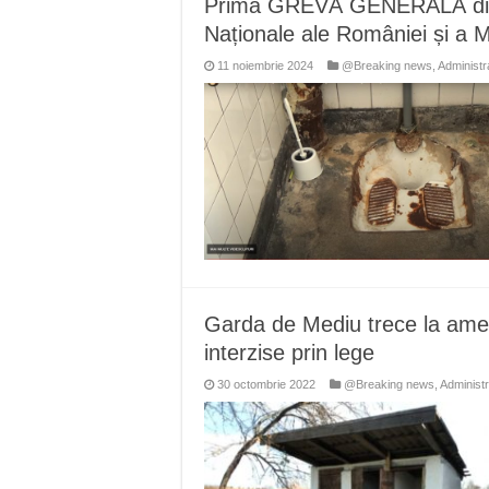
Prima GREVĂ GENERALĂ din is
Anunț important – Închidere 
Naționale ale României și a M
Ștrandul Termal Ring din Ora
11 noiembrie 2024
@Breaking news
,
Administr
Miresme de lavandă, mentă și 
ANUNȚ OPRIRE APĂ în Reșița 
ANUNŢ OPRIRE APĂ în CARAN
Garda de Mediu trece la amenz
interzise prin lege
30 octombrie 2022
@Breaking news
,
Administr