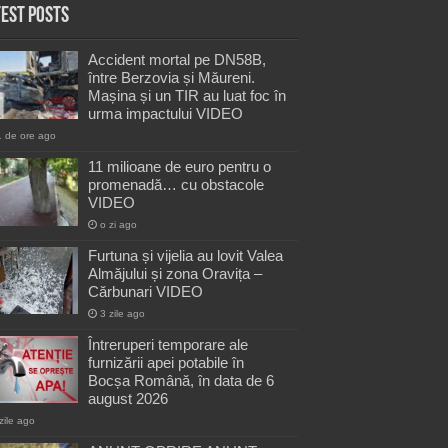
test Posts
Accident mortal pe DN58B,
între Berzovia și Măureni.
Mașina și un TIR au luat foc în
urma impactului VIDEO
1 de ore ago
11 milioane de euro pentru o
promenadă… cu obstacole
VIDEO
o zi ago
Furtuna și vijelia au lovit Valea
Almăjului și zona Oravița –
Cărbunari VIDEO
3 zile ago
Întreruperi temporare ale
furnizării apei potabile în
Bocșa Română, în data de 6
august 2026
zile ago