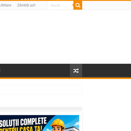
Utilitare
Zâmbiți azi!
!