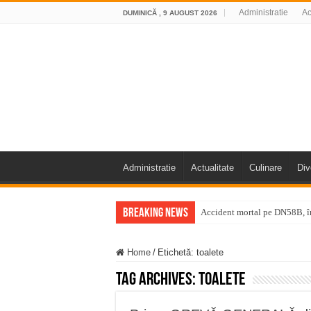
Administratie
Ac
DUMINICĂ , 9 AUGUST 2026
Administratie
Actualitate
Culinare
Div
Breaking News
Accident mortal pe DN58B, în
11 milioane de euro pentru
Home
/
Etichetă:
toalete
Furtuna și vijelia au lovit V
Tag Archives:
toalete
Întreruperi temporare ale fur
ANUNŢ OPRIRE ANUNŢ OPRIR