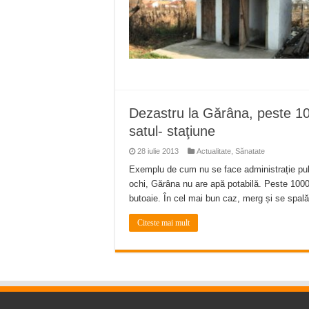
Dezastru la Gărâna, peste 100
satul- staţiune
28 iulie 2013
Actualitate
,
Sănatate
Exemplu de cum nu se face administrație publi
ochi, Gărâna nu are apă potabilă. Peste 1000 
butoaie. În cel mai bun caz, merg și se spal
Citeste mai mult