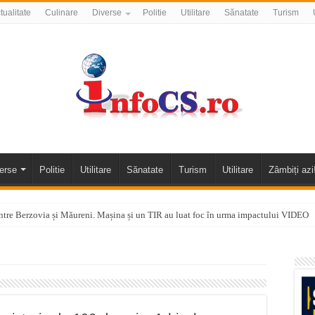
tualitate
Culinare
Diverse
Politie
Utilitare
Sănatate
Turism
erse
Politie
Utilitare
Sănatate
Turism
Utilitare
Zâmbiți azi
tre Berzovia și Măureni. Mașina și un TIR au luat foc în urma impactului VIDEO
 o promenadă… cu obstacole VIDEO
alea Almăjului și zona Oravița – Cărbunari VIDEO
nizării apei potabile în Bocșa Română, în data de 6 august 2026
E APĂ în ORAVIȚA – 05.08.2026 – avarie