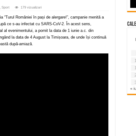
,
Sport
179 vizualizari
ania “Turul României în pași de alergare!”, campanie menită a
Cal
ți, după ce s-au infectat cu SARS-CoV-2. În acest sens,
l al evenimentului, a pornit la data de 1 iunie a.c. din
ungând la data de 4 August la Timișoara, de unde își continuă
eastă după-amiază.
« iu