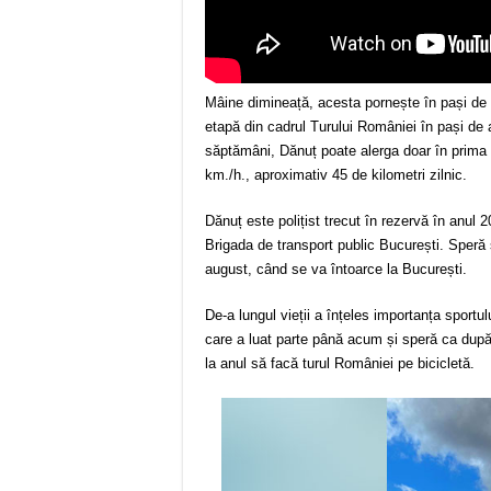
Mâine dimineață, acesta pornește în pași de 
etapă din cadrul Turului României în pași de 
săptămâni, Dănuț poate alerga doar în prima p
km./h., aproximativ 45 de kilometri zilnic.
Dănuț este polițist trecut în rezervă în anul
Brigada de transport public București. Speră s
august, când se va întoarce la București.
De-a lungul vieții a înțeles importanța sportu
care a luat parte până acum și speră ca după 
la anul să facă turul României pe bicicletă.