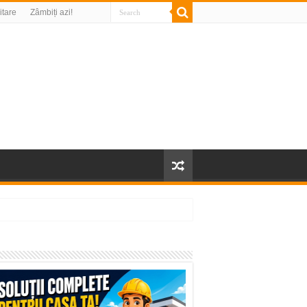
litare
Zâmbiți azi!