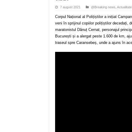
7 august 2021
@Breaking news
,
Actualitate
Corpul Național al Polițiștilor a inițiat Camp
veni în sprijinul copiilor polițiștilor deceda
maratonistul Dănuț Cernat, personajul principa
București și a alergat peste 1.600 de km, aj
traseul spre Caransebeș, unde a ajuns în ac