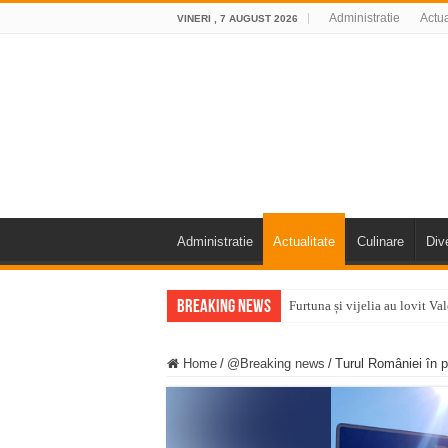
Administratie
Actua
VINERI , 7 AUGUST 2026
Administratie
Actualitate
Culinare
Div
Breaking News
Furtuna și vijelia au lovit V
Întreruperi temporare ale fur
Home
/
@Breaking news
/
Turul României în p
ANUNŢ OPRIRE ANUNŢ OPRIR
Anunț important – Închidere 
Ștrandul Termal Ring din Ora