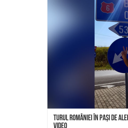
Miresme de lavandă, mentă și 
ANUNȚ OPRIRE APĂ în Reșița 
ANUNŢ OPRIRE APĂ în CARAN
ANUNŢ OPRIRE APĂ în CA
ANUNȚ OPRIRE APĂ în Reșița,
Turul României în pași de al
VIDEO