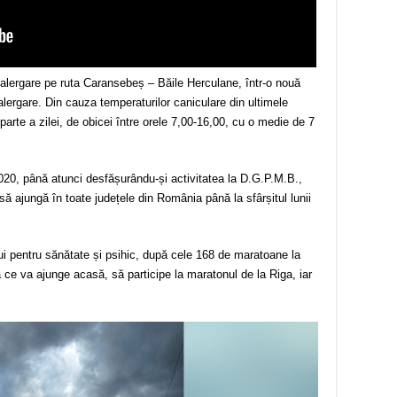
alergare pe ruta Caransebeș – Băile Herculane, într-o nouă
alergare. Din cauza temperaturilor caniculare din ultimele
arte a zilei, de obicei între orele 7,00-16,00, cu o medie de 7
 2020, până atunci desfășurându-și activitatea la D.G.P.M.B.,
ă ajungă în toate județele din România până la sfârșitul lunii
lui pentru sănătate și psihic, după cele 168 de maratoane la
ce va ajunge acasă, să participe la maratonul de la Riga, iar