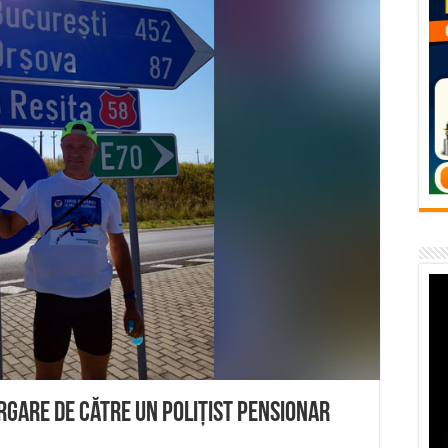
flori de vară și râsete de copii la Carașova VIDEO
– avarie – 04.08.2026 – str. Văliugului și Plastomet
SEBEȘ – 04.08.2026 – avarie – Calea Severinului
RANSEBEȘ avarie
 cartier Țerova – avarie – 04.08.2026
ergare de către un polițist pensionar