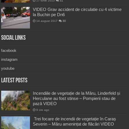
17 iunie 2013
31
VIDEO Grav accident de circulatie cu 4 victime
la Buchin pe Dn6
14 august 2017
30
Social Links
facebook
instagram
youtube
Latest Posts
Incendiile de vegetație de la Măru, Linderfeld și
Herculane au fost stinse – Pompierii stau de
pază VIDEO
9 ore ago
Trei focare de incendii de vegetație în Caraș
Severin – Măru amenințat de flăcări VIDEO