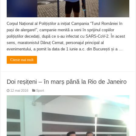
Corpul Național al Polițiștilor a inițiat Campania “Turul României în
pași de alergare!”, campanie menită a veni în sprijinul copiilor
polițiștilor decedați, după ce s-au infectat cu SARS-CoV-2. În acest
sens, maratonistul Dănuț Cernat, personajul principal al
evenimentului, a pornit la data de 1 iunie a.c. din București și a …
Citeste mai mult
Doi reșițeni – în marș până la Rio de Janeiro
12 mai 2016
Sport