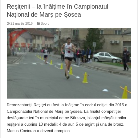
Reşiţenii – la înălţime în Campionatul
Național de Marș pe Şosea
21 martie 2016
Sport
Reprezentanţii Reşiţei au fost la înălţime în cadrul ediţiei din 2016 a
Campionatului Național de Marș pe Şosea. La finalul competiţiei
desfăşurate ieri în municipiul de pe Bârzava, bilanţul mărşăluitorilor
reşiţeni a cuprins 10 medalii: 4 de aur, 5 de argint şi una de bronz.
Marius Cocioran a devenit campion …