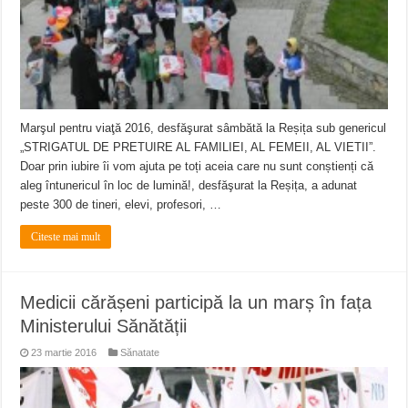
Marşul pentru viaţă 2016, desfăşurat sâmbătă la Reșița sub genericul
„STRIGATUL DE PRETUIRE AL FAMILIEI, AL FEMEII, AL VIETII”.
Doar prin iubire îi vom ajuta pe toți aceia care nu sunt conștienți că
aleg întunericul în loc de lumină!, desfăşurat la Reșița, a adunat
peste 300 de tineri, elevi, profesori, …
Citeste mai mult
Medicii cărășeni participă la un marș în fața
Ministerului Sănătății
23 martie 2016
Sănatate