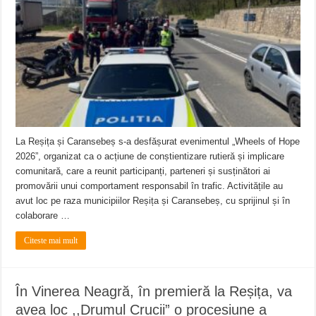
ANUNŢ OPRIRE ANUNŢ OPRIRE APĂ în ORAVIȚA – 05.08.2026 – avarie
Anunț important – Închidere temporară Podul de Piatră din Herculane
Ștrandul Termal Ring din Oravița – locul unde natura a ascuns un izvor de sănă
La Reșița și Caransebeș s-a desfășurat evenimentul „Wheels of Hope
2026”, organizat ca o acțiune de conștientizare rutieră și implicare
comunitară, care a reunit participanți, parteneri și susținători ai
promovării unui comportament responsabil în trafic. Activitățile au
avut loc pe raza municipiilor Reșița și Caransebeș, cu sprijinul și în
colaborare …
Citeste mai mult
În Vinerea Neagră, în premieră la Reșița, va
avea loc ,,Drumul Crucii” o procesiune a