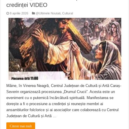
credinței VIDEO
8 aprilie 2026
@Ultimele Noutati
,
Cultural
Mâine, în Vinerea Neagră, Centrul Județean de Cultură și Artă Caraș-
Severin organizează procesiunea „Drumul Crucii”. Acesta este un
eveniment cu o puternică încărcătură spirituală. Manifestarea se
dorește a fi o procesiune a credinței și reunește membri ai
ansamblurilor folclorice și ai asociaților care colaborează cu Centrul
Județean de Cultură și Artă …
Citeste mai mult