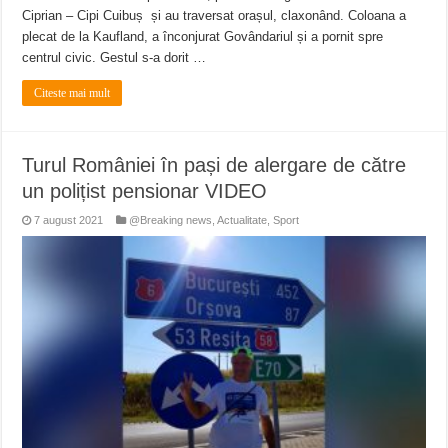
Ciprian – Cipi Cuibuș și au traversat orașul, claxonând. Coloana a
plecat de la Kaufland, a înconjurat Govândariul și a pornit spre
centrul civic. Gestul s-a dorit …
Citeste mai mult
Turul României în pași de alergare de către
un polițist pensionar VIDEO
7 august 2021
@Breaking news
,
Actualitate
,
Sport