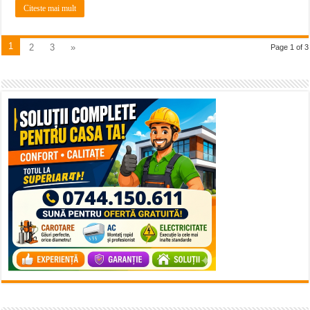
Citeste mai mult
1
2
3
»
Page 1 of 3