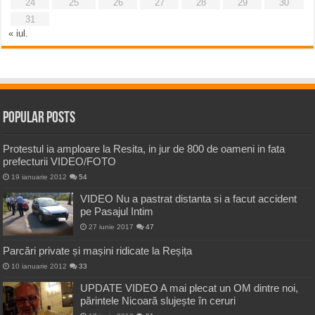
24
25
26
27
28
29
30
31
« iul.
Popular Posts
Protestul ia amploare la Resita, in jur de 800 de oameni in fata
prefecturii VIDEO/FOTO
19 ianuarie 2012
54
VIDEO Nu a pastrat distanta si a facut accident
pe Pasajul Intim
27 iunie 2017
47
Parcări private și mașini ridicate la Reșița
10 ianuarie 2012
33
UPDATE VIDEO A mai plecat un OM dintre noi,
părintele Nicoară slujește în ceruri