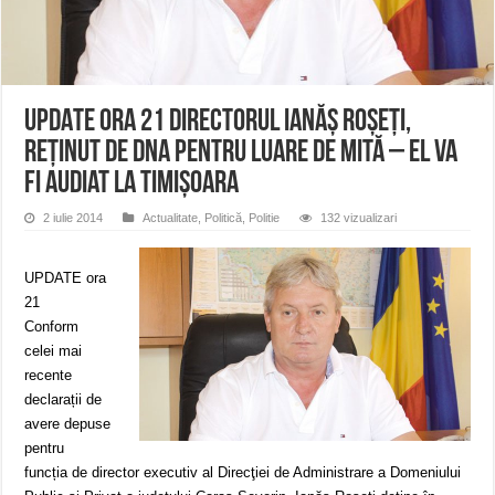
ANUNŢ OPRIRE APĂ în CARANSEBEȘ avarie
ANUNȚ OPRIRE APĂ în Reșița, cartier Țerova – avarie – 04.08.2026
ANUNȚ OPRIRE APĂ în Reșița – avarie – 03.08.2026 – Calea Caransebeșului
UPDATE ORA 21 Directorul Ianăș Roșeți,
reținut de DNA pentru luare de mită – el va
fi audiat la Timișoara
2 iulie 2014
Actualitate
,
Politică
,
Politie
132 vizualizari
UPDATE ora
21
Conform
celei mai
recente
declarații de
avere depuse
pentru
funcția de director executiv al Direcţiei de Administrare a Domeniului