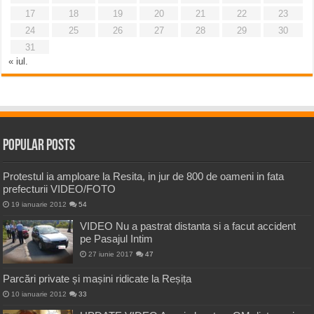
17
18
19
20
21
22
23
24
25
26
27
28
29
30
31
« iul.
Popular Posts
Protestul ia amploare la Resita, in jur de 800 de oameni in fata
prefecturii VIDEO/FOTO
19 ianuarie 2012
54
VIDEO Nu a pastrat distanta si a facut accident
pe Pasajul Intim
27 iunie 2017
47
Parcări private și mașini ridicate la Reșița
10 ianuarie 2012
33