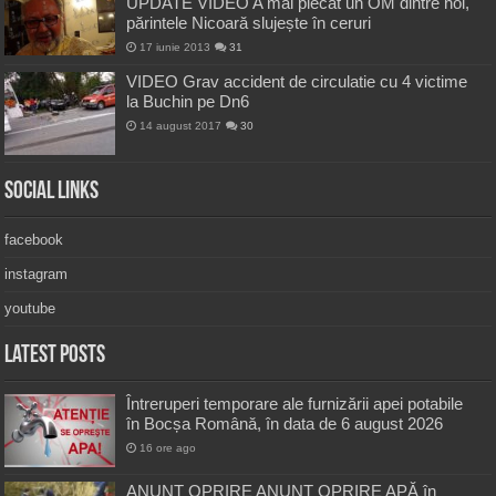
UPDATE VIDEO A mai plecat un OM dintre noi,
părintele Nicoară slujește în ceruri
17 iunie 2013
31
VIDEO Grav accident de circulatie cu 4 victime
la Buchin pe Dn6
14 august 2017
30
Social Links
facebook
instagram
youtube
Latest Posts
Întreruperi temporare ale furnizării apei potabile
în Bocșa Română, în data de 6 august 2026
16 ore ago
ANUNŢ OPRIRE ANUNŢ OPRIRE APĂ în