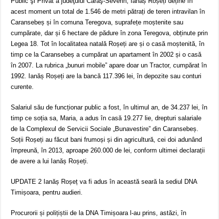
Public şi Privat a judeţului Caraş-Severin, Ianăș Roșeți deține în
acest moment un total de 1.546 de metri pătrați de teren intravilan în
Caransebeș și în comuna Teregova, suprafețe moștenite sau
cumpărate, dar și 6 hectare de pădure în zona Teregova, obținute prin
Legea 18. Tot în localitatea natală Roșeți are și o casă moștenită, în
timp ce la Caransebeș a cumpărat un apartament în 2002 și o casă
în 2007. La rubrica „bunuri mobile” apare doar un Tractor, cumpărat în
1992. Ianăș Roșeți are la bancă 117.396 lei, în depozite sau conturi
curente.
Salariul său de funcționar public a fost, în ultimul an, de 34.237 lei, în
timp ce soția sa, Maria, a adus în casă 19.277 lie, drepturi salariale
de la Complexul de Servicii Sociale „Bunavestire” din Caransebeș.
Soții Roșeți au făcut bani frumoși și din agricultură, cei doi adunând
împreună, în 2013, aproape 260.000 de lei, conform ultimei declarații
de avere a lui Ianăș Roșeți.
UPDATE 2 Ianăș Roșeț va fi adus în această seară la sediul DNA
Timișoara, pentru audieri.
Procurorii și polițiștii de la DNA Timișoara l-au prins, astăzi, în