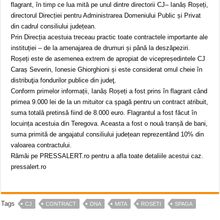
flagrant, în timp ce lua mită pe unul dintre directorii CJ– Ianăș Roșeți,
directorul Direcției pentru Administrarea Domeniului Public și Privat
din cadrul consiliului județean.
Prin Direcția acestuia treceau practic toate contractele importante ale
instituției – de la amenajarea de drumuri și până la deszăpeziri.
Roșeți este de asemenea extrem de apropiat de vicepreședintele CJ
Caraș Severin, Ionesie Ghiorghioni și este considerat omul cheie în
distribuţia fondurilor publice din judeţ.
Conform primelor informații, Ianăș Roșeți a fost prins în flagrant când
primea 9.000 lei de la un mituitor ca șpagă pentru un contract atribuit,
suma totală pretinsă fiind de 8.000 euro. Flagrantul a fost făcut în
locuința acestuia din Teregova. Aceasta a fost o nouă tranșă de bani,
suma primită de angajatul consiliului județean reprezentând 10% din
valoarea contractului.
Rămâi pe PRESSALERT.ro pentru a afla toate detaliile acestui caz.
pressalert.ro
Tags
CJ
CONTRACT
DNA
MITA
ROSETI
SPAGA