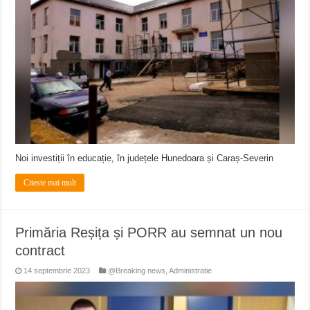
Miresme de lavandă, mentă și flori de vară și râsete de copii la Carașova VIDEO
ANUNȚ OPRIRE APĂ în Reșița – avarie – 04.08.2026 – str. Văliugului și Plasto
ANUNŢ OPRIRE APĂ în CARANSEBEȘ – 04.08.2026 – avarie – Calea Severinu
Noi investiții în educație, în județele Hunedoara și Caraș-Severin
Citeste mai mult
Primăria Reșița și PORR au semnat un nou
contract
14 septembrie 2023
@Breaking news
,
Administratie