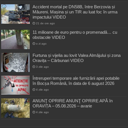
Accident mortal pe DN58B, între Berzovia și
Măureni. Mașina și un TIR au luat foc în urma
impactului VIDEO
21 de ore ago
11 milioane de euro pentru o promenadă… cu
obstacole VIDEO
o zi ago
Furtuna și vijelia au lovit Valea Almăjului și zona
Oravița – Cărbunari VIDEO
3 zile ago
Întreruperi temporare ale furnizării apei potabile
în Bocșa Română, în data de 6 august 2026
4 zile ago
ANUNŢ OPRIRE ANUNŢ OPRIRE APĂ în
ORAVIȚA – 05.08.2026 – avarie
4 zile ago