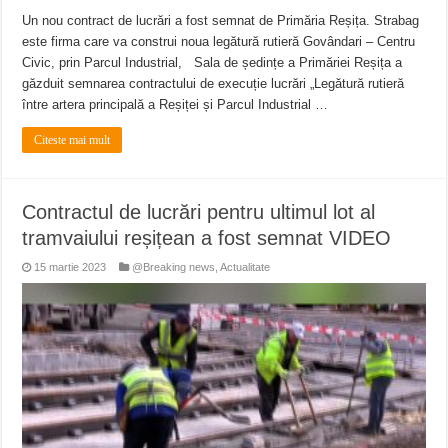
Un nou contract de lucrări a fost semnat de Primăria Reșița. Strabag
este firma care va construi noua legătură rutieră Govândari – Centru
Civic, prin Parcul Industrial, Sala de ședințe a Primăriei Reșița a
găzduit semnarea contractului de execuție lucrări „Legătură rutieră
între artera principală a Reșiței și Parcul Industrial …
Citeste mai mult
Contractul de lucrări pentru ultimul lot al
tramvaiului reșițean a fost semnat VIDEO
15 martie 2023
@Breaking news
,
Actualitate