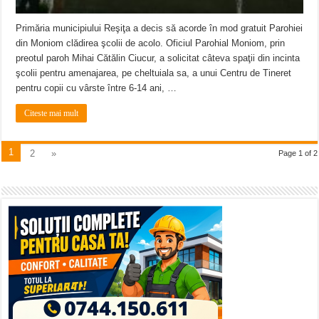
Primăria municipiului Reşiţa a decis să acorde în mod gratuit Parohiei
din Moniom clădirea şcolii de acolo. Oficiul Parohial Moniom, prin
preotul paroh Mihai Cătălin Ciucur, a solicitat câteva spaţii din incinta
şcolii pentru amenajarea, pe cheltuiala sa, a unui Centru de Tineret
pentru copii cu vârste între 6-14 ani, …
Citeste mai mult
1
2
»
Page 1 of 2