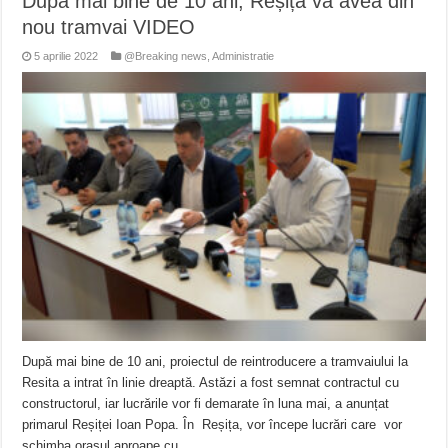
După mai bine de 10 ani, Reșița va avea din
nou tramvai VIDEO
5 aprilie 2022
@Breaking news
,
Administratie
După mai bine de 10 ani, proiectul de reintroducere a tramvaiului la
Resita a intrat în linie dreaptă. Astăzi a fost semnat contractul cu
constructorul, iar lucrările vor fi demarate în luna mai, a anunțat
primarul Reșiței Ioan Popa. În Reșița, vor începe lucrări care vor
schimba orașul aproape cu …