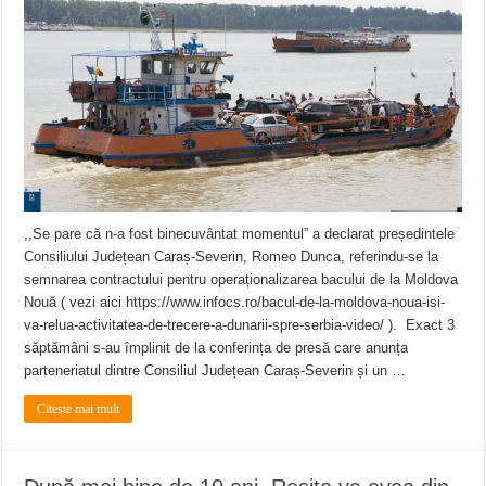
,,Se pare că n-a fost binecuvântat momentul” a declarat președintele
Consiliului Județean Caraș-Severin, Romeo Dunca, referindu-se la
semnarea contractului pentru operaționalizarea bacului de la Moldova
Nouă ( vezi aici https://www.infocs.ro/bacul-de-la-moldova-noua-isi-
va-relua-activitatea-de-trecere-a-dunarii-spre-serbia-video/ ). Exact 3
săptămâni s-au împlinit de la conferința de presă care anunța
parteneriatul dintre Consiliul Județean Caraș-Severin și un …
Citeste mai mult