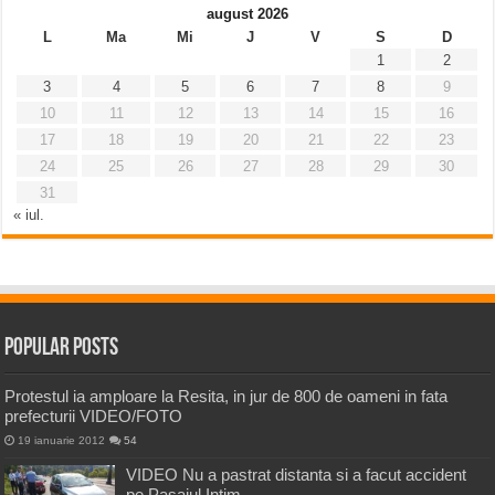
august 2026
L
Ma
Mi
J
V
S
D
1
2
3
4
5
6
7
8
9
10
11
12
13
14
15
16
17
18
19
20
21
22
23
24
25
26
27
28
29
30
31
« iul.
Popular Posts
Protestul ia amploare la Resita, in jur de 800 de oameni in fata
prefecturii VIDEO/FOTO
19 ianuarie 2012
54
VIDEO Nu a pastrat distanta si a facut accident
pe Pasajul Intim