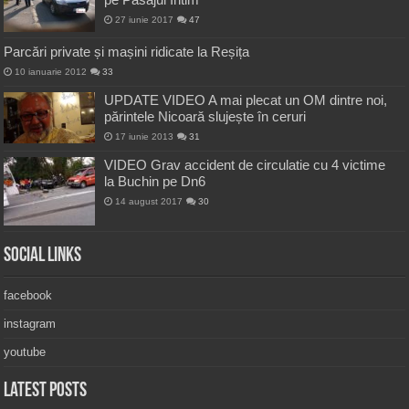
27 iunie 2017
47
Parcări private și mașini ridicate la Reșița
10 ianuarie 2012
33
UPDATE VIDEO A mai plecat un OM dintre noi,
părintele Nicoară slujește în ceruri
17 iunie 2013
31
VIDEO Grav accident de circulatie cu 4 victime
la Buchin pe Dn6
14 august 2017
30
Social Links
facebook
instagram
youtube
Latest Posts