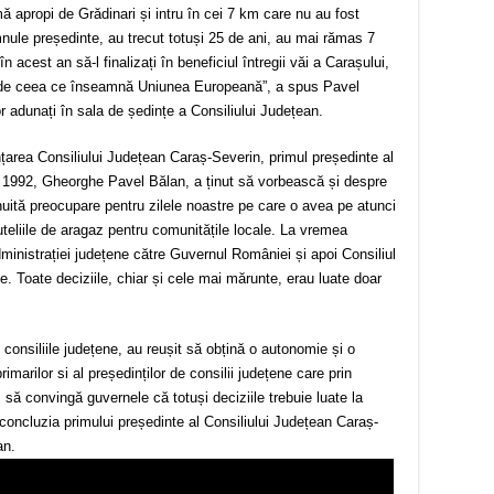
ă apropi de Grădinari și intru în cei 7 km care nu au fost
mnule președinte, au trecut totuși 25 de ani, au mai rămas 7
 acest an să-l finalizați în beneficiul întregii văi a Carașului,
 de ceea ce înseamnă Uniunea Europeană”, a spus Pavel
 adunați în sala de ședințe a Consiliului Județean.
nțarea Consiliului Județean Caraș-Severin, primul președinte al
lie 1992, Gheorghe Pavel Bălan, a ținut să vorbească și despre
uită preocupare pentru zilele noastre pe care o avea pe atunci
teliile de aragaz pentru comunitățile locale. La vremea
dministrației județene către Guvernul României și apoi Consiliul
le. Toate deciziile, chiar și cele mai mărunte, erau luate doar
 consiliile județene, au reușit să obțină o autonomie și o
marilor si al președinților de consilii județene care prin
 să convingă guvernele că totuși deciziile trebuie luate la
st concluzia primului președinte al Consiliului Județean Caraș-
an.