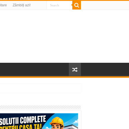
litare
Zâmbiți azi!