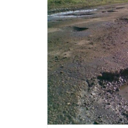
Miresme de lavandă, mentă și 
ANUNȚ OPRIRE APĂ în Reșița 
ANUNŢ OPRIRE APĂ în CARAN
ANUNŢ OPRIRE APĂ în CA
ANUNȚ OPRIRE APĂ în Reșița,