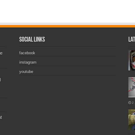
Social Links
La
de
facebook
instagram
youtube
l
2 
t