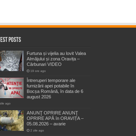
test Posts
Furtuna și vijelia au lovit Valea
Almăjului și zona Oravița –
Cărbunari VIDEO
19 ore ago
Întreruperi temporare ale
furnizării apei potabile în
Bocșa Română, în data de 6
august 2026
zile ago
ANUNŢ OPRIRE ANUNŢ
OPRIRE APĂ în ORAVIȚA –
05.08.2026 – avarie
2 zile ago