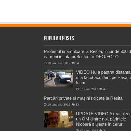
Popular Posts
Protestul ia amploare la Resita, in jur de 800 
oameni in fata prefecturii VIDEO/FOTO
19 ianuarie 2012
54
VIDEO Nu a pastrat distanta
si a facut accident pe Pasaju
Intim
27 iunie 2017
47
Parcări private și mașini ridicate la Reșița
10 ianuarie 2012
33
UPDATE VIDEO A mai pleca
un OM dintre noi, părintele
Nicoară slujește în ceruri
17 iunie 2013
31