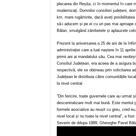
plecarea din Reșița, ci în momentul în care m
modernizați. Domnilor consilieri județeni, do
km, mare rugăminte, dacă aveți posibilitatea în
să-i aducem și pe ei cu un pas mai aproape
Bălan, smulgând zâmbetele și aplauzele celor
Prezent la aniversarea a 25 de ani de la înfii
administrației care a luat naștere în 11 apri
primii ani ai mandatului său. Cea mai neobișn
Consiliul Județean, era aceea de a asigura bu
respectivă, ele se obțineau prin solicitarea a
Județean le distribuia către comunitățile loca
la nivel central.
”Din fericire, toate guvernele care au urmat și
descentralizare mult mai bună. Este meritul pri
formele asociative au reușit cu greu, cred eu,
nivel local și nu toate la nivel central”, a fo
Severin de ddupa 1989, Gheorghe Pavel Băl