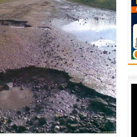
flori de vară și râsete de copii la Carașova VIDEO
– avarie – 04.08.2026 – str. Văliugului și Plastomet
SEBEȘ – 04.08.2026 – avarie – Calea Severinului
RANSEBEȘ avarie
 cartier Țerova – avarie – 04.08.2026