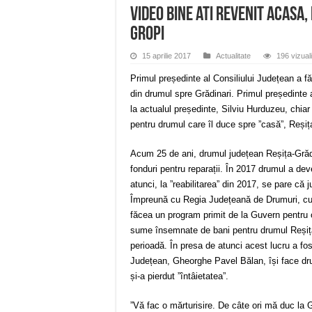
VIDEO Bine ati revenit acasa,
gropi
15 aprilie 2017
Actualitate
196 vizuali
Primul președinte al Consiliului Județean a fă
din drumul spre Grădinari. Primul președinte 
la actualul președinte, Silviu Hurduzeu, chiar î
pentru drumul care îl duce spre ”casă”, Reșiț
Acum 25 de ani, drumul județean Reșița-Grădi
fonduri pentru reparații. În 2017 drumul a d
atunci, la ”reabilitarea” din 2017, se pare că
Împreună cu Regia Județeană de Drumuri, cu
făcea un program primit de la Guvern pentru o
sume însemnate de bani pentru drumul Reșița
perioadă. În presa de atunci acest lucru a fost
Județean, Gheorghe Pavel Bălan, își face dr
și-a pierdut ”întâietatea”.
”Vă fac o mărturisire. De câte ori mă duc la