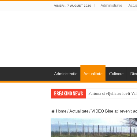
Administratie
Actua
VINERI , 7 AUGUST 2026
Administratie
Actualitate
Culinare
Div
Breaking News
Furtuna și vijelia au lovit V
Întreruperi temporare ale fur
Home
/
Actualitate
/
VIDEO Bine ati revenit ac
ANUNŢ OPRIRE ANUNŢ OPRIR
Anunț important – Închidere 
Ștrandul Termal Ring din Ora