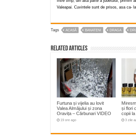
Intre timp, din alta parte a judetului, primim 
Valeapai. Cuvintele sunt de prisos, asa ca- 
Tags
ACASĂ
BANATENI
DRAGA
DR
Related Articles
Furtuna și vijelia au lovit
Miresm
Valea Almăjului și zona
și flori
Oravița – Cărbunari VIDEO
copii 
19 ore ago
3 zile 