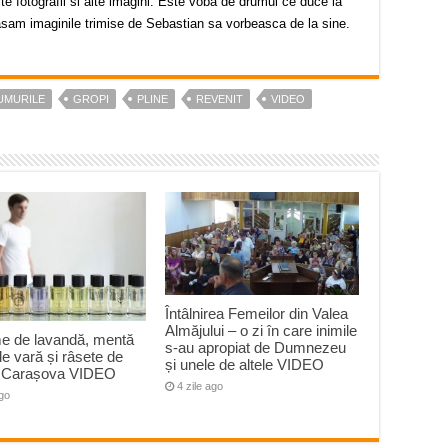
alte fotografii si alte imagini. Este voba de drumul ce duce la
lasam imaginile trimise de Sebastian sa vorbeasca de la sine.
UMURILE
GROPI
PLINE
REVENIT
VIDEO
Întâlnirea Femeilor din Valea
Almăjului – o zi în care inimile
e de lavandă, mentă
s-au apropiat de Dumnezeu
 de vară și râsete de
și unele de altele VIDEO
la Carașova VIDEO
4 zile ago
ago