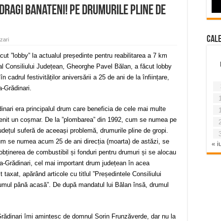
 dragi banateni! Pe drumurile pline de
Cal
zari
cut ”lobby” la actualul președinte pentru reabilitarea a 7 km
al Consiliului Județean, Gheorghe Pavel Bălan, a făcut lobby
n cadrul festivităților aniversării a 25 de ani de la înființare,
a-Grădinari.
nari era principalul drum care beneficia de cele mai multe
evenit un coșmar. De la ”plombarea” din 1992, cum se numea pe
 județul suferă de aceeași problemă, drumurile pline de gropi.
m se numea acum 25 de ani direcția (moarta) de astăzi, se
« iu
bținerea de combustibil și fonduri pentru drumuri și se alocau
-Grădinari, cel mai important drum județean în acea
 taxat, apărând articole cu titlul ”Președintele Consiliului
umul până acasă”. De după mandatul lui Bălan însă, drumul
 Grădinari îmi amintesc de domnul Sorin Frunzăverde, dar nu la