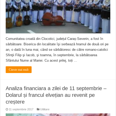
Comunitatea croată din Clocotici, județul Caraș-Severin, a fost în
sărbătoare. Biserica din localitate îşi serbează hramul de două ori pe
an, o dată în luna mai, când se sărbătoresc de către romano-catolici
Sfinţii Filip şi Iacob, şi toamna, în septembrie, la sărbătoarea
Sfântului Nume al Mariei. Cu acest prilej, toți …
Citeste mai mult
Analiza financiara a zilei de 11 septembrie –
Dolarul și francul elvețian au revenit pe
creștere
11 septembrie 2017
Utilitare