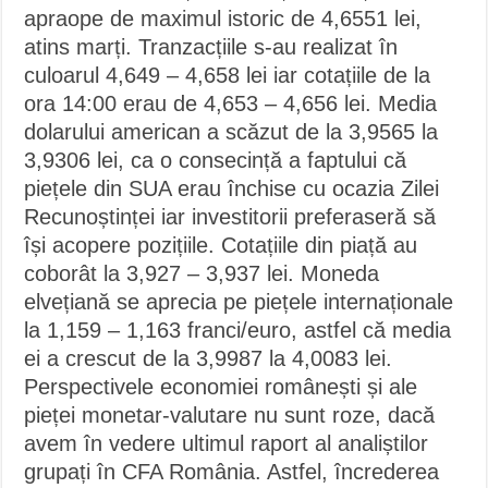
apraope de maximul istoric de 4,6551 lei,
atins marți. Tranzacțiile s-au realizat în
culoarul 4,649 – 4,658 lei iar cotațiile de la
ora 14:00 erau de 4,653 – 4,656 lei. Media
dolarului american a scăzut de la 3,9565 la
3,9306 lei, ca o consecință a faptului că
piețele din SUA erau închise cu ocazia Zilei
Recunoștinței iar investitorii preferaseră să
își acopere pozițiile. Cotațiile din piață au
coborât la 3,927 – 3,937 lei. Moneda
elvețiană se aprecia pe piețele internaționale
la 1,159 – 1,163 franci/euro, astfel că media
ei a crescut de la 3,9987 la 4,0083 lei.
Perspectivele economiei românești și ale
pieței monetar-valutare nu sunt roze, dacă
avem în vedere ultimul raport al analiștilor
grupați în CFA România. Astfel, încrederea