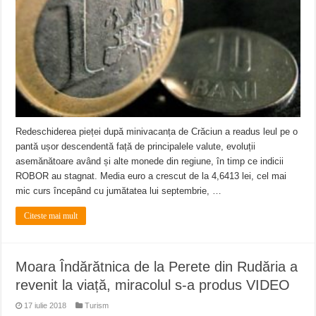
ANUNŢ OPRIRE APĂ în CARANSEBEȘ – 04.08.2026 – avarie – Calea Severinu
ANUNŢ OPRIRE APĂ în CARANSEBEȘ avarie
ANUNȚ OPRIRE APĂ în Reșița, cartier Țerova – avarie – 04.08.2026
Redeschiderea pieței după minivacanța de Crăciun a readus leul pe o
pantă ușor descendentă față de principalele valute, evoluții
asemănătoare având și alte monede din regiune, în timp ce indicii
ROBOR au stagnat. Media euro a crescut de la 4,6413 lei, cel mai
mic curs începând cu jumătatea lui septembrie, …
Citeste mai mult
Moara Îndărătnica de la Perete din Rudăria a
revenit la viață, miracolul s-a produs VIDEO
17 iulie 2018
Turism