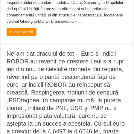
Inspectoratului de Jandarmi Județean Caraş-Severin și a Drapelului
de Luptă al Unității. În prezența ofițerilor și subofițerilor din
comandamentul unității și din structurile inspectoratului, locotenent-
colonel Gheorghe-Marian Brâncoveanu – …
Citeste mai mult
Ne-am dat dracului de tot – ​Euro și indicii
ROBOR au revenit pe creștere Leul s-a rupt
ieri din nou de celelalte monede din regiune,
revenind pe o pantă descendentă față de
euro iar indicii ROBOR au reînceput să
crească. Respingerea moțiunii de cenzură
„PSDragnea, în campanie mumă, la putere
ciumă”, inițiată de PNL, USR şi PMP nu a
impresionat piața valutară, care nu se
aștepta la un succes a acesteia. Cursul euro
a crescut de la 4,6497 la 4,6546 lei, foarte