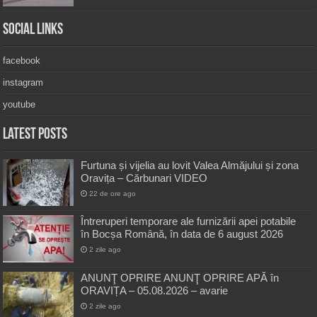
Social Links
facebook
instagram
youtube
Latest Posts
Furtuna și vijelia au lovit Valea Almăjului și zona
Oravița – Cărbunari VIDEO
22 de ore ago
Întreruperi temporare ale furnizării apei potabile
în Bocșa Română, în data de 6 august 2026
2 zile ago
ANUNŢ OPRIRE ANUNŢ OPRIRE APĂ în
ORAVIȚA – 05.08.2026 – avarie
2 zile ago