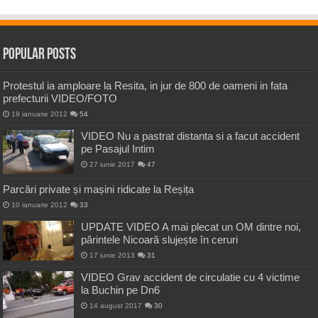
Popular Posts
Protestul ia amploare la Resita, in jur de 800 de oameni in fata
prefecturii VIDEO/FOTO
19 ianuarie 2012
54
VIDEO Nu a pastrat distanta si a facut accident
pe Pasajul Intim
27 iunie 2017
47
Parcări private și mașini ridicate la Reșița
10 ianuarie 2012
33
UPDATE VIDEO A mai plecat un OM dintre noi,
părintele Nicoară slujește în ceruri
17 iunie 2013
31
VIDEO Grav accident de circulatie cu 4 victime
la Buchin pe Dn6
14 august 2017
30