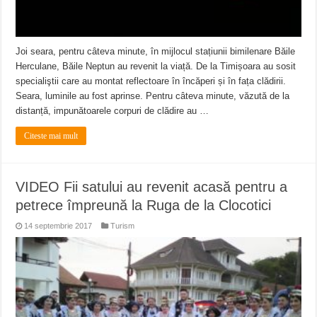
Joi seara, pentru câteva minute, în mijlocul stațiunii bimilenare Băile
Herculane, Băile Neptun au revenit la viață. De la Timișoara au sosit
specialiştii care au montat reflectoare în încăperi și în fața clădirii.
Seara, luminile au fost aprinse. Pentru câteva minute, văzută de la
distanță, impunătoarele corpuri de clădire au …
Citeste mai mult
VIDEO Fii satului au revenit acasă pentru a
petrece împreună la Ruga de la Clocotici
14 septembrie 2017
Turism