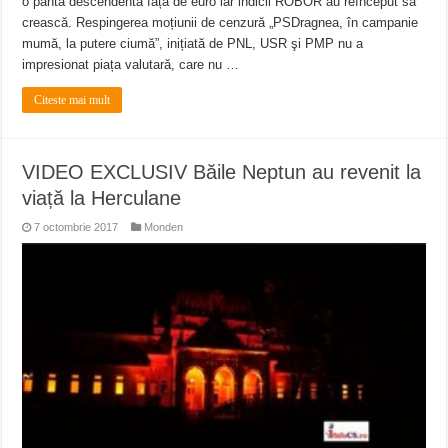
o pantă descendentă față de euro iar indicii ROBOR au reînceput să
crească. Respingerea moțiunii de cenzură „PSDragnea, în campanie
mumă, la putere ciumă”, inițiată de PNL, USR şi PMP nu a
impresionat piața valutară, care nu …
Citeste mai mult
VIDEO EXCLUSIV Băile Neptun au revenit la
viață la Herculane
7 octombrie 2017
Monden