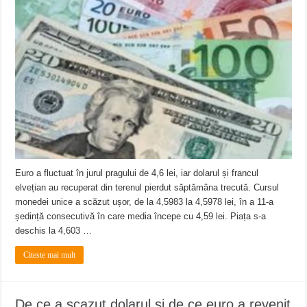
Euro a fluctuat în jurul pragului de 4,6 lei, iar dolarul și francul
elvețian au recuperat din terenul pierdut săptămâna trecută. Cursul
monedei unice a scăzut ușor, de la 4,5983 la 4,5978 lei, în a 11-a
ședință consecutivă în care media începe cu 4,59 lei. Piața s-a
deschis la 4,603 …
Citeste mai mult
De ce a scazut dolarul si de ce euro a revenit