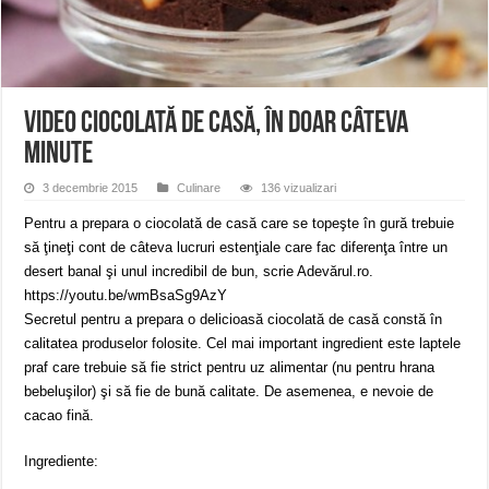
Miresme de lavandă, mentă și flori de vară și râsete de copii la Carașova VIDEO
ANUNȚ OPRIRE APĂ în Reșița – avarie – 04.08.2026 – str. Văliugului și Plasto
ANUNŢ OPRIRE APĂ în CARANSEBEȘ – 04.08.2026 – avarie – Calea Severinu
VIDEO Ciocolată de casă, în doar câteva
minute
3 decembrie 2015
Culinare
136 vizualizari
Pentru a prepara o ciocolată de casă care se topeşte în gură trebuie
să ţineţi cont de câteva lucruri estenţiale care fac diferenţa între un
desert banal şi unul incredibil de bun, scrie Adevărul.ro.
https://youtu.be/wmBsaSg9AzY
Secretul pentru a prepara o delicioasă ciocolată de casă constă în
calitatea produselor folosite. Cel mai important ingredient este laptele
praf care trebuie să fie strict pentru uz alimentar (nu pentru hrana
bebeluşilor) şi să fie de bună calitate. De asemenea, e nevoie de
cacao fină.
Ingrediente: