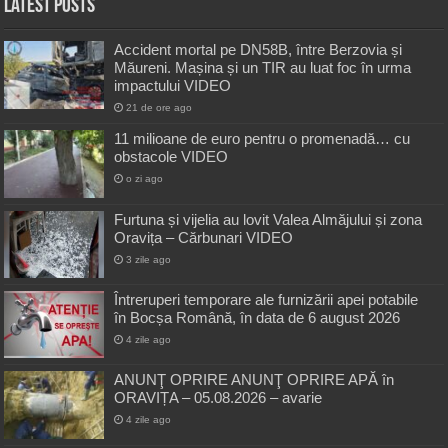
Latest Posts
Accident mortal pe DN58B, între Berzovia și
Măureni. Mașina și un TIR au luat foc în urma
impactului VIDEO
21 de ore ago
11 milioane de euro pentru o promenadă… cu
obstacole VIDEO
o zi ago
Furtuna și vijelia au lovit Valea Almăjului și zona
Oravița – Cărbunari VIDEO
3 zile ago
Întreruperi temporare ale furnizării apei potabile
în Bocșa Română, în data de 6 august 2026
4 zile ago
ANUNŢ OPRIRE ANUNŢ OPRIRE APĂ în
ORAVIȚA – 05.08.2026 – avarie
4 zile ago