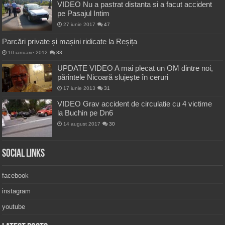
VIDEO Nu a pastrat distanta si a facut accident
pe Pasajul Intim
27 iunie 2017
47
Parcări private și mașini ridicate la Reșița
10 ianuarie 2012
33
UPDATE VIDEO A mai plecat un OM dintre noi,
părintele Nicoară slujește în ceruri
17 iunie 2013
31
VIDEO Grav accident de circulatie cu 4 victime
la Buchin pe Dn6
14 august 2017
30
Social Links
facebook
instagram
youtube