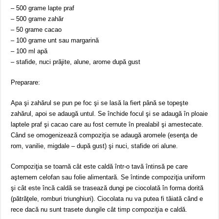
– 500 grame lapte praf
– 500 grame zahăr
– 50 grame cacao
– 100 grame unt sau margarină
– 100 ml apă
– stafide, nuci prăjite, alune, arome după gust
Preparare:
Apa şi zahărul se pun pe foc şi se lasă la fiert până se topeşte
zahărul, apoi se adaugă untul. Se închide focul şi se adaugă în ploaie
laptele praf şi cacao care au fost cernute în prealabil şi amestecate.
Când se omogenizează compoziţia se adaugă aromele (esenţa de
rom, vanilie, migdale – după gust) şi nuci, stafide ori alune.
Compoziţia se toarnă cât este caldă într-o tavă întinsă pe care
aşternem celofan sau folie alimentară. Se întinde compoziţia uniform
şi cât este încă caldă se trasează dungi pe ciocolată în forma dorită
(pătrăţele, romburi triunghiuri). Ciocolata nu va putea fi tăiată când e
rece dacă nu sunt trasete dungile cât timp compoziţia e caldă.