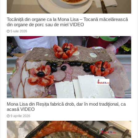
Tocăniță din organe ca la Mona Lisa – Tocană măcelărească
din organe de porc sau de miel VIDEO
5 iulie 2026
Mona Lisa din Reșița fabrică drob, dar în mod tradiţional, ca
acasă VIDEO
9 aprilie 2026