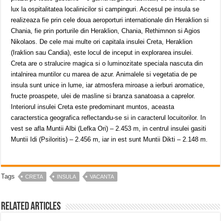
lux la ospitalitatea localinicilor si campinguri. Accesul pe insula se
realizeaza fie prin cele doua aeroporturi internationale din Heraklion si
Chania, fie prin porturile din Heraklion, Chania, Rethimnon si Agios
Nikolaos. De cele mai multe ori capitala insulei Creta, Heraklion
(Iraklion sau Candia), este locul de inceput in explorarea insulei.
Creta are o stralucire magica si o luminozitate speciala nascuta din
intalnirea muntilor cu marea de azur. Animalele si vegetatia de pe
insula sunt unice in lume, iar atmosfera miroase a ierburi aromatice,
fructe proaspete, ulei de masline si branza sanatoasa a caprelor.
Interiorul insulei Creta este predominant muntos, aceasta
caracterstica geografica reflectandu-se si in caracterul locuitorilor. In
vest se afla Muntii Albi (Lefka Ori) – 2.453 m, in centrul insulei gasiti
Muntii Idi (Psiloritis) – 2.456 m, iar in est sunt Muntii Dikti – 2.148 m.
Tags
CRETA
INSULA
VACANTA
Related Articles