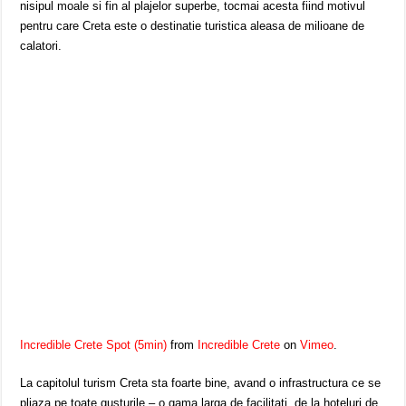
nisipul moale si fin al plajelor superbe, tocmai acesta fiind motivul
pentru care Creta este o destinatie turistica aleasa de milioane de
calatori.
Incredible Crete Spot (5min)
from
Incredible Crete
on
Vimeo
.
La capitolul turism Creta sta foarte bine, avand o infrastructura ce se
pliaza pe toate gusturile – o gama larga de facilitati, de la hoteluri de