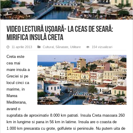
ANUNŢ OPRIRE APĂ în CARANSEBEȘ – 04.08.2026 – avarie – Calea Severinu
ANUNŢ OPRIRE APĂ în CARANSEBEȘ avarie
ANUNȚ OPRIRE APĂ în Reșița, cartier Țerova – avarie – 04.08.2026
VIDEO Lectură ușoară- la ceas de seară:
Mirifica insulă Creta
11 aprilie 2013
Cultural
,
Sănatate
,
Utilitare
154 vizualizari
Creta este
cea mai
mare insula a
Greciei si pe
locul cinci ca
marime, in
Marea
Mediterana,
avand o
suprafata de aproximativ 8.000 km patrati. Insula Creta masoara 260
km in lungime si pana in 56 km in latime. Insula are o coasta de
1.000 km presarata cu grote, golfulete si peninsule. Nu putem uita de