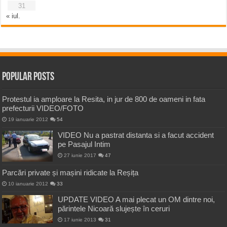
31
« iul.
Popular Posts
Protestul ia amploare la Resita, in jur de 800 de oameni in fata
prefecturii VIDEO/FOTO
19 ianuarie 2012
54
VIDEO Nu a pastrat distanta si a facut accident
pe Pasajul Intim
27 iunie 2017
47
Parcări private și mașini ridicate la Reșița
10 ianuarie 2012
33
UPDATE VIDEO A mai plecat un OM dintre noi,
părintele Nicoară slujește în ceruri
17 iunie 2013
31