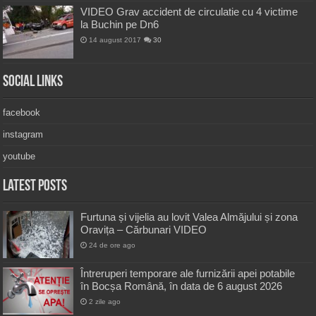
VIDEO Grav accident de circulatie cu 4 victime
la Buchin pe Dn6
14 august 2017
30
Social Links
facebook
instagram
youtube
Latest Posts
Furtuna și vijelia au lovit Valea Almăjului și zona
Oravița – Cărbunari VIDEO
24 de ore ago
Întreruperi temporare ale furnizării apei potabile
în Bocșa Română, în data de 6 august 2026
2 zile ago