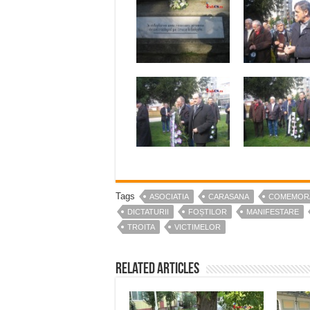
Tags
ASOCIATIA
CARASANA
COMEMOR
DICTATURII
FOȘTILOR
MANIFESTARE
TROITA
VICTIMELOR
Related Articles