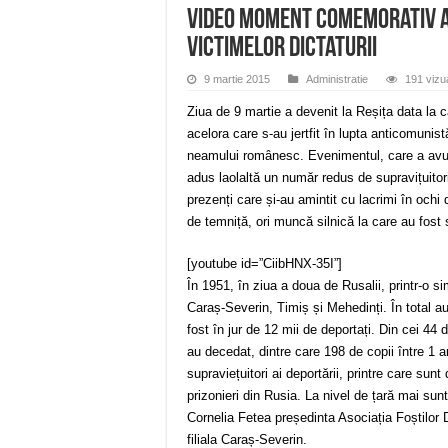
VIDEO Moment comemorativ al 
victimelor dictaturii
9 martie 2015
Administratie
191 vizua
Ziua de 9 martie a devenit la Reșița data la 
acelora care s-au jertfit în lupta anticomunist
neamului românesc. Evenimentul, care a avut 
adus laolaltă un număr redus de supravițuitori 
prezenți care și-au amintit cu lacrimi în och
de temniță, ori muncă silnică la care au fost s
[youtube id=”CiibHNX-35I”]
În 1951, în ziua a doua de Rusalii, printr-o si
Caraș-Severin, Timiș și Mehedinți. În total a
fost în jur de 12 mii de deportați. Din cei 4
au decedat, dintre care 198 de copii între 1 
supraviețuitori ai deportării, printre care sunt
prizonieri din Rusia. La nivel de țară mai sun
Cornelia Fetea președinta Asociația Foștilor D
filiala Caraș-Severin.