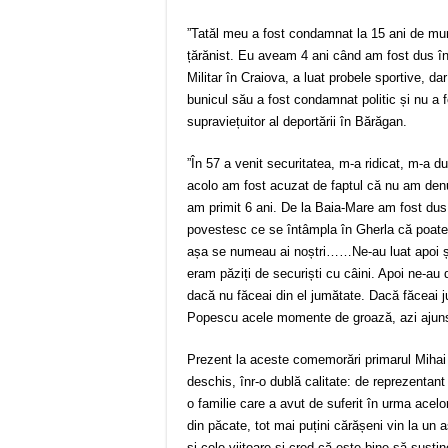
”Tatăl meu a fost condamnat la 15 ani de mun
țărănist. Eu aveam 4 ani când am fost dus în
Militar în Craiova, a luat probele sportive, d
bunicul său a fost condamnat politic și nu a 
supraviețuitor al deportării în Bărăgan.
”În 57 a venit securitatea, m-a ridicat, m-a du
acolo am fost acuzat de faptul că nu am denu
am primit 6 ani. De la Baia-Mare am fost dus
povestesc ce se întâmpla în Gherla că poate m
așa se numeau ai noștri……Ne-au luat apoi și
eram păziți de securiști cu câini. Apoi ne-au 
dacă nu făceai din el jumătate. Dacă făceai j
Popescu acele momente de groază, azi ajuns 
Prezent la aceste comemorări primarul Mihai
deschis, înr-o dublă calitate: de reprezentant 
o familie care a avut de suferit în urma acelor
din păcate, tot mai puțini cărășeni vin la un
și cele viitoare și cred că este bine să su