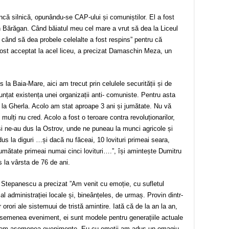
că silnică, opunându-se CAP-ului și comuniștilor. El a fost
 Bărăgan. Când băiatul meu cel mare a vrut să dea la Liceul
ar când să dea probele celelalte a fost respins” pentru că
fost acceptat la acel liceu, a precizat Damaschin Meza, un
s la Baia-Mare, aici am trecut prin celulele securității și de
nțat existența unei organizații anti- comuniste. Pentru asta
 la Gherla. Acolo am stat aproape 3 ani și jumătate. Nu vă
ulți nu cred. Acolo a fost o teroare contra revoluționarilor,
 ne-au dus la Ostrov, unde ne puneau la munci agricole și
dus la diguri …și dacă nu făceai, 10 lovituri primeai seara,
umătate primeai numai cinci lovituri….”, își amintește Dumitru
la vârsta de 76 de ani.
 Stepanescu a precizat ”Am venit cu emoție, cu sufletul
al administrației locale și, bineânțeles, de urmaș. Provin dintr-
 orori ale sistemuui de tristă amintire. Iată că de la an la an,
 asemenea eveniment, ei sunt modele pentru generațiile actuale
sținem asemenea evenimente. Eu cu emoții am adus un omagiu