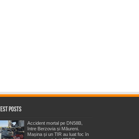
test Posts
Accident mortal pe DN58B,
între Berzovia și Măureni.
Mașina și un TIR au luat foc în