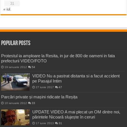
31
« iul.
Popular Posts
Protestul ia amploare la Resita, in jur de 800 de oameni in fata
prefecturii VIDEO/FOTO
19 ianuarie 2012
54
VIDEO Nu a pastrat distanta si a facut accident
pe Pasajul Intim
27 iunie 2017
47
Parcări private și mașini ridicate la Reșița
10 ianuarie 2012
33
UPDATE VIDEO A mai plecat un OM dintre noi,
părintele Nicoară slujește în ceruri
17 iunie 2013
31