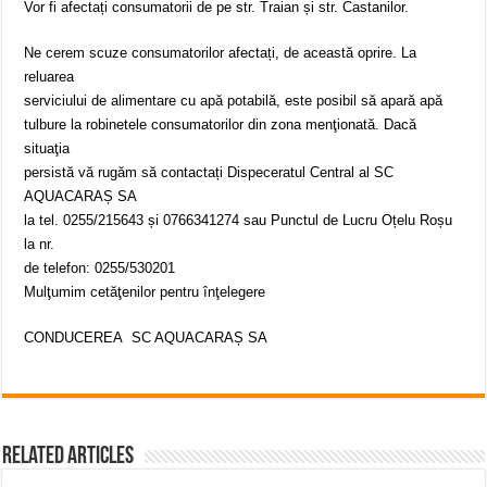
Vor fi afectați consumatorii de pe str. Traian și str. Castanilor.
Ne cerem scuze consumatorilor afectați, de această oprire. La
reluarea
serviciului de alimentare cu apă potabilă, este posibil să apară apă
tulbure la robinetele consumatorilor din zona menţionată. Dacă
situaţia
persistă vă rugăm să contactați Dispeceratul Central al SC
AQUACARAȘ SA
la tel. 0255/215643 și 0766341274 sau Punctul de Lucru Oțelu Roșu
la nr.
de telefon: 0255/530201
Mulţumim cetăţenilor pentru înţelegere
CONDUCEREA SC AQUACARAȘ SA
Related Articles