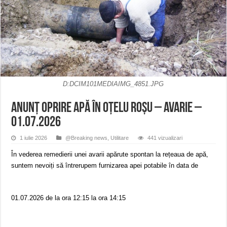
ANUNŢ OPRIRE APĂ în CARANSEBEȘ – 04.08.2026 – avarie – Calea Severinu
ANUNŢ OPRIRE APĂ în CARANSEBEȘ avarie
ANUNȚ OPRIRE APĂ în Reșița, cartier Țerova – avarie – 04.08.2026
D:DCIM101MEDIAIMG_4851.JPG
ANUNȚ OPRIRE APĂ în Oțelu Roșu – avarie –
01.07.2026
1 iulie 2026
@Breaking news
,
Utilitare
441 vizualizari
În vederea remedierii unei avarii apărute spontan la rețeaua de apă,
suntem nevoiți să întrerupem furnizarea apei potabile în data de
01.07.2026 de la ora 12:15 la ora 14:15