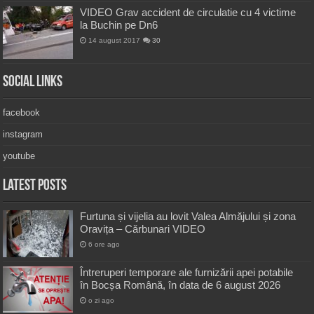
VIDEO Grav accident de circulatie cu 4 victime
la Buchin pe Dn6
14 august 2017
30
Social Links
facebook
instagram
youtube
Latest Posts
Furtuna și vijelia au lovit Valea Almăjului și zona
Oravița – Cărbunari VIDEO
6 ore ago
Întreruperi temporare ale furnizării apei potabile
în Bocșa Română, în data de 6 august 2026
o zi ago