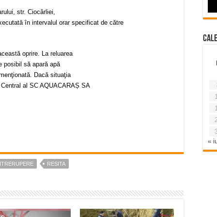
ului, str. Ciocârliei,
executată în intervalul orar specificat de către
Cal
ceastă oprire. La reluarea
e posibil să apară apă
 menţionată. Dacă situaţia
tul Central al SC AQUACARAȘ SA
« iu
NTRERUPERE
RESITA