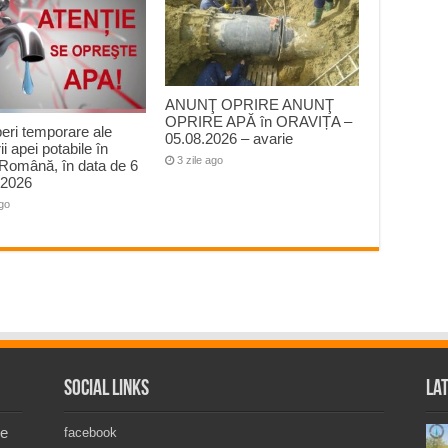
ANUNŢ OPRIRE ANUNŢ
OPRIRE APĂ în ORAVIȚA –
peri temporare ale
05.08.2026 – avarie
ii apei potabile în
3 zile ago
Română, în data de 6
 2026
ago
Social Links
La
de
facebook