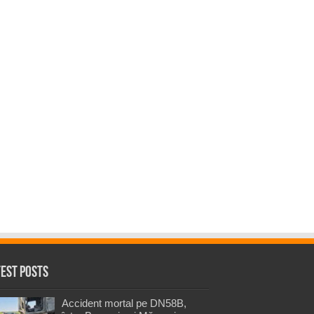
test Posts
Accident mortal pe DN58B,