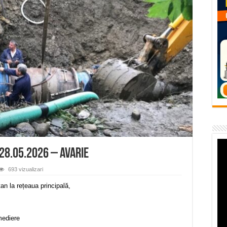
temporară Podul de Piatră din Herculane
vița – locul unde natura a ascuns un izvor de sănătate VIDEO
flori de vară și râsete de copii la Carașova VIDEO
– avarie – 04.08.2026 – str. Văliugului și Plastomet
SEBEȘ – 04.08.2026 – avarie – Calea Severinului
 28.05.2026 – Avarie
693 vizualizari
tan la rețeaua principală,
mediere