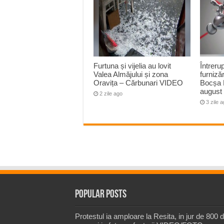
Furtuna și vijelia au lovit
Întreru
Valea Almăjului și zona
furnizăr
Oravița – Cărbunari VIDEO
Bocșa 
august
2 zile ago
3 zile 
Popular Posts
Protestul ia amploare la Resita, in jur de 800 