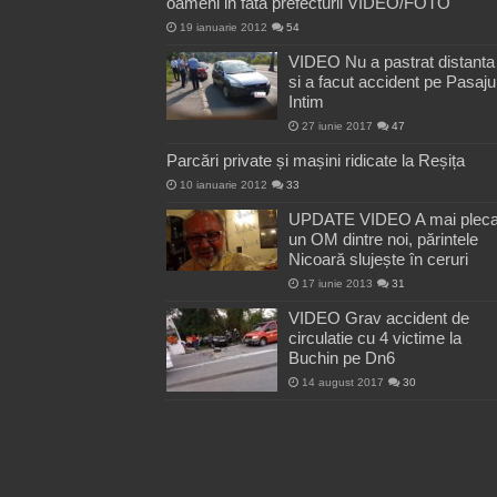
oameni in fata prefecturii VIDEO/FOTO
19 ianuarie 2012
54
VIDEO Nu a pastrat distanta
si a facut accident pe Pasaju
Intim
27 iunie 2017
47
Parcări private și mașini ridicate la Reșița
10 ianuarie 2012
33
UPDATE VIDEO A mai pleca
un OM dintre noi, părintele
Nicoară slujește în ceruri
17 iunie 2013
31
VIDEO Grav accident de
circulatie cu 4 victime la
Buchin pe Dn6
14 august 2017
30