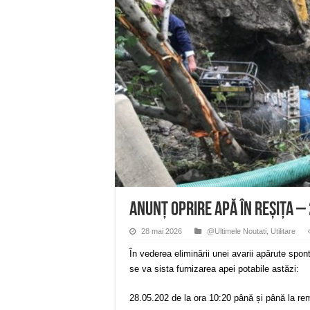
Anunț important – Închidere 
Ștrandul Termal Ring din Ora
Miresme de lavandă, mentă și 
ANUNȚ OPRIRE APĂ în Reșița 
ANUNŢ OPRIRE APĂ în CARAN
ANUNȚ OPRIRE APĂ în Reșița –
28 mai 2026
@Ultimele Noutati
,
Utilitare
În vederea eliminării unei avarii apărute spon
se va sista furnizarea apei potabile astăzi:
28.05.202 de la ora 10:20 până și până la re