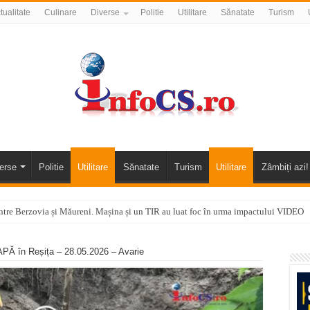
tualitate
Culinare
Diverse
Politie
Utilitare
Sănatate
Turism
erse
Politie
Utilitare
Sănatate
Turism
Utilitare
Zâmbiți azi!
tre Berzovia și Măureni. Mașina și un TIR au luat foc în urma impactului VIDEO
 o promenadă… cu obstacole VIDEO
 în Reșița – 28.05.2026 – Avarie
alea Almăjului și zona Oravița – Cărbunari VIDEO
nizării apei potabile în Bocșa Română, în data de 6 august 2026
E APĂ în ORAVIȚA – 05.08.2026 – avarie