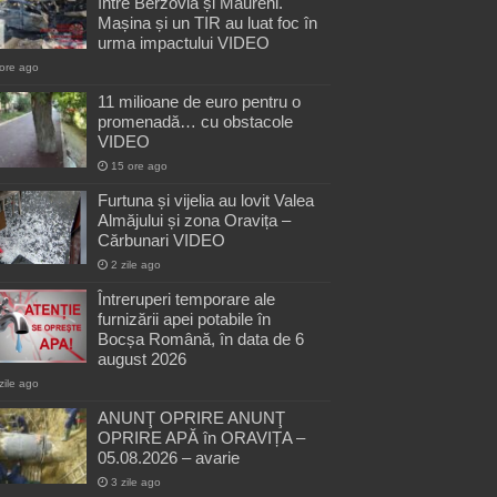
între Berzovia și Măureni.
Mașina și un TIR au luat foc în
urma impactului VIDEO
ore ago
11 milioane de euro pentru o
promenadă… cu obstacole
VIDEO
15 ore ago
Furtuna și vijelia au lovit Valea
Almăjului și zona Oravița –
Cărbunari VIDEO
2 zile ago
Întreruperi temporare ale
furnizării apei potabile în
Bocșa Română, în data de 6
august 2026
zile ago
ANUNŢ OPRIRE ANUNŢ
OPRIRE APĂ în ORAVIȚA –
05.08.2026 – avarie
3 zile ago