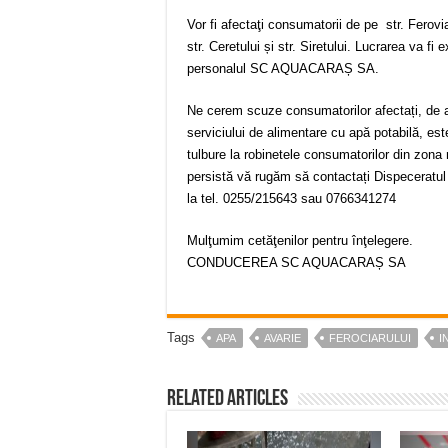
Vor fi afectaţi consumatorii de pe str. Feroviar
str. Ceretului și str. Siretului. Lucrarea va fi 
personalul SC AQUACARAȘ SA.
Ne cerem scuze consumatorilor afectați, de a
serviciului de alimentare cu apă potabilă, est
tulbure la robinetele consumatorilor din zona
persistă vă rugăm să contactați Dispecera
la tel. 0255/215643 sau 0766341274
Mulţumim cetăţenilor pentru înţelegere.
CONDUCEREA SC AQUACARAȘ SA
Tags
APA
AVARIE
FEROCIARULUI
I
Related Articles