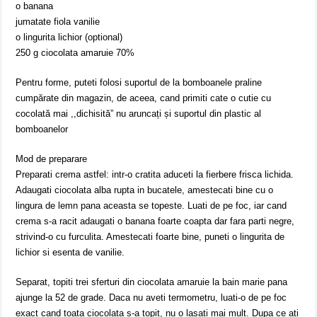
o banana
jumatate fiola vanilie
o lingurita lichior (optional)
250 g ciocolata amaruie 70%
Pentru forme, puteti folosi suportul de la bomboanele praline
cumpărate din magazin, de aceea, cand primiti cate o cutie cu
cocolată mai ,,dichisită” nu aruncați și suportul din plastic al
bomboanelor
Mod de preparare
Preparati crema astfel: intr-o cratita aduceti la fierbere frisca lichida.
Adaugati ciocolata alba rupta in bucatele, amestecati bine cu o
lingura de lemn pana aceasta se topeste. Luati de pe foc, iar cand
crema s-a racit adaugati o banana foarte coapta dar fara parti negre,
strivind-o cu furculita. Amestecati foarte bine, puneti o lingurita de
lichior si esenta de vanilie.
Separat, topiti trei sferturi din ciocolata amaruie la bain marie pana
ajunge la 52 de grade. Daca nu aveti termometru, luati-o de pe foc
exact cand toata ciocolata s-a topit, nu o lasati mai mult. Dupa ce ati