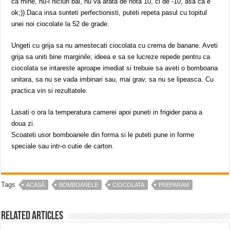
ca mine, nu-i niciun bai, nu va arata de nota 10, ci de -10, asa ca e
ok;)) Daca insa sunteti perfectionisti, puteti repeta pasul cu topitul
unei noi ciocolate la 52 de grade.
Ungeti cu grija sa nu amestecati ciocolata cu crema de banane. Aveti
grija sa uniti bine marginile; ideea e sa se lucreze repede pentru ca
ciocolata se intareste aproape imediat si trebuie sa aveti o bomboana
unitara, sa nu se vada imbinari sau, mai grav, sa nu se lipeasca. Cu
practica vin si rezultatele.
Lasati o ora la temperatura camerei apoi puneti in frigider pana a
doua zi.
Scoateti usor bomboanele din forma si le puteti pune in forme
speciale sau intr-o cutie de carton.
Tags
ACASĂ
BOMBOANELE
CIOCOLATA
PREPARAM
Related Articles