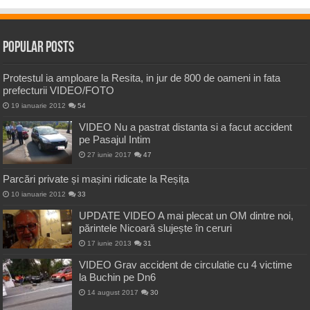
Popular Posts
Protestul ia amploare la Resita, in jur de 800 de oameni in fata
prefecturii VIDEO/FOTO
19 ianuarie 2012
54
VIDEO Nu a pastrat distanta si a facut accident
pe Pasajul Intim
27 iunie 2017
47
Parcări private și mașini ridicate la Reșița
10 ianuarie 2012
33
UPDATE VIDEO A mai plecat un OM dintre noi,
părintele Nicoară slujește în ceruri
17 iunie 2013
31
VIDEO Grav accident de circulatie cu 4 victime
la Buchin pe Dn6
14 august 2017
30