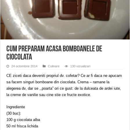
ANUNȚ OPRIRE APĂ în Reșița – avarie – 04.08.2026 – str. Văliugului și Plasto
ANUNŢ OPRIRE APĂ în CARANSEBEȘ – 04.08.2026 – avarie – Calea Severinu
ANUNŢ OPRIRE APĂ în CARANSEBEȘ avarie
Cum preparam acasa bomboanele de
ciocolata
24 octombrie 2014
Culinare
130 vizualizari
CE ziceti daca deveniti propriul dv. cofetar? Ce ar fi daca ne apucam
sa facem singuri bomboane din ciocolata. Crema – ramane la
alegerea dv, dar se ,,poarta” ori ce gust: de la dulceata de ardei iute,
la creme de vanilie sau cine stie ce fructe exotice.
Ingrediente
(30 buc):
100 g ciocolata alba
50 ml frisca lichida