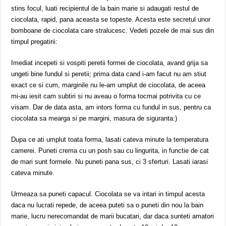
stins focul, luati recipientul de la bain marie si adaugati restul de
ciocolata, rapid, pana aceasta se topeste. Acesta este secretul unor
bomboane de ciocolata care stralucesc. Vedeti pozele de mai sus din
timpul pregatirii:
Imediat incepeti si vospiti peretii formei de ciocolata, avand grija sa
ungeti bine fundul si peretii; prima data cand i-am facut nu am stiut
exact ce si cum, marginile nu le-am umplut de ciocolata, de aceea
mi-au iesit cam subtiri si nu aveau o forma tocmai potrivita cu ce
visam. Dar de data asta, am intors forma cu fundul in sus, pentru ca
ciocolata sa mearga si pe margini, masura de siguranta:)
Dupa ce ati umplut toata forma, lasati cateva minute la temperatura
camerei. Puneti crema cu un posh sau cu lingurita, in functie de cat
de mari sunt formele. Nu puneti pana sus, ci 3 sferturi. Lasati iarasi
cateva minute.
Urmeaza sa puneti capacul. Ciocolata se va intari in timpul acesta
daca nu lucrati repede, de aceea puteti sa o puneti din nou la bain
marie, lucru nerecomandat de marii bucatari, dar daca sunteti amatori