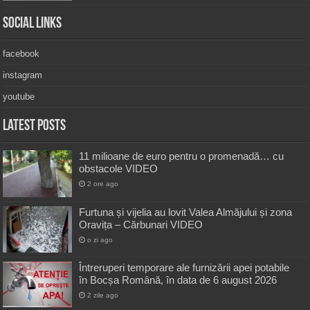
Social Links
facebook
instagram
youtube
Latest Posts
11 milioane de euro pentru o promenadă… cu
obstacole VIDEO
2 ore ago
Furtuna și vijelia au lovit Valea Almăjului și zona
Oravița – Cărbunari VIDEO
o zi ago
Întreruperi temporare ale furnizării apei potabile
în Bocșa Română, în data de 6 august 2026
2 zile ago