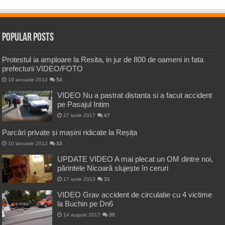
Popular Posts
Protestul ia amploare la Resita, in jur de 800 de oameni in fata
prefecturii VIDEO/FOTO
19 ianuarie 2012
54
VIDEO Nu a pastrat distanta si a facut accident
pe Pasajul Intim
27 iunie 2017
47
Parcări private și mașini ridicate la Reșița
10 ianuarie 2012
33
UPDATE VIDEO A mai plecat un OM dintre noi,
părintele Nicoară slujește în ceruri
17 iunie 2013
31
VIDEO Grav accident de circulatie cu 4 victime
la Buchin pe Dn6
14 august 2017
30