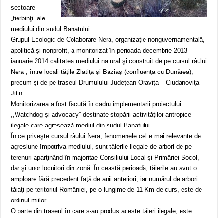
sectoare
„fierbinţi” ale
mediului din sudul Banatului
Grupul Ecologic de Colaborare Nera, organizaţie nonguvernamentală,
apolitică şi nonprofit, a monitorizat în perioada decembrie 2013 –
ianuarie 2014 calitatea mediului natural şi construit de pe cursul râului
Nera , între locali tăţile Zlatiţa şi Baziaş (confluenţa cu Dunărea),
precum şi de pe traseul Drumulului Judeţean Oraviţa – Ciudanoviţa –
Jitin.
Monitorizarea a fost făcută în cadru implementarii proiectului
,,Watchdog şi advocacy” destinate stopării activităţilor antropice
ilegale care agresează mediul din sudul Banatului.
În ce priveşte cursul râului Nera, fenomenele cel e mai relevante de
agresiune împotriva mediului, sunt tăierile ilegale de arbori de pe
terenuri aparţinând în majoritae Consiliului Local şi Primăriei Socol,
dar şi unor locuitori din zonă. În ceastă perioadă, tăierile au avut o
amploare fără precedent faţă de anii anteriori, iar numărul de arbori
tăiaţi pe teritoriul României, pe o lungime de 11 Km de curs, este de
ordinul miilor.
O parte din traseul în care s-au produs aceste tăieri ilegale, este