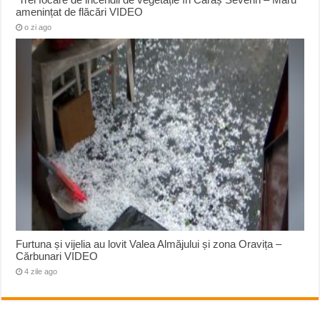
amenințat de flăcări VIDEO
o zi ago
Furtuna și vijelia au lovit Valea Almăjului și zona Oravița –
Cărbunari VIDEO
4 zile ago