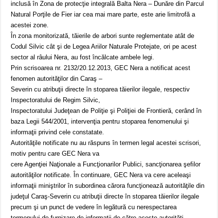
inclusă în Zona de protecţie integrală Balta Nera – Dunăre din Parcul
Natural Porţile de Fier iar cea mai mare parte, este arie limitrofă a
acestei zone.
În zona monitorizată, tăierile de arbori sunte reglementate atât de
Codul Silvic cât şi de Legea Ariilor Naturale Protejate, ori pe acest
sector al râului Nera, au fost încălcate ambele legi.
Prin scrisoarea nr. 2132/20.12.2013, GEC Nera a notificat acest
fenomen autorităţilor din Caraş –
Severin cu atribuţii directe în stoparea tăierilor ilegale, respectiv
Inspectoratului de Regim Silvic,
Inspectoratului Judeţean de Poliţie şi Poliţiei de Frontieră, cerând în
baza Legii 544/2001, intervenţia pentru stoparea fenomenului şi
informaţii privind cele constatate.
Autorităţile notificate nu au răspuns în termen legal acestei scrisori,
motiv pentru care GEC Nera va
cere Agenţiei Naţionale a Funcţionarilor Publici, sancţionarea şefilor
autorităţilor notificate. În continuare, GEC Nera va cere aceleaşi
informaţii miniştrilor în subordinea cărora funcţionează autorităţile din
judeţul Caraş-Severin cu atribuţii directe în stoparea tăierilor ilegale
precum şi un punct de vedere în legătură cu nerespectarea
termenului de furnizare de informaţii de către aceste autorităţi.