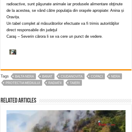
radioactive, sunt păşunate animale iar produsele alimentare obţinute
de la acestea, se vând către populaţia din oraşele apropiate: Anina și
Oravița.
Un tabel complet al măsurătorilor efectuate va fi trimis autorităţilor
direct responsabile din judeţul
Caraş – Severin cărora li se va cere un punct de vedere.
Tags
BALTA NERA
BANAT
CIUDANOVITA
COPACI
NERA
PROTECTIA MEDIULUI
RADIATII
TAIERI
Related Articles