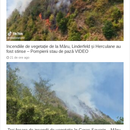
Incendiile de vegetație de la Măru, Linderfeld și Herculane au
fost stinse – Pompierii stau de pază VIDEO
21 de ore ago
Trei focare de incendii de vegetație în Caraș Severin – Măru