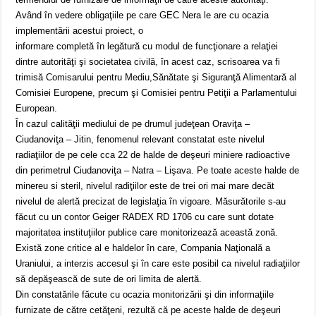
Având în vedere obligaţiile pe care GEC Nera le are cu ocazia
implementării acestui proiect, o
informare completă în legătură cu modul de funcţionare a relaţiei
dintre autorităţi şi societatea civilă, în acest caz, scrisoarea va fi
trimisă Comisarului pentru Mediu,Sănătate şi Siguranţă Alimentară al
Comisiei Europene, precum şi Comisiei pentru Petiţii a Parlamentului
European.
În cazul calităţii mediului de pe drumul judeţean Oraviţa –
Ciudanoviţa – Jitin, fenomenul relevant constatat este nivelul
radiaţiilor de pe cele cca 22 de halde de deşeuri miniere radioactive
din perimetrul Ciudanoviţa – Natra – Lişava. Pe toate aceste halde de
minereu si steril, nivelul radiţiilor este de trei ori mai mare decăt
nivelul de alertă precizat de legislaţia în vigoare. Măsurătorile s-au
făcut cu un contor Geiger RADEX RD 1706 cu care sunt dotate
majoritatea instituţiilor publice care monitorizează această zonă.
Există zone critice al e haldelor în care, Compania Naţională a
Uraniului, a interzis accesul şi în care este posibil ca nivelul radiaţiilor
să depăşească de sute de ori limita de alertă.
Din constatările făcute cu ocazia monitorizării şi din informaţiile
furnizate de către cetăţeni, rezultă că pe aceste halde de deşeuri