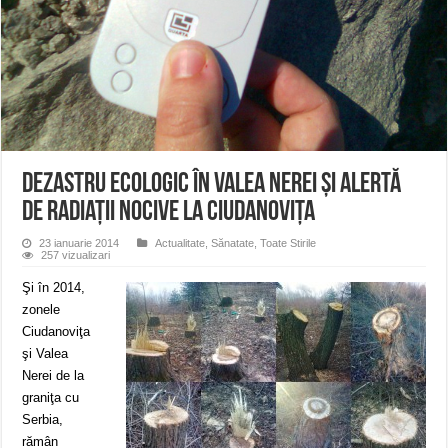
Întreruperi temporare ale furnizării apei potabile în Bocșa Română, în data de 6 
ANUNŢ OPRIRE ANUNŢ OPRIRE APĂ în ORAVIȚA – 05.08.2026 – avarie
Anunț important – Închidere temporară Podul de Piatră din Herculane
Dezastru ecologic în Valea Nerei și alertă
de radiații nocive la Ciudanovița
23 ianuarie 2014
Actualitate
,
Sănatate
,
Toate Stirile
257 vizualizari
Şi în 2014,
zonele
Ciudanoviţa
şi Valea
Nerei de la
graniţa cu
Serbia,
rămân