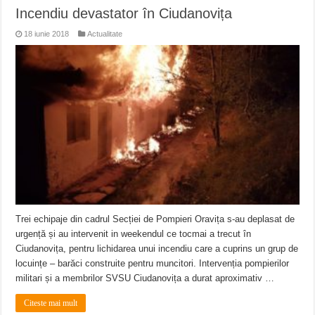
Incendiu devastator în Ciudanovița
18 iunie 2018
Actualitate
Trei echipaje din cadrul Secției de Pompieri Oravița s-au deplasat de
urgență și au intervenit in weekendul ce tocmai a trecut în
Ciudanovița, pentru lichidarea unui incendiu care a cuprins un grup de
locuințe – barăci construite pentru muncitori. Intervenția pompierilor
militari și a membrilor SVSU Ciudanovița a durat aproximativ …
Citeste mai mult