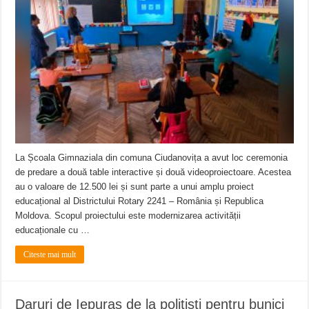
Anunț important – Închidere temporară Podul de Piatră din Herculane
Ștrandul Termal Ring din Oravița – locul unde natura a ascuns un izvor de sănă
Miresme de lavandă, mentă și flori de vară și râsete de copii la Carașova VIDEO
La Școala Gimnaziala din comuna Ciudanovița a avut loc ceremonia
de predare a două table interactive și două videoproiectoare. Acestea
au o valoare de 12.500 lei și sunt parte a unui amplu proiect
educațional al Districtului Rotary 2241 – România și Republica
Moldova. Scopul proiectului este modernizarea activității
educaționale cu …
Citeste mai mult
Daruri de Iepuraș de la polițiști pentru bunici