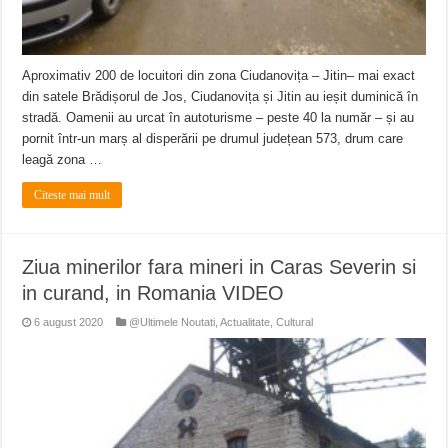
Aproximativ 200 de locuitori din zona Ciudanovița – Jitin– mai exact
din satele Brădișorul de Jos, Ciudanovița și Jitin au ieșit duminică în
stradă. Oamenii au urcat în autoturisme – peste 40 la număr – și au
pornit într-un marș al disperării pe drumul județean 573, drum care
leagă zona …
Citeste mai mult
Ziua minerilor fara mineri in Caras Severin si
in curand, in Romania VIDEO
6 august 2020
@Ultimele Noutati
,
Actualitate
,
Cultural