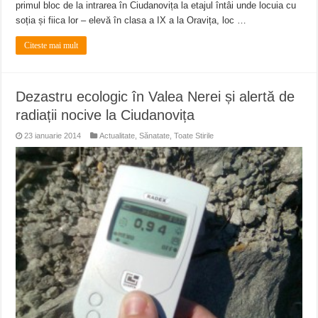
primul bloc de la intrarea în Ciudanovița la etajul întâi unde locuia cu
soția și fiica lor – elevă în clasa a IX a la Oravița, loc …
Citeste mai mult
Dezastru ecologic în Valea Nerei și alertă de
radiații nocive la Ciudanovița
23 ianuarie 2014
Actualitate
,
Sănatate
,
Toate Stirile