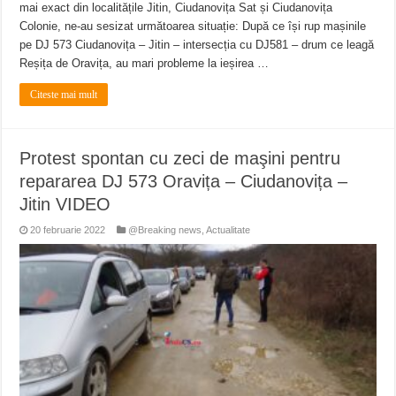
mai exact din localitățile Jitin, Ciudanovița Sat și Ciudanovița
Colonie, ne-au sesizat următoarea situație: După ce își rup mașinile
pe DJ 573 Ciudanovița – Jitin – intersecția cu DJ581 – drum ce leagă
Reșița de Oravița, au mari probleme la ieșirea …
Citeste mai mult
Protest spontan cu zeci de maşini pentru
repararea DJ 573 Oravița – Ciudanovița –
Jitin VIDEO
20 februarie 2022
@Breaking news
,
Actualitate