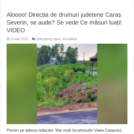
Aloooo! Direcția de drumuri județene Caraș
Severin, se aude? Se vede Ce măsuri luați!
VIDEO
15 iulie 2022
@Breaking news
,
Actualitate
Primim pe adresa redacției: Mai mulți locuitoriudin Valea Carașului,