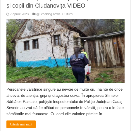
și copii din Ciudanovița VIDEO
7 aprilie 2023
@Breaking news
,
Cultural
Persoanele vârstnice singure au nevoie de multe ori, înainte de orice
altceva, de atenția, grija și dragostea cuiva. În apropierea Sfintelor
Sărbători Pascale, polițiștii Inspectoratului de Poliție Județean Caraș-
Severin au vrut să fie alături de persoanele în vârstă, pentru a le face
sărbătorile mai frumoase. Cu cardurile valorice primite în …
Citeste mai mult