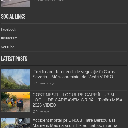
Social Links
facebook
instagram
youtube
Latest Posts
Trei focare de incendii de vegetație în Caraș
Severin – Măru amenințat de flăcări VIDEO
10 minute ago
COSTINEȘTI – LOCUL PE CARE ÎL IUBIM,
LOCUL DE CARE AVEM GRIJĂ – Tabăra MISA
2026 VIDEO
5 ore ago
Accident mortal pe DN58B, între Berzovia și
Măureni. Mașina și un TIR au luat foc în urma