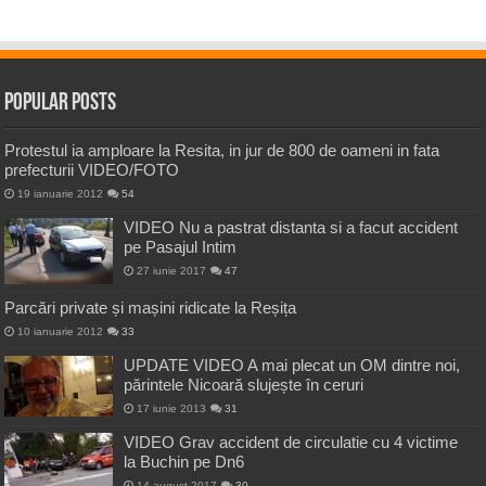
Popular Posts
Protestul ia amploare la Resita, in jur de 800 de oameni in fata
prefecturii VIDEO/FOTO
19 ianuarie 2012
54
VIDEO Nu a pastrat distanta si a facut accident
pe Pasajul Intim
27 iunie 2017
47
Parcări private și mașini ridicate la Reșița
10 ianuarie 2012
33
UPDATE VIDEO A mai plecat un OM dintre noi,
părintele Nicoară slujește în ceruri
17 iunie 2013
31
VIDEO Grav accident de circulatie cu 4 victime
la Buchin pe Dn6
14 august 2017
30