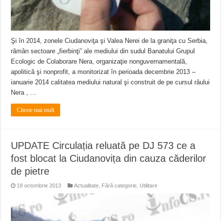
Şi în 2014, zonele Ciudanoviţa şi Valea Nerei de la graniţa cu Serbia,
rămân sectoare „fierbinţi” ale mediului din sudul Banatului Grupul
Ecologic de Colaborare Nera, organizaţie nonguvernamentală,
apolitică şi nonprofit, a monitorizat în perioada decembrie 2013 –
ianuarie 2014 calitatea mediului natural şi construit de pe cursul râului
Nera , …
Citeste mai mult
UPDATE Circulația reluată pe DJ 573 ce a
fost blocat la Ciudanovița din cauza căderilor
de pietre
18 octombrie 2013
Actualitate
,
Fără categorie
,
Utilitare