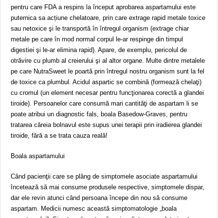
pentru care FDA a respins la început aprobarea aspartamului este
puternica sa acțiune chelatoare, prin care extrage rapid metale toxice
sau netoxice şi le transportă în întregul organism (extrage chiar
metale pe care în mod normal corpul le-ar respinge din timpul
digestiei şi le-ar elimina rapid). Apare, de exemplu, pericolul de
otrăvire cu plumb al creierului şi al altor organe. Multe dintre metalele
pe care NutraSweet le poartă prin întregul nostru organism sunt la fel
de toxice ca plumbul. Acidul aspartic se combină (formează chelaţi)
cu cromul (un element necesar pentru funcţionarea corectă a glandei
tiroide). Persoanelor care consumă mari cantităţi de aspartam li se
poate atribui un diagnostic fals, boala Basedow-Graves, pentru
tratarea căreia bolnavul este supus unei terapii prin iradierea glandei
tiroide, fără a se trata cauza reală!
Boala aspartamului
Când pacienţii care se plâng de simptomele asociate aspartamului
încetează să mai consume produsele respective, simptomele dispar,
dar ele revin atunci când persoana începe din nou să consume
aspartam. Medicii numesc această simptomatologie „boala