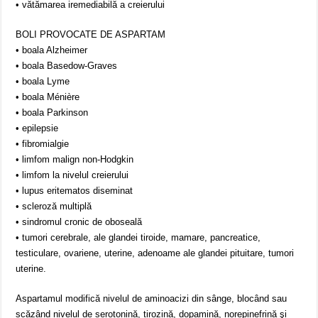
• vătămarea iremediabilă a creierului
BOLI PROVOCATE DE ASPARTAM
• boala Alzheimer
• boala Basedow-Graves
• boala Lyme
• boala Ménière
• boala Parkinson
• epilepsie
• fibromialgie
• limfom malign non-Hodgkin
• limfom la nivelul creierului
• lupus eritematos diseminat
• scleroză multiplă
• sindromul cronic de oboseală
• tumori cerebrale, ale glandei tiroide, mamare, pancreatice,
testiculare, ovariene, uterine, adenoame ale glandei pituitare, tumori
uterine.
Aspartamul modifică nivelul de aminoacizi din sânge, blocând sau
scăzând nivelul de serotonină, tirozină, dopamină, norepinefrină şi