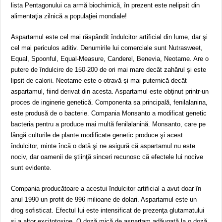
lista Pentagonului ca armă biochimică, în prezent este nelipsit din
alimentaţia zilnică a populaţiei mondiale!
Aspartamul este cel mai răspândit îndulcitor artificial din lume, dar şi
cel mai periculos aditiv. Denumirile lui comerciale sunt Nutrasweet,
Equal, Spoonful, Equal-Measure, Canderel, Benevia, Neotame. Are o
putere de îndulcire de 150-200 de ori mai mare decât zahărul şi este
lipsit de calorii. Neotame este o otravă şi mai puternică decât
aspartamul, fiind derivat din acesta. Aspartamul este obţinut printr-un
proces de inginerie genetică. Componenta sa principală, fenilalanina,
este produsă de o bacterie. Compania Monsanto a modificat genetic
bacteria pentru a produce mai multă fenilalanină. Monsanto, care pe
lângă culturile de plante modificate genetic produce şi acest
îndulcitor, minte încă o dată şi ne asigură că aspartamul nu este
nociv, dar oamenii de ştiinţă sinceri recunosc că efectele lui nocive
sunt evidente.
Compania producătoare a acestui îndulcitor artificial a avut doar în
anul 1990 un profit de 996 milioane de dolari. Aspartamul este un
drog sofisticat. Efectul lui este intensificat de prezenţa glutamatului
şi a altor excitotoxine. O doză mică de aspartam adăugată la o doză