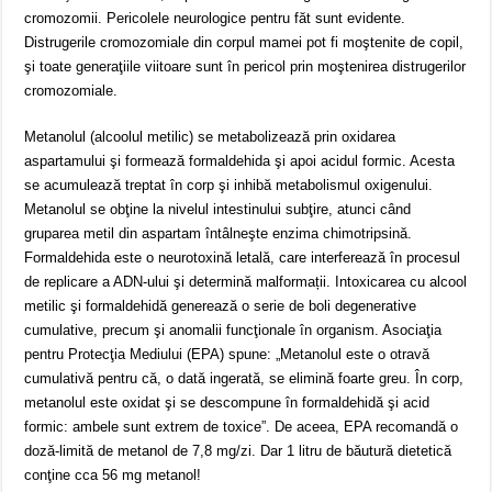
cromozomii. Pericolele neurologice pentru făt sunt evidente.
Distrugerile cromozomiale din corpul mamei pot fi moştenite de copil,
şi toate generaţiile viitoare sunt în pericol prin moştenirea distrugerilor
cromozomiale.
Metanolul (alcoolul metilic) se metabolizează prin oxidarea
aspartamului şi formează formaldehida şi apoi acidul formic. Acesta
se acumulează treptat în corp şi inhibă metabolismul oxigenului.
Metanolul se obţine la nivelul intestinului subţire, atunci când
gruparea metil din aspartam întâlneşte enzima chimotripsină.
Formaldehida este o neurotoxină letală, care interferează în procesul
de replicare a ADN-ului şi determină malformații. Intoxicarea cu alcool
metilic şi formaldehidă generează o serie de boli degenerative
cumulative, precum şi anomalii funcţionale în organism. Asociaţia
pentru Protecţia Mediului (EPA) spune: „Metanolul este o otravă
cumulativă pentru că, o dată ingerată, se elimină foarte greu. În corp,
metanolul este oxidat şi se descompune în formaldehidă şi acid
formic: ambele sunt extrem de toxice”. De aceea, EPA recomandă o
doză-limită de metanol de 7,8 mg/zi. Dar 1 litru de băutură dietetică
conţine cca 56 mg metanol!