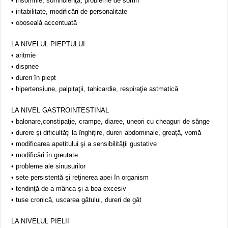
• insomnie, somnolenţă, probleme de somn
• iritabilitate, modificări de personalitate
• oboseală accentuată
LA NIVELUL PIEPTULUI
• aritmie
• dispnee
• dureri în piept
• hipertensiune, palpitaţii, tahicardie, respiraţie astmatică
LA NIVEL GASTROINTESTINAL
• balonare,constipaţie, crampe, diaree, uneori cu cheaguri de sânge
• durere şi dificultăţi la înghiţire, dureri abdominale, greaţă, vomă
• modificarea apetitului şi a sensibilităţii gustative
• modificări în greutate
• probleme ale sinusurilor
• sete persistentă şi reţinerea apei în organism
• tendinţă de a mânca şi a bea excesiv
• tuse cronică, uscarea gâtului, dureri de gât
LA NIVELUL PIELII