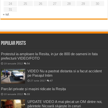
24
25
26
27
28
29
30
31
« iul.
Popular Posts
Protestul ia amploare la Resita, in jur de 800 de oameni in fata
prefecturii VIDEO/FOTO
19 ianuarie 2012
54
VIDEO Nu a pastrat distanta si a facut accident
pe Pasajul Intim
27 iunie 2017
47
Parcări private și mașini ridicate la Reșița
10 ianuarie 2012
33
UPDATE VIDEO A mai plecat un OM dintre noi,
părintele Nicoară slujește în ceruri