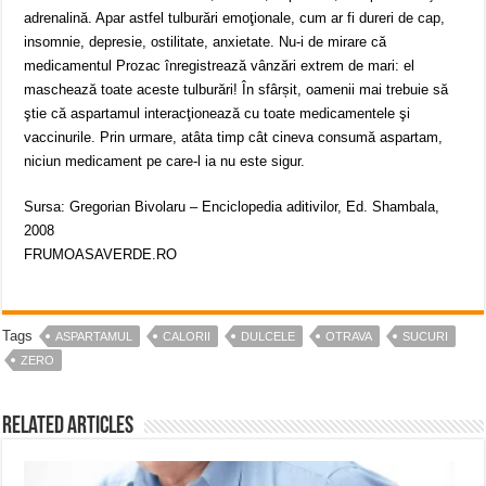
adrenalină. Apar astfel tulburări emoţionale, cum ar fi dureri de cap,
insomnie, depresie, ostilitate, anxietate. Nu-i de mirare că
medicamentul Prozac înregistrează vânzări extrem de mari: el
maschează toate aceste tulburări! În sfârșit, oamenii mai trebuie să
ştie că aspartamul interacţionează cu toate medicamentele şi
vaccinurile. Prin urmare, atâta timp cât cineva consumă aspartam,
niciun medicament pe care-l ia nu este sigur.
Sursa: Gregorian Bivolaru – Enciclopedia aditivilor, Ed. Shambala,
2008
FRUMOASAVERDE.RO
Tags
ASPARTAMUL
CALORII
DULCELE
OTRAVA
SUCURI
ZERO
Related Articles