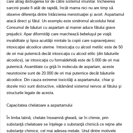
care atrag distrugerea lor de către sistemul imunitar. Încheierea
sarcinii poate fi atât de rapidă, încât mama nici nu are timp să
observe diferenţa dintre întârzierea menstruaţiei şi avort. Aspartamul
atacă direct şi fătul. Un exemplu este sindromul alcoolului fetal.
Consumul de băuturi cu aspartam al mamei aduce fătului grave
prejudicii. Apar diformităţi care marchează bebeluşul pe viaţă:
invaliditate şi lipsa acuităţii mintale la copiii care supravieţuiesc
intoxicaţiei alcoolice uterine. Intoxicaţia cu alcool metilic este de 50
de ori mai puternică decât intoxicaţia cu alcool etilic (din băuturile
alcoolice), iar intoxicaţia cu formaldehidă este de 5.000 de ori mai
puternică. Asamblate cu grijă în molecula de aspartam, aceste
neurotoxine sunt de 20.000 de ori mai puternice decât băuturile
alcoolice. Din cauza extremei toxicităţi a aspartamului, chiar şi
dozele mici sunt distructive, vătămând sistemul nervos al fătului şi
structurile legate de acesta.
Capacitatea chelatoare a aspartamului
În limba latină, chelate înseamnă gheară, iar în chimie, prin
substanţă chelatoare se înţelege o substanţă chimică ce reţine alte
substanţe chimice, cel mai adesea metale. Unul dintre motivele