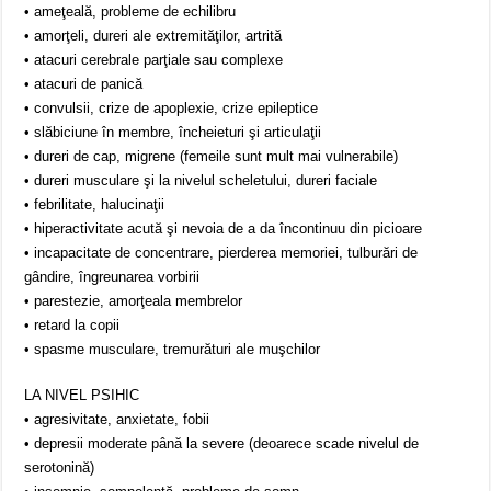
• ameţeală, probleme de echilibru
• amorţeli, dureri ale extremităţilor, artrită
• atacuri cerebrale parţiale sau complexe
• atacuri de panică
• convulsii, crize de apoplexie, crize epileptice
• slăbiciune în membre, încheieturi şi articulaţii
• dureri de cap, migrene (femeile sunt mult mai vulnerabile)
• dureri musculare şi la nivelul scheletului, dureri faciale
• febrilitate, halucinaţii
• hiperactivitate acută şi nevoia de a da încontinuu din picioare
• incapacitate de concentrare, pierderea memoriei, tulburări de
gândire, îngreunarea vorbirii
• parestezie, amorţeala membrelor
• retard la copii
• spasme musculare, tremurături ale muşchilor
LA NIVEL PSIHIC
• agresivitate, anxietate, fobii
• depresii moderate până la severe (deoarece scade nivelul de
serotonină)