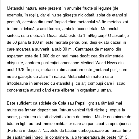
Metanolul natural este prezent în anumite fructe şi legume (de
exemplu, în roşii), dar el nu se găseşte niciodată izolat de etanol şi
pectină, acestea din urmă împiedicând metanolul să fie metabolizat
în formaldehidă şi acid formic, ambele toxine letale. Metanolul
sintetic este o otravă. Doza letală este de 1 ml/kg corp! O absorbţie
de 50 până la 100 ml este mortală pentru om, deşi există cazuri în
care moartea a survenit la sub 30 ml. Cantitatea de metanol din
aspartam este de 1.000 de ori mai mare decât cea din alimentele
obişnuite, conform publicaţiei americane Medical World News din
anul 1978. În plus, metanolul din aspartam este „metanol pur”, care
nu se găseşte ca atare în natură. Metanolul din natură este
întotdeauna în amestec cu etanolul şi cu alţi compuşi care îi scad
concentraţia atunci când este eliberat în organismul uman.
Este suficient ca sticlele de Cola sau Pepsi light să rămână mai
multe ore într-un depozit sau într-un vehicul fără răcire şi expus la
soare, pentru ca ele să devină extrem de toxice. Mii de containere de
băuturi light au fost trimise militarilor care au participat la operaţiunea
„Furtună în deşert”. Navetele de băuturi carbogazoase au rămas timp
de săptămâni întregi în containere, la o temperatură de peste 40° C.