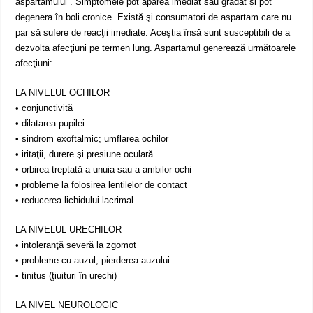
aspartamului”. Simptomele pot apărea imediat sau gradat și pot
degenera în boli cronice. Există şi consumatori de aspartam care nu
par să sufere de reacţii imediate. Aceştia însă sunt susceptibili de a
dezvolta afecţiuni pe termen lung. Aspartamul generează următoarele
afecţiuni:
LA NIVELUL OCHILOR
• conjunctivită
• dilatarea pupilei
• sindrom exoftalmic; umflarea ochilor
• iritaţii, durere şi presiune oculară
• orbirea treptată a unuia sau a ambilor ochi
• probleme la folosirea lentilelor de contact
• reducerea lichidului lacrimal
LA NIVELUL URECHILOR
• intoleranţă severă la zgomot
• probleme cu auzul, pierderea auzului
• tinitus (ţiuituri în urechi)
LA NIVEL NEUROLOGIC