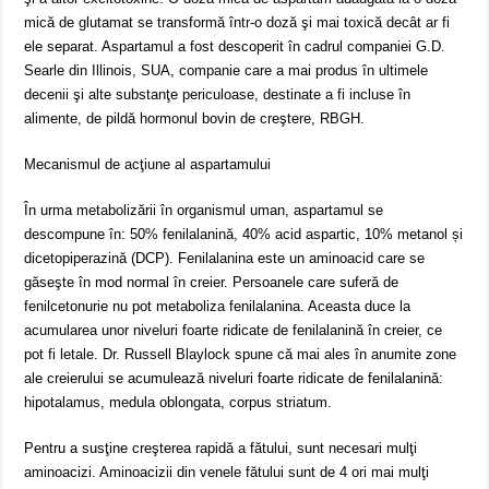
mică de glutamat se transformă într-o doză şi mai toxică decât ar fi
ele separat. Aspartamul a fost descoperit în cadrul companiei G.D.
Searle din Illinois, SUA, companie care a mai produs în ultimele
decenii şi alte substanţe periculoase, destinate a fi incluse în
alimente, de pildă hormonul bovin de creştere, RBGH.
Mecanismul de acţiune al aspartamului
În urma metabolizării în organismul uman, aspartamul se
descompune în: 50% fenilalanină, 40% acid aspartic, 10% metanol și
dicetopiperazină (DCP). Fenilalanina este un aminoacid care se
găseşte în mod normal în creier. Persoanele care suferă de
fenilcetonurie nu pot metaboliza fenilalanina. Aceasta duce la
acumularea unor niveluri foarte ridicate de fenilalanină în creier, ce
pot fi letale. Dr. Russell Blaylock spune că mai ales în anumite zone
ale creierului se acumulează niveluri foarte ridicate de fenilalanină:
hipotalamus, medula oblongata, corpus striatum.
Pentru a susţine creşterea rapidă a fătului, sunt necesari mulţi
aminoacizi. Aminoacizii din venele fătului sunt de 4 ori mai mulţi