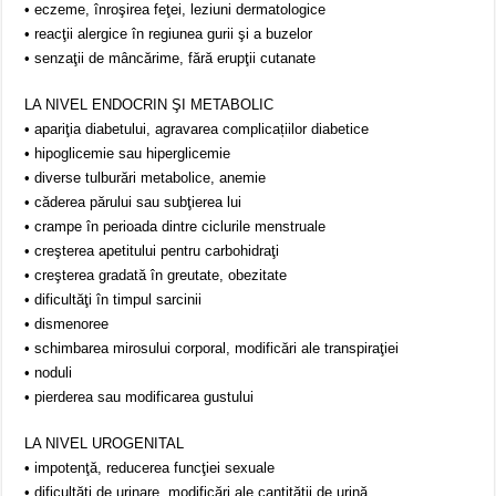
• eczeme, înroşirea feţei, leziuni dermatologice
• reacţii alergice în regiunea gurii şi a buzelor
• senzaţii de mâncărime, fără erupţii cutanate
LA NIVEL ENDOCRIN ŞI METABOLIC
• apariţia diabetului, agravarea complicațiilor diabetice
• hipoglicemie sau hiperglicemie
• diverse tulburări metabolice, anemie
• căderea părului sau subţierea lui
• crampe în perioada dintre ciclurile menstruale
• creşterea apetitului pentru carbohidraţi
• creşterea gradată în greutate, obezitate
• dificultăţi în timpul sarcinii
• dismenoree
• schimbarea mirosului corporal, modificări ale transpiraţiei
• noduli
• pierderea sau modificarea gustului
LA NIVEL UROGENITAL
• impotenţă, reducerea funcţiei sexuale
• dificultăţi de urinare, modificări ale cantităţii de urină