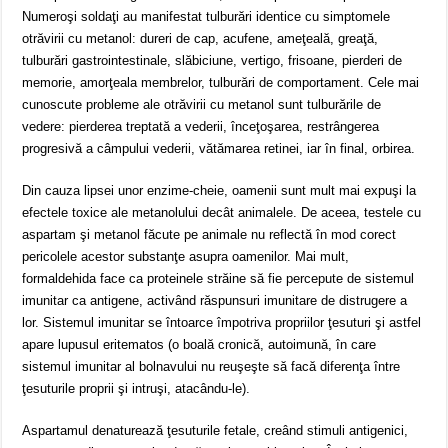
Numeroşi soldaţi au manifestat tulburări identice cu simptomele
otrăvirii cu metanol: dureri de cap, acufene, ameţeală, greaţă,
tulburări gastrointestinale, slăbiciune, vertigo, frisoane, pierderi de
memorie, amorţeala membrelor, tulburări de comportament. Cele mai
cunoscute probleme ale otrăvirii cu metanol sunt tulburările de
vedere: pierderea treptată a vederii, înceţoşarea, restrângerea
progresivă a câmpului vederii, vătămarea retinei, iar în final, orbirea.
Din cauza lipsei unor enzime-cheie, oamenii sunt mult mai expuşi la
efectele toxice ale metanolului decât animalele. De aceea, testele cu
aspartam şi metanol făcute pe animale nu reflectă în mod corect
pericolele acestor substanţe asupra oamenilor. Mai mult,
formaldehida face ca proteinele străine să fie percepute de sistemul
imunitar ca antigene, activând răspunsuri imunitare de distrugere a
lor. Sistemul imunitar se întoarce împotriva propriilor ţesuturi şi astfel
apare lupusul eritematos (o boală cronică, autoimună, în care
sistemul imunitar al bolnavului nu reuşeşte să facă diferenţa între
ţesuturile proprii şi intruşi, atacându-le).
Aspartamul denaturează ţesuturile fetale, creând stimuli antigenici,