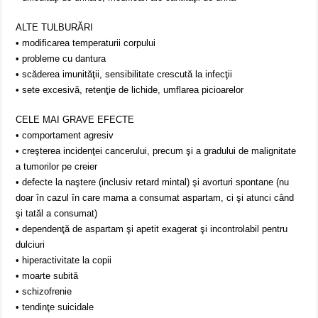
ALTE TULBURĂRI
• modificarea temperaturii corpului
• probleme cu dantura
• scăderea imunităţii, sensibilitate crescută la infecţii
• sete excesivă, retenţie de lichide, umflarea picioarelor
CELE MAI GRAVE EFECTE
• comportament agresiv
• creşterea incidenţei cancerului, precum şi a gradului de malignitate
a tumorilor pe creier
• defecte la naştere (inclusiv retard mintal) şi avorturi spontane (nu
doar în cazul în care mama a consumat aspartam, ci şi atunci când
şi tatăl a consumat)
• dependenţă de aspartam şi apetit exagerat şi incontrolabil pentru
dulciuri
• hiperactivitate la copii
• moarte subită
• schizofrenie
• tendinţe suicidale