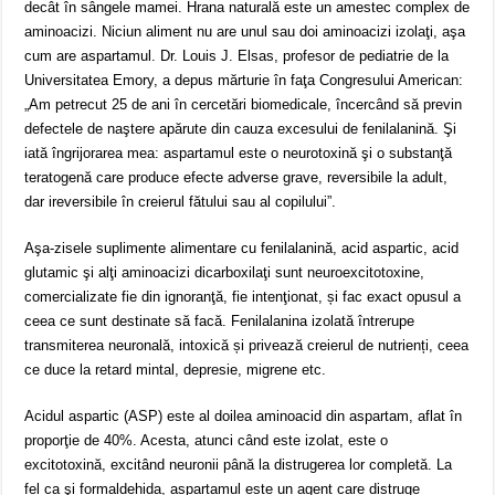
decât în sângele mamei. Hrana naturală este un amestec complex de
aminoacizi. Niciun aliment nu are unul sau doi aminoacizi izolaţi, aşa
cum are aspartamul. Dr. Louis J. Elsas, profesor de pediatrie de la
Universitatea Emory, a depus mărturie în faţa Congresului American:
„Am petrecut 25 de ani în cercetări biomedicale, încercând să previn
defectele de naştere apărute din cauza excesului de fenilalanină. Şi
iată îngrijorarea mea: aspartamul este o neurotoxină şi o substanţă
teratogenă care produce efecte adverse grave, reversibile la adult,
dar ireversibile în creierul fătului sau al copilului”.
Aşa-zisele suplimente alimentare cu fenilalanină, acid aspartic, acid
glutamic şi alţi aminoacizi dicarboxilaţi sunt neuroexcitotoxine,
comercializate fie din ignoranţă, fie intenţionat, și fac exact opusul a
ceea ce sunt destinate să facă. Fenilalanina izolată întrerupe
transmiterea neuronală, intoxică și privează creierul de nutrienți, ceea
ce duce la retard mintal, depresie, migrene etc.
Acidul aspartic (ASP) este al doilea aminoacid din aspartam, aflat în
proporţie de 40%. Acesta, atunci când este izolat, este o
excitotoxină, excitând neuronii până la distrugerea lor completă. La
fel ca şi formaldehida, aspartamul este un agent care distruge