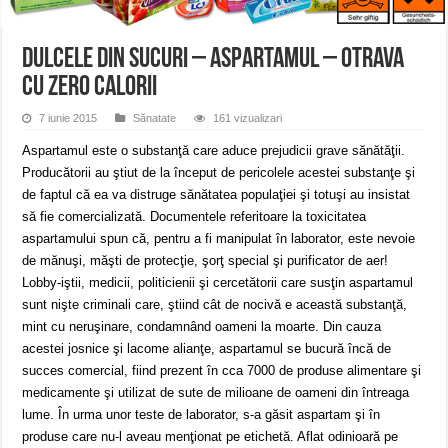
Ștrandul Termal Ring din Oravița – locul unde natura a ascuns un izvor de sănă
Miresme de lavandă, mentă și flori de vară și râsete de copii la Carașova VIDEO
DULCELE DIN SUCURI – ASPARTAMUL – OTRAVA
ANUNȚ OPRIRE APĂ în Reșița – avarie – 04.08.2026 – str. Văliugului și Plasto
CU ZERO CALORII
7 iunie 2015
Sănatate
161 vizualizari
Aspartamul este o substanţă care aduce prejudicii grave sănătăţii.
Producătorii au ştiut de la început de pericolele acestei substanţe şi
de faptul că ea va distruge sănătatea populaţiei şi totuşi au insistat
să fie comercializată. Documentele referitoare la toxicitatea
aspartamului spun că, pentru a fi manipulat în laborator, este nevoie
de mănuşi, măşti de protecţie, şorţ special şi purificator de aer!
Lobby-iştii, medicii, politicienii şi cercetătorii care susţin aspartamul
sunt nişte criminali care, ştiind cât de nocivă e această substanţă,
mint cu neruşinare, condamnând oameni la moarte. Din cauza
acestei josnice şi lacome alianţe, aspartamul se bucură încă de
succes comercial, fiind prezent în cca 7000 de produse alimentare şi
medicamente şi utilizat de sute de milioane de oameni din întreaga
lume. În urma unor teste de laborator, s-a găsit aspartam şi în
produse care nu-l aveau menţionat pe etichetă. Aflat odinioară pe