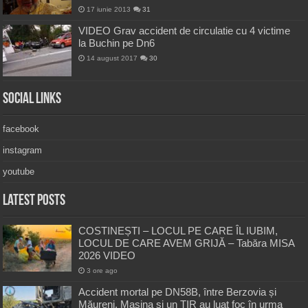
17 iunie 2013
31
VIDEO Grav accident de circulatie cu 4 victime
la Buchin pe Dn6
14 august 2017
30
Social Links
facebook
instagram
youtube
Latest Posts
COSTINEȘTI – LOCUL PE CARE ÎL IUBIM,
LOCUL DE CARE AVEM GRIJĂ – Tabăra MISA
2026 VIDEO
3 ore ago
Accident mortal pe DN58B, între Berzovia și
Măureni. Mașina și un TIR au luat foc în urma