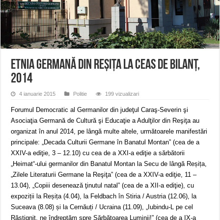
Miresme de lavandă, mentă și flori de vară și râsete de copii la Carașova VIDEO
ANUNȚ OPRIRE APĂ în Reșița – avarie – 04.08.2026 – str. Văliugului și Plasto
ANUNŢ OPRIRE APĂ în CARANSEBEȘ – 04.08.2026 – avarie – Calea Severinu
Etnia germană din Reşiţa la ceas de bilanţ,
2014
4 ianuarie 2015
Politie
199 vizualizari
Forumul Democratic al Germanilor din judeţul Caraş-Severin şi
Asociaţia Germană de Cultură şi Educaţie a Adulţilor din Reşiţa au
organizat în anul 2014, pe lângă multe altele, următoarele manifestări
principale: „Decada Culturii Germane în Banatul Montan” (cea de a
XXIV-a ediţie, 3 – 12.10) cu cea de a XXI-a ediţie a sărbătorii
„Heimat“-ului germanilor din Banatul Montan la Secu de lângă Reșița,
„Zilele Literaturii Germane la Reşiţa” (cea de a XXIV-a ediţie, 11 –
13.04), „Copiii desenează ţinutul natal” (cea de a XII-a ediţie), cu
expoziții la Reșița (4.04), la Feldbach în Stiria / Austria (12.06), la
Suceava (8.08) și la Cernăuți / Ucraina (11.09), „Iubindu-L pe cel
Răstignit, ne îndreptăm spre Sărbătoarea Luminii!” (cea de a IX-a