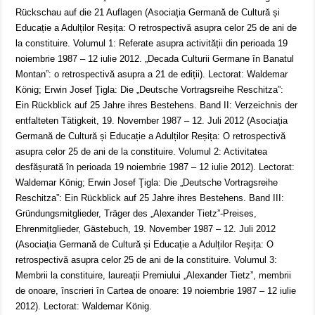
Rückschau auf die 21 Auflagen (Asociația Germană de Cultură și
Educație a Adulților Reșița: O retrospectivă asupra celor 25 de ani de
la constituire. Volumul 1: Referate asupra activității din perioada 19
noiembrie 1987 – 12 iulie 2012. „Decada Culturii Germane în Banatul
Montan”: o retrospectivă asupra a 21 de ediții). Lectorat: Waldemar
König; Erwin Josef Ţigla: Die „Deutsche Vortragsreihe Reschitza”:
Ein Rückblick auf 25 Jahre ihres Bestehens. Band II: Verzeichnis der
entfalteten Tätigkeit, 19. November 1987 – 12. Juli 2012 (Asociația
Germană de Cultură și Educație a Adulților Reșița: O retrospectivă
asupra celor 25 de ani de la constituire. Volumul 2: Activitatea
desfășurată în perioada 19 noiembrie 1987 – 12 iulie 2012). Lectorat:
Waldemar König; Erwin Josef Ţigla: Die „Deutsche Vortragsreihe
Reschitza”: Ein Rückblick auf 25 Jahre ihres Bestehens. Band III:
Gründungsmitglieder, Träger des „Alexander Tietz”-Preises,
Ehrenmitglieder, Gästebuch, 19. November 1987 – 12. Juli 2012
(Asociația Germană de Cultură și Educație a Adulților Reșița: O
retrospectivă asupra celor 25 de ani de la constituire. Volumul 3:
Membrii la constituire, laureații Premiului „Alexander Tietz”, membrii
de onoare, înscrieri în Cartea de onoare: 19 noiembrie 1987 – 12 iulie
2012). Lectorat: Waldemar König.