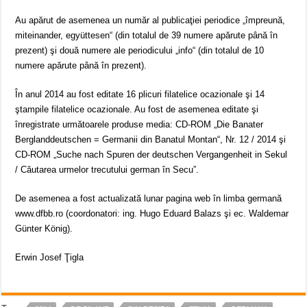
Au apărut de asemenea un număr al publicaţiei periodice „împreună,
miteinander, együttesen“ (din totalul de 39 numere apărute până în
prezent) şi două numere ale periodicului „info“ (din totalul de 10
numere apărute până în prezent).
În anul 2014 au fost editate 16 plicuri filatelice ocazionale şi 14
ştampile filatelice ocazionale. Au fost de asemenea editate şi
înregistrate următoarele produse media: CD-ROM „Die Banater
Berglanddeutschen = Germanii din Banatul Montan“, Nr. 12 / 2014 şi
CD-ROM „Suche nach Spuren der deutschen Vergangenheit in Sekul
/ Căutarea urmelor trecutului german în Secu”.
De asemenea a fost actualizată lunar pagina web în limba germană
www.dfbb.ro (coordonatori: ing. Hugo Eduard Balazs şi ec. Waldemar
Günter König).
Erwin Josef Ţigla