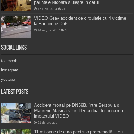
părintele Nicoară slujește în ceruri
17 iunie 2013
31
VIDEO Grav accident de circulatie cu 4 victime
la Buchin pe Dn6
14 august 2017
30
Social Links
facebook
instagram
youtube
Latest Posts
Accident mortal pe DN58B, între Berzovia și
Măureni. Mașina și un TIR au luat foc în urma
impactului VIDEO
21 de ore ago
11 milioane de euro pentru o promenadă… cu