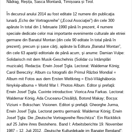
Nădrag, Reșița, Sasca Montană, Timișoara și Tirol.
În decursul anului 2014 au fost editate 12 numere din publicaţia
lunară „Echo der Vortragsreihe” („Ecoul Asociaţiei”) din cele 300
apărute în total din 1 februarie 1990 până în prezent, 4 numere
speciale dedicate celor mai importante evenimente culturale ale etniei
germane din Banatul Montan (din cele 90 editate în total până în
prezent), precum şi șase cărţi, apărute la Editura „Banatul Montan”,
din cele 63 apariţii editoriale de până acum, şi anume: Damian Vulpe:
Solidarisch mit dem Musik-Geschehnis (Solidar cu întâmplări
muzicale). Redacția: Erwin Josef Ţigla. Lectorat: Waldemar König;
Carol Bereczky: Album cu fotografii din Primul Război Mondial =
Album mit Fotos aus dem Ersten Weltkrieg = Elsö-Világháborús
fénykép-albuma = World War I. Photos Album. Editor şi prefaţă:
Erwin Josef Ţigla. Cuvinte introductive: Viorica Ana Farkas. Lectorat:
Waldemar König, Ada Cruceanu-Chisăliță, Botond Makay; Bocșa:
Viziuni = Bokschan: Visionen. Editori şi prefaţă: Gheorghe Jurma,
Erwin Josef Ţigla. Lectorat pentru germană: Waldemar König; Erwin
Josef Ţigla: Die „Deutsche Vortragsreihe Reschitza”: Ein Rückblick
auf 25 Jahre ihres Bestehens. Band I: Arbeitsberichte 19. November
1987 – 12. Juli 2012. „Deutsche Kulturdekade im Banater Bergland”: