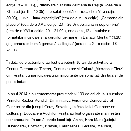
ediţie, 8 – 10.05), „Primăvara culturală germană la Reşiţa” (cea de a
XII-a ediţie, 8 – 10.05), „Te salut, copilărie!” (cea de a VI-a ediţie,
30.05), „Iunie – luna expoziţiilor” (cea de a VII-a ediţie), „Germana din
plăcere” (cea de a XV-a ediţie, 20 – 26.07), „Gărâna în septembrie“
(cea de a XVI-a ediţie, 20 – 21.09.), cea de a „12-a Întâlnire a
formaţiilor muzicale şi a corurilor germane în Banatul Montan” (4.10)
şi „Toamna culturală germană la Reşiţa” (cea de a XII-a ediţie, 18 –
24.11).
În data de 6 octombrie au fost sărbătoriți 10 ani de activitate a
Centrul German de Tineret, Documentare și Cultură „Alexander Tietz“
din Reșița, cu participarea unor importante personalități din țară și de
peste hotare.
În anul 2014 s-au comemorat pretutindeni 100 de ani de la izbucnirea
Primului Război Mondial. Din inițiativa Forumului Democratic al
Germanilor din județul Caraș-Severin și a Asociației Germane de
Cultură și Educație a Adulților Reșița au fost organizate manifestări
comemorative în următoarele localități: Anina, Baru Mare (județul
Hunedoara), Bozovici, Brezon, Caransebeș, Gârliște, Măureni,