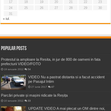
17
18
19
20
21
22
23
24
25
26
27
28
29
30
31
« iul.
Popular Posts
Protestul ia amploare la Resita, in jur de 800 de oameni in fata
prefecturii VIDEO/FOTO
19 ianuarie 2012
54
VIDEO Nu a pastrat distanta si a facut accident
pe Pasajul Intim
27 iunie 2017
47
Parcări private și mașini ridicate la Reșița
10 ianuarie 2012
33
UPDATE VIDEO A mai plecat un OM dintre noi,