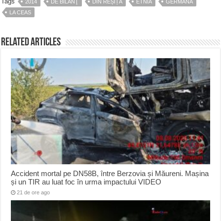
Tags
2014
DE BILANŢ
DIN REȘIȚA
ETNIA
GERMANA
LA CEAS
Related Articles
Accident mortal pe DN58B, între Berzovia și Măureni. Mașina
și un TIR au luat foc în urma impactului VIDEO
21 de ore ago