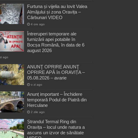
Furtuna și vijelia au lovit Valea
Almăjului și zona Oravița –
Cărbunari VIDEO
4 ore ago
Întreruperi temporare ale
furnizării apei potabile în
Bocșa Română, în data de 6
august 2026
zi ago
ANUNŢ OPRIRE ANUNŢ
OPRIRE APĂ în ORAVIȚA –
05.08.2026 – avarie
o zi ago
Anunț important – Închidere
temporară Podul de Piatră din
Herculane
2 zile ago
Ștrandul Termal Ring din
Oravița – locul unde natura a
ascuns un izvor de sănătate