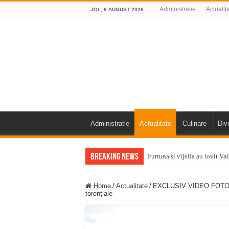
Administratie
Actualit
JOI , 6 AUGUST 2026
Administratie
Actualitate
Culinare
Div
Breaking News
Furtuna și vijelia au lovit V
Întreruperi temporare ale fur
Home
/
Actualitate
/
EXCLUSIV VIDEO FOTO Vale
ANUNŢ OPRIRE ANUNŢ OPRIR
torențiale
Anunț important – Închidere 
Ștrandul Termal Ring din Ora