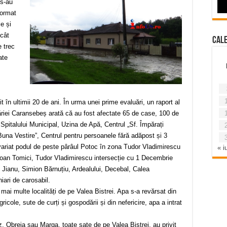
 s-au
format
e și
ecât
Cal
 trec
ate
 în ultimii 20 de ani. În urma unei prime evaluări, un raport al
măriei Caransebeș arată că au fost afectate 65 de case, 100 de
Spitalului Municipal, Uzina de Apă, Centrul „Sf. Împărați
una Vestire”, Centrul pentru persoanele fără adăpost și 3
variat podul de peste pârâul Potoc în zona Tudor Vladimirescu
« iu
 Ioan Tomici, Tudor Vladimirescu intersecție cu 1 Decembrie
n Jianu, Simion Bărnuțiu, Ardealului, Decebal, Calea
niari de carosabil.
i mai multe localități de pe Valea Bistrei. Apa s-a revărsat din
ricole, sute de curți și gospodării și din nefericire, apa a intrat
z, Obreja sau Marga, toate sate de pe Valea Bistrei, au privit