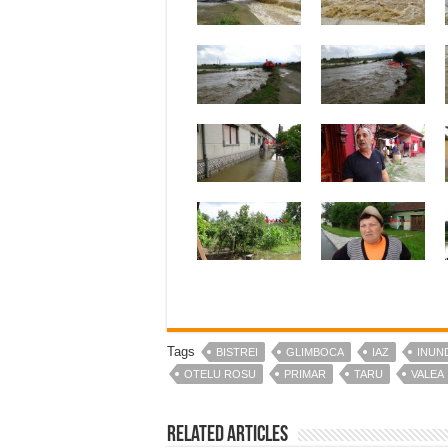
Tags
BISTREI
GLIMBOCA
IAZ
INUND
OTELU ROSU
PRIMAR
TARU
VALEA
Related Articles