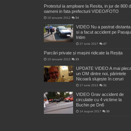
Protestul ia amploare la Resita, in jur de 800 
oameni in fata prefecturii VIDEO/FOTO
19 ianuarie 2012
54
VIDEO Nu a pastrat distanta
si a facut accident pe Pasaju
Intim
27 iunie 2017
47
Parcări private și mașini ridicate la Reșița
10 ianuarie 2012
33
UPDATE VIDEO A mai pleca
un OM dintre noi, părintele
Nicoară slujește în ceruri
17 iunie 2013
31
VIDEO Grav accident de
circulatie cu 4 victime la
Buchin pe Dn6
14 august 2017
30