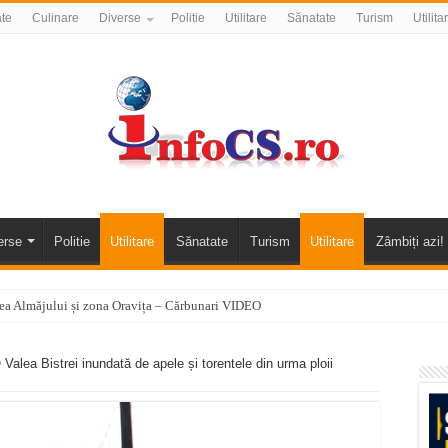
ate
Culinare
Diverse
Politie
Utilitare
Sănatate
Turism
Utilita
erse
Politie
Utilitare
Sănatate
Turism
Utilitare
Zâmbiți azi!
alea Almăjului și zona Oravița – Cărbunari VIDEO
nizării apei potabile în Bocșa Română, în data de 6 august 2026
a Bistrei inundată de apele și torentele din urma ploii
E APĂ în ORAVIȚA – 05.08.2026 – avarie
temporară Podul de Piatră din Herculane
vița – locul unde natura a ascuns un izvor de sănătate VIDEO