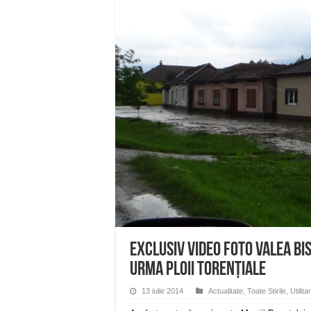
Miresme de lavandă, mentă și 
ANUNȚ OPRIRE APĂ în Reșița 
ANUNŢ OPRIRE APĂ în CARAN
ANUNŢ OPRIRE APĂ în CA
ANUNȚ OPRIRE APĂ în Reșița,
EXCLUSIV VIDEO FOTO Valea Bis
urma ploii torențiale
13 iulie 2014
Actualitate
,
Toate Stirile
,
Utilita