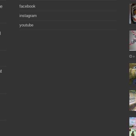
de
facebook
instagram
youtube
l
o 
t