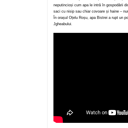
neputincioși cum apa le intră în gospodării di
saci cu nisip sau chiar covoare și haine – nu
În orașul Oțelu Roșu, apa Bistrei a rupt un p
Jgheabului.