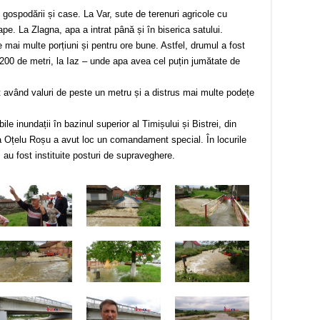
ospodării și case. La Var, sute de terenuri agricole cu
e. La Zlagna, apa a intrat până și în biserica satului.
ai multe porțiuni și pentru ore bune. Astfel, drumul a fost
200 de metri, la Iaz – unde apa avea cel puțin jumătate de
lt având valuri de peste un metru și a distrus mai multe podețe
le inundații în bazinul superior al Timișului și Bistrei, din
 la Oțelu Roșu a avut loc un comandament special. În locurile
, au fost instituite posturi de supraveghere.