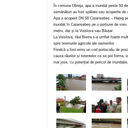
În comuna Obreja, apa a inundat peste 50 de g
semănături au fost spălate sau acoperite de ap
Apa a acoperit DN 58 Caransebeș – Hațeg pe m
inundat în Caransebeș pe o porțiune de vreo 
metru, dar și la Voislova sau Băuțar.
La Voislova, râul Bistra s-a umflat foarte mu
spre terenurile agricole ale oamenilor.
Fiindcă a fost emis un cod portocaliu de posibi
cauza râurilor și torentelor ce se pot forma,
mai jose, cu potențial de pericol de inundație