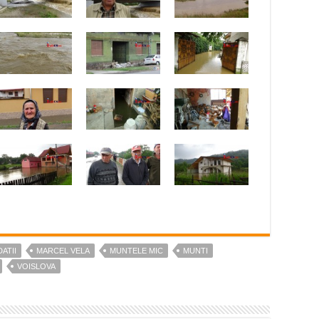
ATII
MARCEL VELA
MUNTELE MIC
MUNTI
VOISLOVA