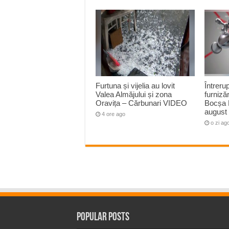
Furtuna și vijelia au lovit
Întreru
Valea Almăjului și zona
furnizăr
Oravița – Cărbunari VIDEO
Bocșa 
august
4 ore ago
o zi ag
Popular Posts