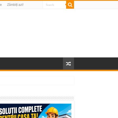
re
Zâmbiți azi!