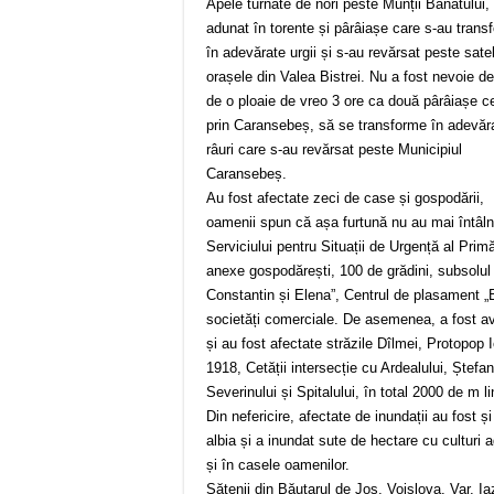
Apele turnate de nori peste Munții Banatului,
adunat în torente și pârâiașe care s-au trans
în adevărate urgii și s-au revărsat peste satel
orașele din Valea Bistrei. Nu a fost nevoie d
de o ploaie de vreo 3 ore ca două pârâiașe ce
prin Caransebeș, să se transforme în adevăr
râuri care s-au revărsat peste Municipiul
Caransebeș.
Au fost afectate zeci de case și gospodării,
oamenii spun că așa furtună nu au mai întâlnit
Serviciului pentru Situații de Urgență al Pri
anexe gospodărești, 100 de grădini, subsolul 
Constantin și Elena”, Centrul de plasament „B
societăți comerciale. De asemenea, a fost a
și au fost afectate străzile Dîlmei, Protopop
1918, Cetății intersecție cu Ardealului, Ștefa
Severinului și Spitalului, în total 2000 de m li
Din nefericire, afectate de inundații au fost ș
albia și a inundat sute de hectare cu culturi ag
și în casele oamenilor.
Sătenii din Băuțarul de Jos, Voislova, Var, Ia