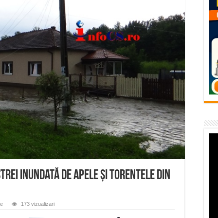
flori de vară și râsete de copii la Carașova VIDEO
– avarie – 04.08.2026 – str. Văliugului și Plastomet
SEBEȘ – 04.08.2026 – avarie – Calea Severinului
RANSEBEȘ avarie
 cartier Țerova – avarie – 04.08.2026
trei inundată de apele și torentele din
re
173 vizualizari