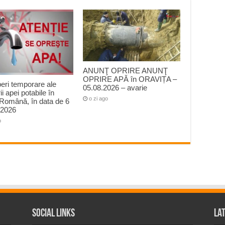
ANUNŢ OPRIRE ANUNŢ
OPRIRE APĂ în ORAVIȚA –
peri temporare ale
05.08.2026 – avarie
ii apei potabile în
o zi ago
Română, în data de 6
 2026
o
Social Links
La