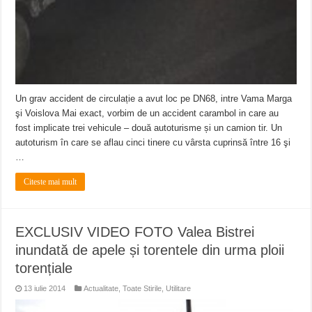
Un grav accident de circulație a avut loc pe DN68, intre Vama Marga
şi Voislova Mai exact, vorbim de un accident carambol in care au
fost implicate trei vehicule – două autoturisme și un camion tir. Un
autoturism în care se aflau cinci tinere cu vârsta cuprinsă între 16 şi
…
Citeste mai mult
EXCLUSIV VIDEO FOTO Valea Bistrei
inundată de apele și torentele din urma ploii
torențiale
13 iulie 2014
Actualitate
,
Toate Stirile
,
Utilitare