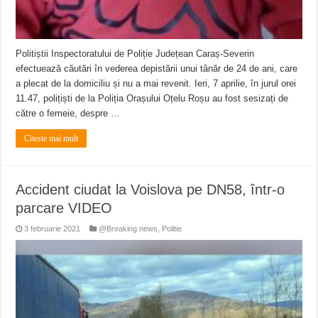
Politiștii Inspectoratului de Poliție Județean Caraș-Severin
efectuează căutări în vederea depistării unui tânăr de 24 de ani, care
a plecat de la domiciliu și nu a mai revenit. Ieri, 7 aprilie, în jurul orei
11.47, polițiști de la Poliția Orașului Oțelu Roșu au fost sesizați de
către o femeie, despre …
Citeste mai mult
Accident ciudat la Voislova pe DN58, într-o
parcare VIDEO
3 februarie 2021
@Breaking news
,
Politie