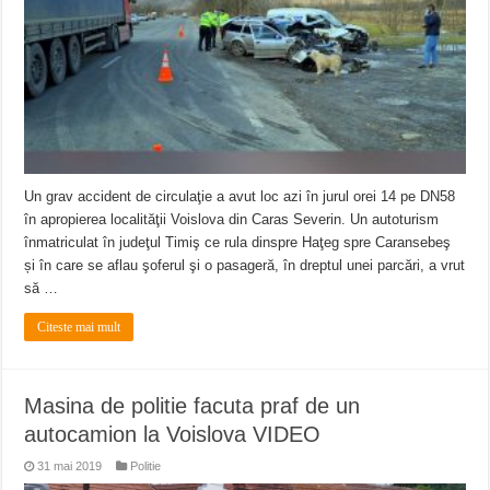
Un grav accident de circulaţie a avut loc azi în jurul orei 14 pe DN58
în apropierea localităţii Voislova din Caras Severin. Un autoturism
înmatriculat în judeţul Timiş ce rula dinspre Haţeg spre Caransebeş
și în care se aflau şoferul şi o pasageră, în dreptul unei parcări, a vrut
să …
Citeste mai mult
Masina de politie facuta praf de un
autocamion la Voislova VIDEO
31 mai 2019
Politie