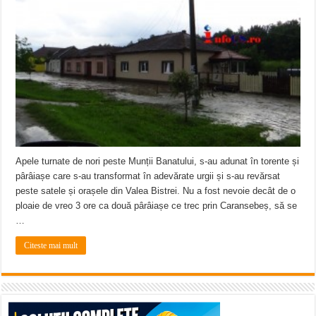
Apele turnate de nori peste Munții Banatului, s-au adunat în torente și
pârâiașe care s-au transformat în adevărate urgii și s-au revărsat
peste satele și orașele din Valea Bistrei. Nu a fost nevoie decât de o
ploaie de vreo 3 ore ca două pârâiașe ce trec prin Caransebeș, să se
…
Citeste mai mult