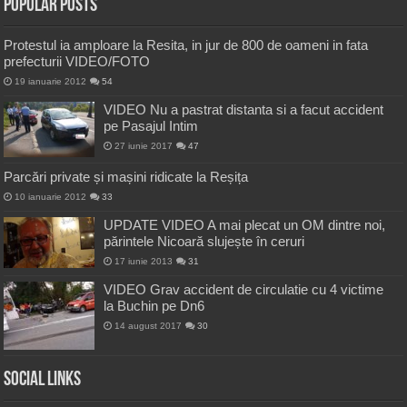
Popular Posts
Protestul ia amploare la Resita, in jur de 800 de oameni in fata
prefecturii VIDEO/FOTO
19 ianuarie 2012
54
VIDEO Nu a pastrat distanta si a facut accident
pe Pasajul Intim
27 iunie 2017
47
Parcări private și mașini ridicate la Reșița
10 ianuarie 2012
33
UPDATE VIDEO A mai plecat un OM dintre noi,
părintele Nicoară slujește în ceruri
17 iunie 2013
31
VIDEO Grav accident de circulatie cu 4 victime
la Buchin pe Dn6
14 august 2017
30
Social Links