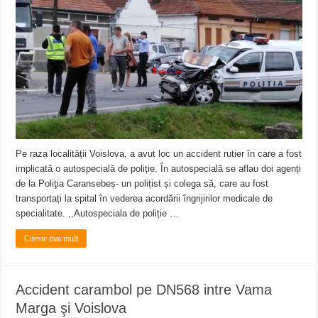
Pe raza localității Voislova, a avut loc un accident rutier în care a fost
implicată o autospecială de poliție. În autospecială se aflau doi agenți
de la Poliţia Caransebeș- un polițist și colega să, care au fost
transportați la spital în vederea acordării îngrijirilor medicale de
specialitate. ,,Autospeciala de poliție …
Citeste mai mult
Accident carambol pe DN568 intre Vama
Marga şi Voislova