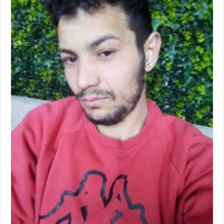
ANUNŢ OPRIRE APĂ în CARANSEBEȘ – 04.08.2026 – avarie – Calea Severinu
ANUNŢ OPRIRE APĂ în CARANSEBEȘ avarie
ANUNȚ OPRIRE APĂ în Reșița, cartier Țerova – avarie – 04.08.2026