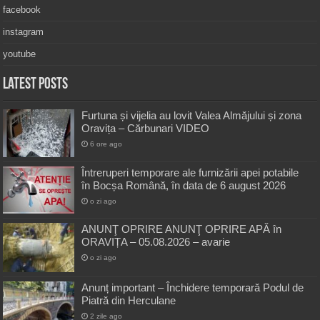
facebook
instagram
youtube
Latest Posts
Furtuna și vijelia au lovit Valea Almăjului și zona
Oravița – Cărbunari VIDEO
6 ore ago
Întreruperi temporare ale furnizării apei potabile
în Bocșa Română, în data de 6 august 2026
o zi ago
ANUNŢ OPRIRE ANUNŢ OPRIRE APĂ în
ORAVIȚA – 05.08.2026 – avarie
o zi ago
Anunț important – Închidere temporară Podul de
Piatră din Herculane
2 zile ago