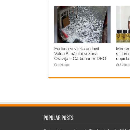
Furtuna și vijelia au lovit
Miresm
Valea Almăjului și zona
și flori
Oravița – Cărbunari VIDEO
copii 
o zi ago
3 zile 
Popular Posts