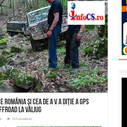
vița – locul unde natura a ascuns un izvor de sănătate VIDEO
flori de vară și râsete de copii la Carașova VIDEO
– avarie – 04.08.2026 – str. Văliugului și Plastomet
SEBEȘ – 04.08.2026 – avarie – Calea Severinului
RANSEBEȘ avarie
 România și cea de a V a diție a GPS
ffroad la Văliug
le
213 vizualizari