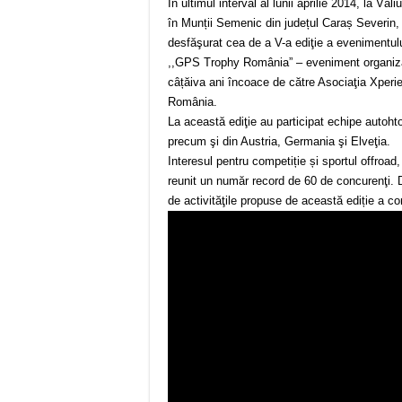
În ultimul interval al lunii aprilie 2014, la Văli
în Munții Semenic din județul Caraș Severin,
desfăşurat cea de a V-a ediţie a evenimentul
,,GPS Trophy România” – eveniment organiz
câțăiva ani încoace de către Asociaţia Xperi
România.
La această ediţie au participat echipe autoht
precum şi din Austria, Germania şi Elveţia.
Interesul pentru competiție și sportul offroad,
reunit un număr record de 60 de concurenţi. Di
de activităţile propuse de această ediție a co