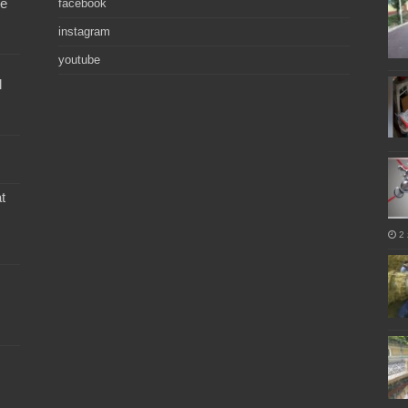
de
facebook
instagram
youtube
l
t
2 