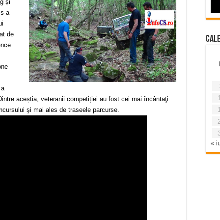
ug și
 s-a
ui
at de
Cal
ence
one
 a
ntre aceștia, veteranii competiției au fost cei mai încântaţi
ncursului şi mai ales de traseele parcurse.
« iu