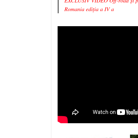
EXCLUSIV VIDEO Off-road și pl
Romania ediția a IV a