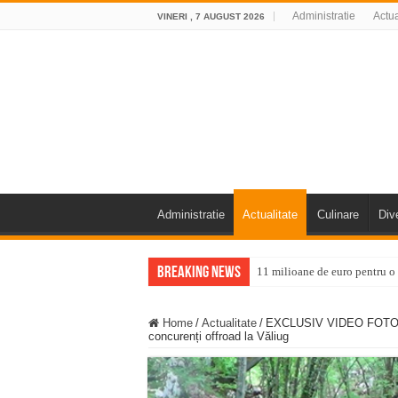
Administratie
Actua
VINERI , 7 AUGUST 2026
Administratie
Actualitate
Culinare
Div
Breaking News
11 milioane de euro pentru
Furtuna și vijelia au lovit V
Home
/
Actualitate
/
EXCLUSIV VIDEO FOTO Xp
Întreruperi temporare ale fur
concurenți offroad la Văliug
ANUNŢ OPRIRE ANUNŢ OPRIR
Anunț important – Închidere 