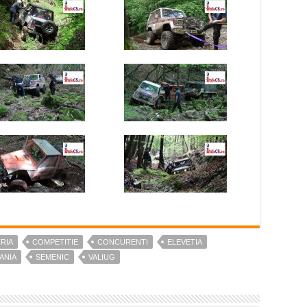
RIA
COMPETITIE
CONCURENTI
ELEVETIA
ANIA
SEMENIC
VALIUG