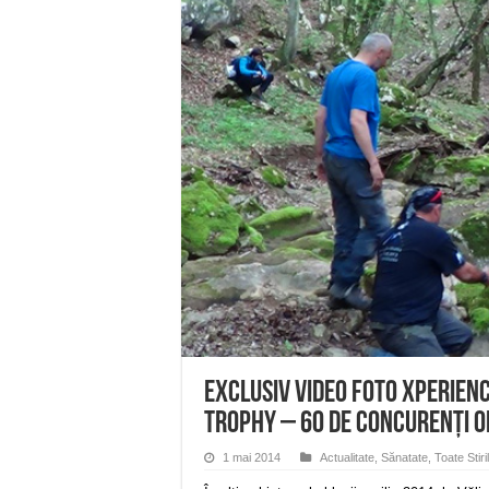
Ștrandul Termal Ring din Ora
Miresme de lavandă, mentă și 
ANUNȚ OPRIRE APĂ în Reșița 
ANUNŢ OPRIRE APĂ în CARAN
ANUNŢ OPRIRE APĂ în CA
EXCLUSIV VIDEO FOTO Xperience
Trophy – 60 de concurenți o
1 mai 2014
Actualitate
,
Sănatate
,
Toate Stiri