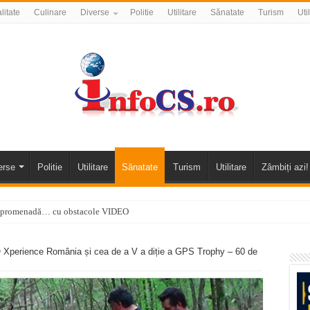
litate
Culinare
Diverse
Politie
Utilitare
Sănatate
Turism
Uti
erse
Politie
Utilitare
Sănatate
Turism
Utilitare
Zâmbiți azi!
 o promenadă… cu obstacole VIDEO
alea Almăjului și zona Oravița – Cărbunari VIDEO
erience România și cea de a V a diție a GPS Trophy – 60 de
nizării apei potabile în Bocșa Română, în data de 6 august 2026
E APĂ în ORAVIȚA – 05.08.2026 – avarie
temporară Podul de Piatră din Herculane