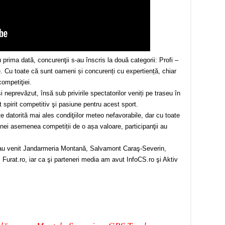
 prima dată, concurenţii s-au înscris la două categorii: Profi –
e. Cu toate că sunt oameni și concurenți cu expertiență, chiar
competiţiei.
 neprevăzut, însă sub privirile spectatorilor veniți pe traseu în
spirit competitiv şi pasiune pentru acest sport.
e datorită mai ales condiţiilor meteo nefavorabile, dar cu toate
unei asemenea competiții de o așa valoare, participanţii au
lor, au venit Jandarmeria Montană, Salvamont Caraş-Severin,
Furat.ro, iar ca şi parteneri media am avut InfoCS.ro şi Aktiv