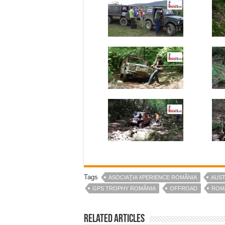
Tags
ASOCIAŢIA XPERIENCE ROMÂNIA
AUST
GPS TROPHY ROMÂNIA
OFFROAD
ROM
Related Articles