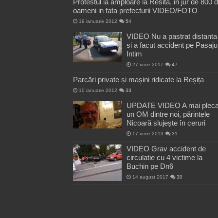
Protestul ia amploare la Resita, in jur de 800 
oameni in fata prefecturii VIDEO/FOTO
19 ianuarie 2012
54
VIDEO Nu a pastrat distanta
si a facut accident pe Pasaju
Intim
27 iunie 2017
47
Parcări private și mașini ridicate la Reșița
10 ianuarie 2012
33
UPDATE VIDEO A mai pleca
un OM dintre noi, părintele
Nicoară slujește în ceruri
17 iunie 2013
31
VIDEO Grav accident de
circulatie cu 4 victime la
Buchin pe Dn6
14 august 2017
30