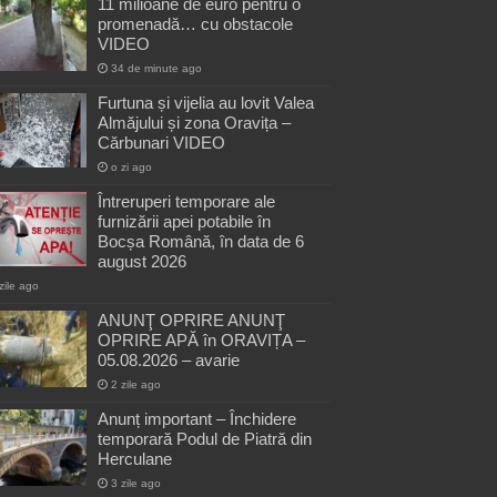
11 milioane de euro pentru o
promenadă… cu obstacole
VIDEO
34 de minute ago
Furtuna și vijelia au lovit Valea
Almăjului și zona Oravița –
Cărbunari VIDEO
o zi ago
Întreruperi temporare ale
furnizării apei potabile în
Bocșa Română, în data de 6
august 2026
zile ago
ANUNŢ OPRIRE ANUNŢ
OPRIRE APĂ în ORAVIȚA –
05.08.2026 – avarie
2 zile ago
Anunț important – Închidere
temporară Podul de Piatră din
Herculane
3 zile ago