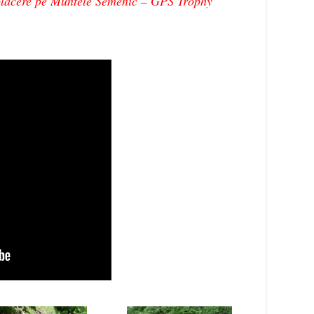
ăcere pe Muntele Semenic – GPS Trophy