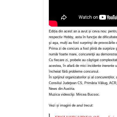
Ediția din acest an a avut și ceva nou: pentru
respectiv Hobby, asta în funcţie de dificultat
şi aşa, mulți au fost surprinşi de provocările 
Prima zi de concurs a fost plină de surprize şi
număr foarte mare, concurenţii au demonstrat 
Cu fiecare zi, probele au câştigat complexitat
acestea, în afară de mici incidente inerente 
încheiat fără probleme concursul.
În sprijinul organizatorilor și al concurenți
Consiliul Judeţean CS, Primăria Văliug, ACR, 
News din Austria.
Muzica videoclip: Mircea Bucsoc.
Vezi și imagini de anul trecut: