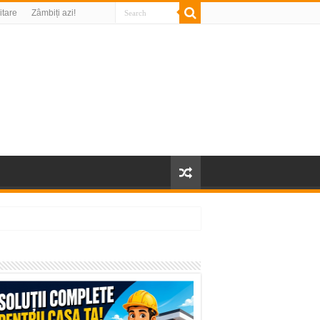
litare
Zâmbiți azi!