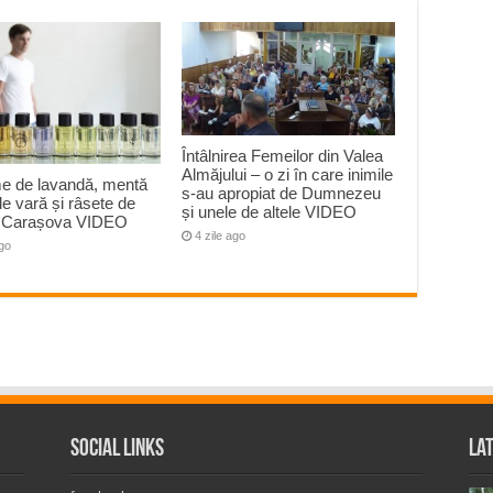
Întâlnirea Femeilor din Valea
Almăjului – o zi în care inimile
e de lavandă, mentă
s-au apropiat de Dumnezeu
 de vară și râsete de
și unele de altele VIDEO
la Carașova VIDEO
4 zile ago
ago
Social Links
La