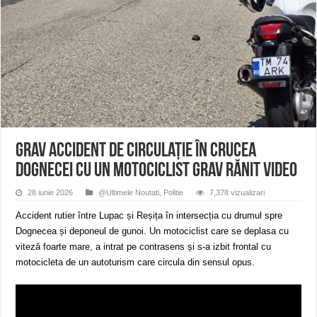
ANUNŢ OPRIRE APĂ în CARANSEBEȘ – 04.08.2026 – avarie – Calea Severinu
ANUNŢ OPRIRE APĂ în CARANSEBEȘ avarie
ANUNȚ OPRIRE APĂ în Reșița, cartier Țerova – avarie – 04.08.2026
Grav accident de circulație în Crucea
Dognecei cu un motociclist grav rănit VIDEO
28 iunie 2026
@Ultimele Noutati
,
Politie
7,378 vizualizari
Accident rutier între Lupac și Reșița în intersecția cu drumul spre
Dognecea și deponeul de gunoi. Un motociclist care se deplasa cu
viteză foarte mare, a intrat pe contrasens și s-a izbit frontal cu
motocicleta de un autoturism care circula din sensul opus.