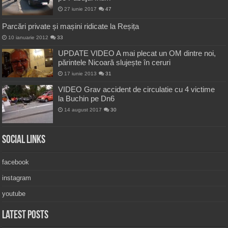
27 iunie 2017
47
Parcări private și mașini ridicate la Reșița
10 ianuarie 2012
33
UPDATE VIDEO A mai plecat un OM dintre noi,
părintele Nicoară slujește în ceruri
17 iunie 2013
31
VIDEO Grav accident de circulatie cu 4 victime
la Buchin pe Dn6
14 august 2017
30
Social Links
facebook
instagram
youtube
Latest Posts