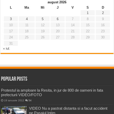
august 2026
L
Ma
Mi
J
V
S
D
1
2
3
4
5
6
7
8
9
10
11
12
13
14
15
16
17
18
19
20
21
22
23
24
25
26
27
28
29
30
31
« iul.
Popular Posts
Protestul ia amploare la Resita, in jur de 800 de oameni in fata
prefecturii VIDEO/FOTO
19 ianuarie 2012
54
VIDEO Nu a pastrat distanta si a facut accident
pe Pasajul Intim