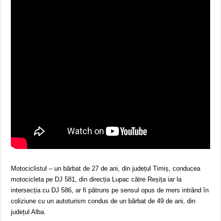
Motociclistul – un bărbat de 27 de ani, din județul Timiș, conducea
motocicleta pe DJ 581, din direcția Lupac către Reșița iar la
intersecția cu DJ 586, ar fi pătruns pe sensul opus de mers intrând în
coliziune cu un autoturism condus de un bărbat de 49 de ani, din
județul Alba.