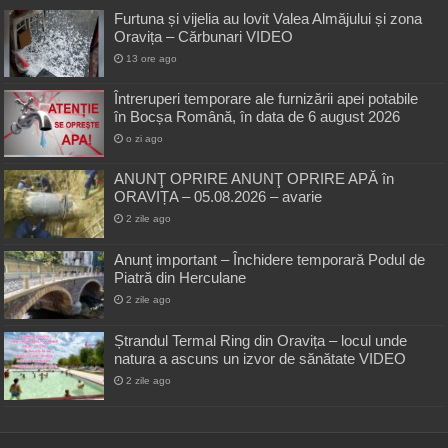
Furtuna și vijelia au lovit Valea Almăjului și zona
Oravița – Cărbunari VIDEO
13 ore ago
Întreruperi temporare ale furnizării apei potabile
în Bocșa Română, în data de 6 august 2026
o zi ago
ANUNŢ OPRIRE ANUNŢ OPRIRE APĂ în
ORAVIȚA – 05.08.2026 – avarie
2 zile ago
Anunț important – Închidere temporară Podul de
Piatră din Herculane
2 zile ago
Ștrandul Termal Ring din Oravița – locul unde
natura a ascuns un izvor de sănătate VIDEO
2 zile ago