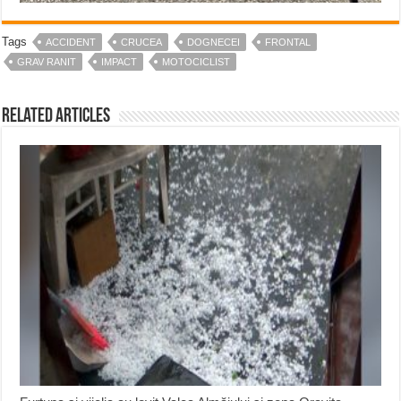
Tags
ACCIDENT
CRUCEA
DOGNECEI
FRONTAL
GRAV RANIT
IMPACT
MOTOCICLIST
Related Articles