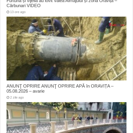
Furtuna și vijelia au lovit Valea Almăjului și zona Oravița –
Cărbunari VIDEO
13 ore ago
ANUNŢ OPRIRE ANUNŢ OPRIRE APĂ în ORAVIȚA –
05.08.2026 – avarie
2 zile ago