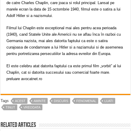
de catre Charles Chaplin, care joaca si rolul principal. Lansat pe
marele ecran la data de 15 octombrie 1940, filmul este o satira a lui
Adolf Hitler si a nazismului.
Filmul lui Chaplin este exceptional mai ales pentru acea perioada
(1940), cand Statele Unite ale Americii nu se aflau înca în razboi cu
Germania nazista, mai ales datorita faptului ca este o satira
curajoasa de condamnare a lui Hitler si a naziamului si de asemenea
pentru portretizarea persecutiilor la adresa evreilor din Europa.
El este celebru atat datorita faptului ca este primul film „vorbit” al lui
Chaplin, cat si datorita succesului sau comercial foarte mare.
preluare avocatnet.ro
Tags
ACEST
AMINTE
DISCURS
FENOMENAL
LUATI
TINUT
VREODATA
Related Articles