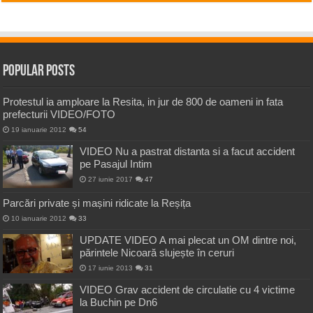
Popular Posts
Protestul ia amploare la Resita, in jur de 800 de oameni in fata
prefecturii VIDEO/FOTO
19 ianuarie 2012
54
VIDEO Nu a pastrat distanta si a facut accident
pe Pasajul Intim
27 iunie 2017
47
Parcări private și mașini ridicate la Reșița
10 ianuarie 2012
33
UPDATE VIDEO A mai plecat un OM dintre noi,
părintele Nicoară slujește în ceruri
17 iunie 2013
31
VIDEO Grav accident de circulatie cu 4 victime
la Buchin pe Dn6