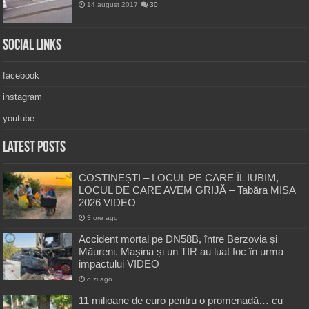
14 august 2017
30
Social Links
facebook
instagram
youtube
Latest Posts
COSTINEȘTI – LOCUL PE CARE ÎL IUBIM,
LOCUL DE CARE AVEM GRIJĂ – Tabăra MISA
2026 VIDEO
3 ore ago
Accident mortal pe DN58B, între Berzovia și
Măureni. Mașina și un TIR au luat foc în urma
impactului VIDEO
o zi ago
11 milioane de euro pentru o promenadă… cu