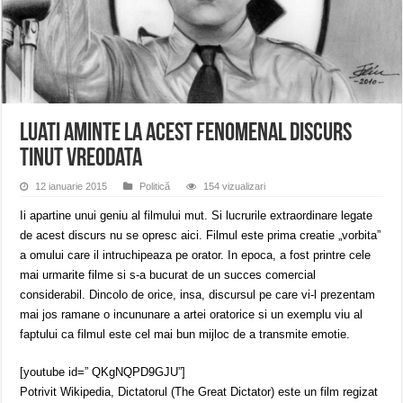
Ștrandul Termal Ring din Oravița – locul unde natura a ascuns un izvor de sănă
Miresme de lavandă, mentă și flori de vară și râsete de copii la Carașova VIDEO
ANUNȚ OPRIRE APĂ în Reșița – avarie – 04.08.2026 – str. Văliugului și Plasto
Luati aminte la acest fenomenal discurs
tinut vreodata
12 ianuarie 2015
Politică
154 vizualizari
Ii apartine unui geniu al filmului mut. Si lucrurile extraordinare legate
de acest discurs nu se opresc aici. Filmul este prima creatie „vorbita”
a omului care il intruchipeaza pe orator. In epoca, a fost printre cele
mai urmarite filme si s-a bucurat de un succes comercial
considerabil. Dincolo de orice, insa, discursul pe care vi-l prezentam
mai jos ramane o incununare a artei oratorice si un exemplu viu al
faptului ca filmul este cel mai bun mijloc de a transmite emotie.
[youtube id=” QKgNQPD9GJU”]
Potrivit Wikipedia, Dictatorul (The Great Dictator) este un film regizat