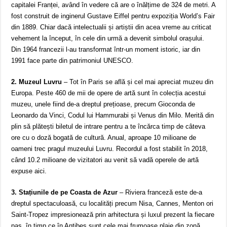
capitalei Franței, având în vedere că are o înălțime de 324 de metri. A
fost construit de inginerul Gustave Eiffel pentru expoziția World’s Fair
din 1889. Chiar dacă intelectualii și artiștii din acea vreme au criticat
vehement la început, în cele din urmă a devenit simbolul orașului.
Din 1964 francezii l-au transformat într-un moment istoric, iar din
1991 face parte din patrimoniul UNESCO.
2. Muzeul Luvru
– Tot în Paris se află și cel mai apreciat muzeu din
Europa. Peste 460 de mii de opere de artă sunt în colecția acestui
muzeu, unele fiind de-a dreptul prețioase, precum Gioconda de
Leonardo da Vinci, Codul lui Hammurabi și Venus din Milo. Merită din
plin să plătești biletul de intrare pentru a te încărca timp de câteva
ore cu o doză bogată de cultură. Anual, aproape 10 milioane de
oameni trec pragul muzeului Luvru. Recordul a fost stabilit în 2018,
când 10.2 milioane de vizitatori au venit să vadă operele de artă
expuse aici.
3. Stațiunile de pe Coasta de Azur
– Riviera franceză este de-a
dreptul spectaculoasă, cu localități precum Nisa, Cannes, Menton ori
Saint-Tropez impresionează prin arhitectura și luxul prezent la fiecare
pas, în timp ce în Antibes sunt cele mai frumoase plaje din zonă.