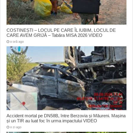
COSTINEȘTI – LOCUL PE CARE ÎL IUBIM, LOCUL DE
CARE AVEM GRIJĂ – Tabăra MISA 2026 VIDEO
o oră ago
Accident mortal pe DN58B, între Berzovia și Măureni. Mașina
și un TIR au luat foc în urma impactului VIDEO
o zi ago