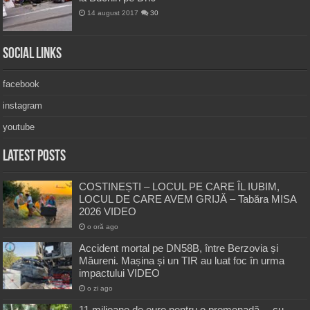
14 august 2017
30
Social Links
facebook
instagram
youtube
Latest Posts
COSTINEȘTI – LOCUL PE CARE ÎL IUBIM,
LOCUL DE CARE AVEM GRIJĂ – Tabăra MISA
2026 VIDEO
o oră ago
Accident mortal pe DN58B, între Berzovia și
Măureni. Mașina și un TIR au luat foc în urma
impactului VIDEO
o zi ago
11 milioane de euro pentru o promenadă… cu