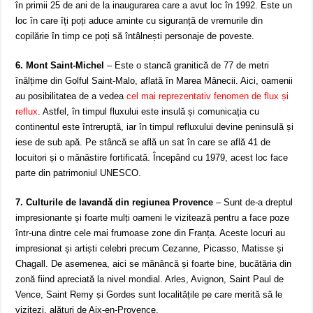
în primii 25 de ani de la inaugurarea care a avut loc în 1992. Este un
loc în care îți poți aduce aminte cu siguranță de vremurile din
copilărie în timp ce poți să întâlnești personaje de poveste.
6. Mont Saint-Michel
– Este o stancă granitică de 77 de metri
înălțime din Golful Saint-Malo, aflată în Marea Mânecii. Aici, oamenii
au posibilitatea de a vedea
cel mai reprezentativ fenomen de flux și
reflux
. Astfel, în timpul fluxului este insulă și comunicația cu
continentul este întreruptă, iar în timpul refluxului devine peninsulă și
iese de sub apă. Pe stâncă se află un sat în care se află 41 de
locuitori și o mănăstire fortificată. Începând cu 1979, acest loc face
parte din patrimoniul UNESCO.
7. Culturile de lavandă din regiunea Provence
– Sunt de-a dreptul
impresionante și foarte mulți oameni le vizitează pentru a face poze
într-una dintre cele mai frumoase zone din Franța. Aceste locuri au
impresionat și artiști celebri precum Cezanne, Picasso, Matisse și
Chagall. De asemenea, aici se mănâncă și foarte bine, bucătăria din
zonă fiind apreciată la nivel mondial. Arles, Avignon, Saint Paul de
Vence, Saint Remy și Gordes sunt localitățile pe care merită să le
vizitezi, alături de Aix-en-Provence.