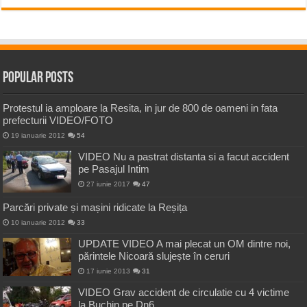
Popular Posts
Protestul ia amploare la Resita, in jur de 800 de oameni in fata
prefecturii VIDEO/FOTO
19 ianuarie 2012
54
VIDEO Nu a pastrat distanta si a facut accident
pe Pasajul Intim
27 iunie 2017
47
Parcări private și mașini ridicate la Reșița
10 ianuarie 2012
33
UPDATE VIDEO A mai plecat un OM dintre noi,
părintele Nicoară slujește în ceruri
17 iunie 2013
31
VIDEO Grav accident de circulatie cu 4 victime
la Buchin pe Dn6