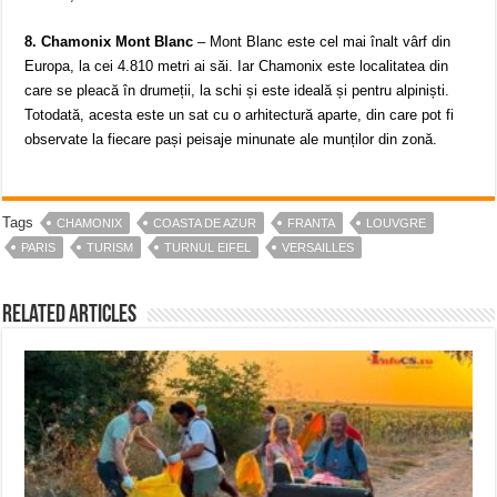
8. Chamonix Mont Blanc
– Mont Blanc este cel mai înalt vârf din
Europa, la cei 4.810 metri ai săi. Iar Chamonix este localitatea din
care se pleacă în drumeții, la schi și este ideală și pentru alpiniști.
Totodată, acesta este un sat cu o arhitectură aparte, din care pot fi
observate la fiecare pași peisaje minunate ale munților din zonă.
Tags
CHAMONIX
COASTA DE AZUR
FRANTA
LOUVGRE
PARIS
TURISM
TURNUL EIFEL
VERSAILLES
Related Articles