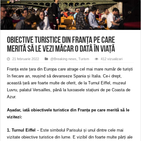
Ștrandul Termal Ring din Oravița – locul unde natura a ascuns un izvor de sănă
Miresme de lavandă, mentă și flori de vară și râsete de copii la Carașova VIDEO
ANUNȚ OPRIRE APĂ în Reșița – avarie – 04.08.2026 – str. Văliugului și Plasto
Obiective turistice din Franța pe care
merită să le vezi măcar o dată în viață
21 februarie 2022
@Breaking news
,
Turism
412 vizualizari
Franța este țara din Europa care atrage cel mai mare număr de turiști
în fiecare an, reușind să devanseze Spania și Italia. Ce-i drept,
această țară are foarte multe de oferit, de la Turnul Eiffel, muzeul
Luvru, palatul Versailles, până la luxoasele stațiuni de pe Coasta de
Azur.
Așadar, iată obiectivele turistice din Franța pe care merită să le
vizitezi:
1. Turnul Eiffel
– Este simbolul Parisului și unul dintre cele mai
vizitate obiective turistice din lume. E vizibil din foarte multe părți ale