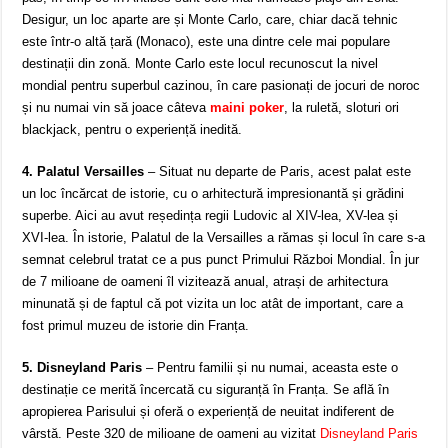
Desigur, un loc aparte are și Monte Carlo, care, chiar dacă tehnic
este într-o altă țară (Monaco), este una dintre cele mai populare
destinații din zonă. Monte Carlo este locul recunoscut la nivel
mondial pentru superbul cazinou, în care pasionați de jocuri de noroc
și nu numai vin să joace câteva
maini poker
, la ruletă, sloturi ori
blackjack, pentru o experiență inedită.
4. Palatul Versailles
– Situat nu departe de Paris, acest palat este
un loc încărcat de istorie, cu o arhitectură impresionantă și grădini
superbe. Aici au avut reședința regii Ludovic al XIV-lea, XV-lea și
XVI-lea. În istorie, Palatul de la Versailles a rămas și locul în care s-a
semnat celebrul tratat ce a pus punct Primului Război Mondial. În jur
de 7 milioane de oameni îl vizitează anual, atrași de arhitectura
minunată și de faptul că pot vizita un loc atât de important, care a
fost primul muzeu de istorie din Franța.
5. Disneyland Paris
– Pentru familii și nu numai, aceasta este o
destinație ce merită încercată cu siguranță în Franța. Se află în
apropierea Parisului și oferă o experiență de neuitat indiferent de
vârstă. Peste 320 de milioane de oameni au vizitat
Disneyland Paris