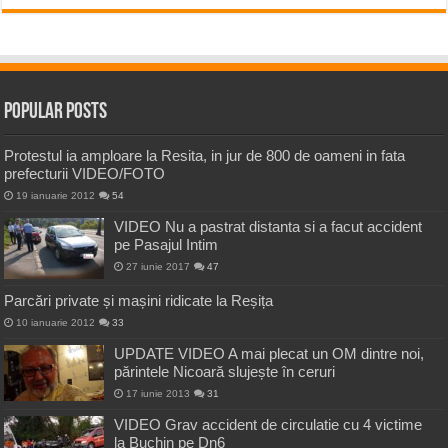
Popular Posts
Protestul ia amploare la Resita, in jur de 800 de oameni in fata
prefecturii VIDEO/FOTO
19 ianuarie 2012
54
VIDEO Nu a pastrat distanta si a facut accident
pe Pasajul Intim
27 iunie 2017
47
Parcări private și mașini ridicate la Reșița
10 ianuarie 2012
33
UPDATE VIDEO A mai plecat un OM dintre noi,
părintele Nicoară slujește în ceruri
17 iunie 2013
31
VIDEO Grav accident de circulatie cu 4 victime
la Buchin pe Dn6