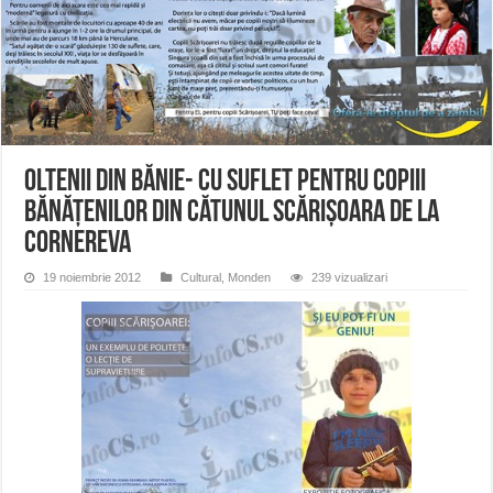
ANUNŢ OPRIRE APĂ în CARANSEBEȘ avarie
ANUNȚ OPRIRE APĂ în Reșița, cartier Țerova – avarie – 04.08.2026
ANUNȚ OPRIRE APĂ în Reșița – avarie – 03.08.2026 – Calea Caransebeșului
Oltenii din Bănie- cu suflet pentru copiii
bănățenilor din cătunul Scărișoara de la
Cornereva
19 noiembrie 2012
Cultural
,
Monden
239 vizualizari