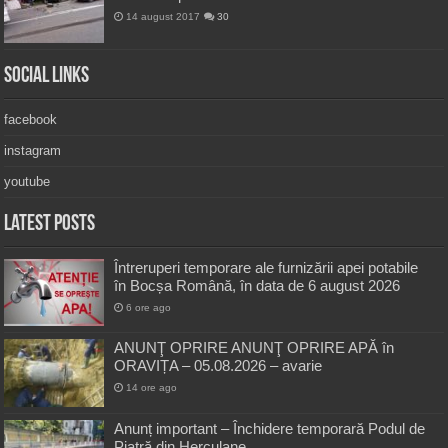
14 august 2017
30
Social Links
facebook
instagram
youtube
Latest Posts
Întreruperi temporare ale furnizării apei potabile
în Bocșa Română, în data de 6 august 2026
6 ore ago
ANUNŢ OPRIRE ANUNŢ OPRIRE APĂ în
ORAVIȚA – 05.08.2026 – avarie
14 ore ago
Anunț important – Închidere temporară Podul de
Piatră din Herculane