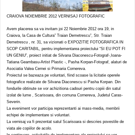
CRAIOVA NOIEMBRIE 2012 VERNISAJ FOTOGRAFIC
Avem placerea sa va invitam joi 22 Noiembrie 2012 ora 19, in
Craiova, la Casa de Cultura” Traian Demetrescu”, Str. Traian
Demetrescu , nr. 31, sa vizionati o EXPOZITIE FOTOGRAFICA IN
SCOP CARITABIL, pentru implementarea proiectului “SI EU POT FI
UN GENIU”, proiect initiat de Silvana Diaconescu-Fotograf-,Ioana-
Tatiana Geambasu-Artist Plastic -, Pasha Korpan-Fotograf, alaturi de
Asociatia Valea Cernei si Primaria Cornereva.
Proiectul se bazeaza pe voluntari, fiind scoase la licitatie operele
fotografice realizate de Silvana Diaconescu si Pasha Korpan. Din
fondurile obtinute se vor achizitiona cadouri pentru copiii din satul
izolat de lume , Scarisoara, din comuna Cornereva, Judetul Caras-
Severin.
La eveniment vor participa reprezentanti ai mass-media, membrii
echipei de implementare si voluntari.
La vernisaj va fi prezentat satul Scarisoara si descries povestile de
viata ale copiilor de acolo.
In continuare, activitatile de implementare ale proiectului se vor