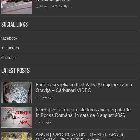
14 august 2017
30
Social Links
facebook
instagram
youtube
Latest Posts
Furtuna și vijelia au lovit Valea Almăjului și zona
Oravița – Cărbunari VIDEO
6 ore ago
Întreruperi temporare ale furnizării apei potabile
în Bocșa Română, în data de 6 august 2026
o zi ago
ANUNŢ OPRIRE ANUNŢ OPRIRE APĂ în
ORAVIȚA – 05.08.2026 – avarie