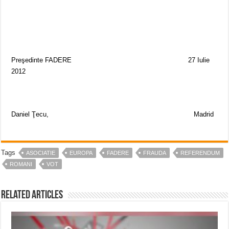
Preşedinte FADERE
27 Iulie
2012
Daniel Ţecu,
Madrid
Tags
ASOCIATIE
EUROPA
FADERE
FRAUDA
REFERENDUM
ROMANI
VOT
Related Articles