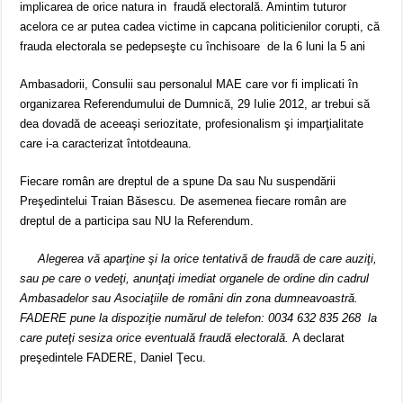
ANUNŢ OPRIRE APĂ în CARANSEBEȘ – 04.08.2026 – avarie – Calea Severinu
implicarea de orice natura in fraudă electorală. Amintim tuturor
acelora ce ar putea cadea victime in capcana politicienilor corupti, că
ANUNŢ OPRIRE APĂ în CARANSEBEȘ avarie
frauda electorala se pedepseşte cu închisoare de la 6 luni la 5 ani
ANUNȚ OPRIRE APĂ în Reșița, cartier Țerova – avarie – 04.08.2026
Ambasadorii, Consulii sau personalul MAE care vor fi implicati în
organizarea Referendumului de Dumnică, 29 Iulie 2012, ar trebui să
dea dovadă de aceeaşi seriozitate, profesionalism şi imparţialitate
care i-a caracterizat întotdeauna.
Fiecare român are dreptul de a spune Da sau Nu suspendării
Preşedintelui Traian Băsescu. De asemenea fiecare român are
dreptul de a participa sau NU la Referendum.
Alegerea vă aparţine şi la orice tentativă de fraudă de care auziţi,
sau pe care o vedeţi, anunţaţi imediat organele de ordine din cadrul
Ambasadelor sau Asociaţiile de români din zona dumneavoastră.
FADERE pune la dispoziţie numărul de telefon: 0034 632 835 268 la
care puteţi sesiza orice eventuală fraudă electorală.
A declarat
preşedintele FADERE, Daniel Ţecu.