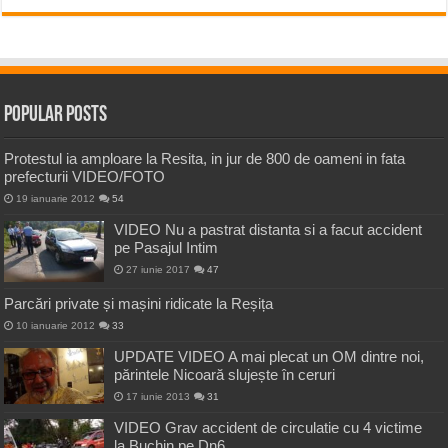
Popular Posts
Protestul ia amploare la Resita, in jur de 800 de oameni in fata
prefecturii VIDEO/FOTO
19 ianuarie 2012
54
VIDEO Nu a pastrat distanta si a facut accident
pe Pasajul Intim
27 iunie 2017
47
Parcări private și mașini ridicate la Reșița
10 ianuarie 2012
33
UPDATE VIDEO A mai plecat un OM dintre noi,
părintele Nicoară slujește în ceruri
17 iunie 2013
31
VIDEO Grav accident de circulatie cu 4 victime
la Buchin pe Dn6