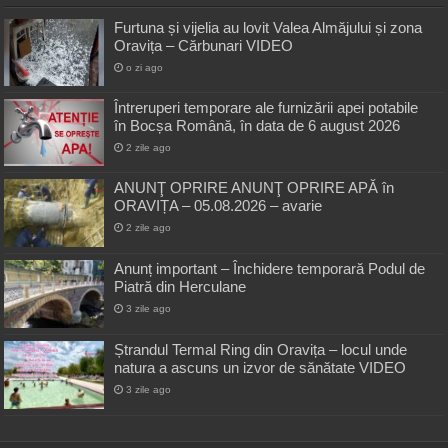
Furtuna și vijelia au lovit Valea Almăjului și zona
Oravița – Cărbunari VIDEO
o zi ago
Întreruperi temporare ale furnizării apei potabile
în Bocșa Română, în data de 6 august 2026
2 zile ago
ANUNŢ OPRIRE ANUNŢ OPRIRE APĂ în
ORAVIȚA – 05.08.2026 – avarie
2 zile ago
Anunț important – Închidere temporară Podul de
Piatră din Herculane
3 zile ago
Ștrandul Termal Ring din Oravița – locul unde
natura a ascuns un izvor de sănătate VIDEO
3 zile ago