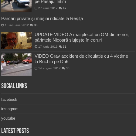
pe Pasajul Intim
27 iunie 2017
47
Parcări private și mașini ridicate la Reșița
10 ianuarie 2012
33
UPDATE VIDEO A mai plecat un OM dintre noi,
părintele Nicoară slujește în ceruri
17 iunie 2013
31
VIDEO Grav accident de circulatie cu 4 victime
la Buchin pe Dn6
14 august 2017
30
Social Links
facebook
instagram
youtube
Latest Posts