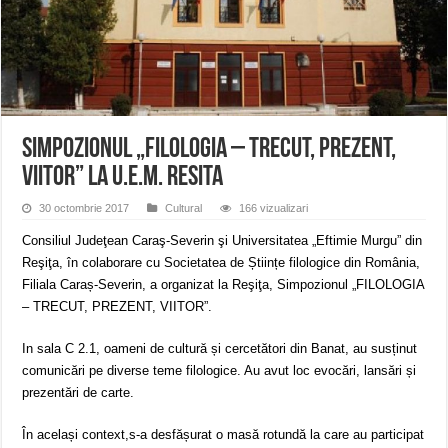
ANUNŢ OPRIRE APĂ în CARANSEBEȘ – 04.08.2026 – avarie – Calea Severinu
ANUNŢ OPRIRE APĂ în CARANSEBEȘ avarie
ANUNȚ OPRIRE APĂ în Reșița, cartier Țerova – avarie – 04.08.2026
Simpozionul „FILOLOGIA – TRECUT, PREZENT,
VIITOR” la U.E.M. Resita
30 octombrie 2017
Cultural
166 vizualizari
Consiliul Judeţean Caraş-Severin şi Universitatea „Eftimie Murgu” din
Reşiţa, în colaborare cu Societatea de Științe filologice din România,
Filiala Caraș-Severin, a organizat la Reşiţa, Simpozionul „FILOLOGIA
– TRECUT, PREZENT, VIITOR”.
In sala C 2.1, oameni de cultură și cercetători din Banat, au susținut
comunicări pe diverse teme filologice. Au avut loc evocări, lansări și
prezentări de carte.
În același context,s-a desfășurat o masă rotundă la care au participat