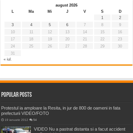
august 2026
L
Ma
Mi
J
V
S
D
1
2
3
4
5
6
7
8
9
10
11
12
13
14
15
16
17
18
19
20
21
22
23
24
25
26
27
28
29
30
31
« iul.
Popular Posts
Protestul ia amploare la Resita, in jur de 800 de oameni in fata
prefecturii VIDEO/FOTO
19 ianuarie 2012
54
VIDEO Nu a pastrat distanta si a facut accident