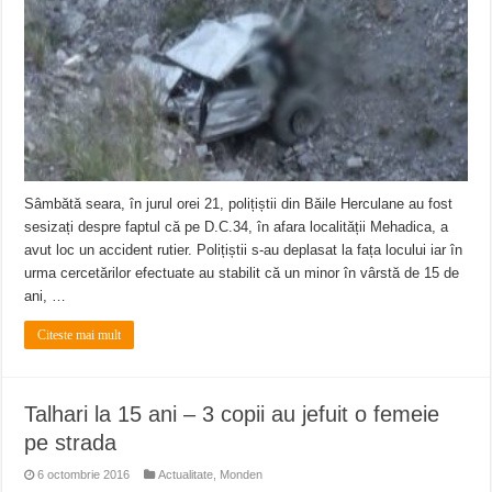
ANUNȚ OPRIRE APĂ în Reșița – avarie – 04.08.2026 – str. Văliugului și Plasto
ANUNŢ OPRIRE APĂ în CARANSEBEȘ – 04.08.2026 – avarie – Calea Severinu
ANUNŢ OPRIRE APĂ în CARANSEBEȘ avarie
Sâmbătă seara, în jurul orei 21, polițiștii din Băile Herculane au fost
sesizați despre faptul că pe D.C.34, în afara localității Mehadica, a
avut loc un accident rutier. Polițiștii s-au deplasat la fața locului iar în
urma cercetărilor efectuate au stabilit că un minor în vârstă de 15 de
ani, …
Citeste mai mult
Talhari la 15 ani – 3 copii au jefuit o femeie
pe strada
6 octombrie 2016
Actualitate
,
Monden