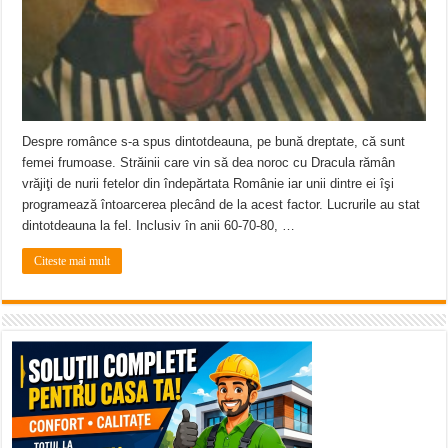
Despre românce s-a spus dintotdeauna, pe bună dreptate, că sunt
femei frumoase. Străinii care vin să dea noroc cu Dracula rămân
vrăjiţi de nurii fetelor din îndepărtata Românie iar unii dintre ei îşi
programează întoarcerea plecând de la acest factor. Lucrurile au stat
dintotdeauna la fel. Inclusiv în anii 60-70-80, …
Citeste mai mult