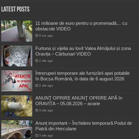
Latest Posts
11 milioane de euro pentru o promenadă… cu
obstacole VIDEO
9 ore ago
Furtuna și vijelia au lovit Valea Almăjului și zona
Oravița – Cărbunari VIDEO
2 zile ago
Întreruperi temporare ale furnizării apei potabile
în Bocșa Română, în data de 6 august 2026
2 zile ago
ANUNŢ OPRIRE ANUNŢ OPRIRE APĂ în
ORAVIȚA – 05.08.2026 – avarie
3 zile ago
Anunț important – Închidere temporară Podul de
Piatră din Herculane
3 zile ago