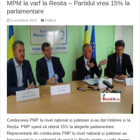
MPM la varf la Resita – Partidul vrea 15% la
parlamentare
5 octombrie 2016
Politică
Conducerea PMP la nivel național și județean și-au dat întâlnire și la
Reșița. PMP speră să obțină 15% la alegerile parlamentare.
Reprezentanți din conducerea PMP la nivel național și județean au
fost prezenți la o conferință de presă la Reșița pentru a vorbi despre