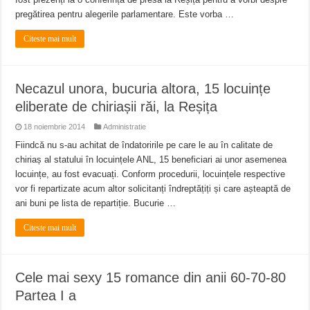
pregătirea pentru alegerile parlamentare. Este vorba …
Citeste mai mult
Necazul unora, bucuria altora, 15 locuințe
eliberate de chiriașii răi, la Reșița
18 noiembrie 2014
Administratie
Fiindcă nu s-au achitat de îndatoririle pe care le au în calitate de
chiriaș al statului în locuințele ANL, 15 beneficiari ai unor asemenea
locuințe, au fost evacuați. Conform procedurii, locuințele respective
vor fi repartizate acum altor solicitanți îndreptățiți și care așteaptă de
ani buni pe lista de repartiție. Bucurie …
Citeste mai mult
Cele mai sexy 15 romance din anii 60-70-80
Partea I a