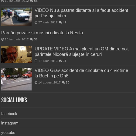
19 ianuarie 2012
54
VIDEO Nu a pastrat distanta si a facut accident
pe Pasajul Intim
27 iunie 2017
47
Parcări private și mașini ridicate la Reșița
10 ianuarie 2012
33
UPDATE VIDEO A mai plecat un OM dintre noi,
părintele Nicoară slujește în ceruri
17 iunie 2013
31
VIDEO Grav accident de circulatie cu 4 victime
la Buchin pe Dn6
14 august 2017
30
Social Links
facebook
instagram
youtube